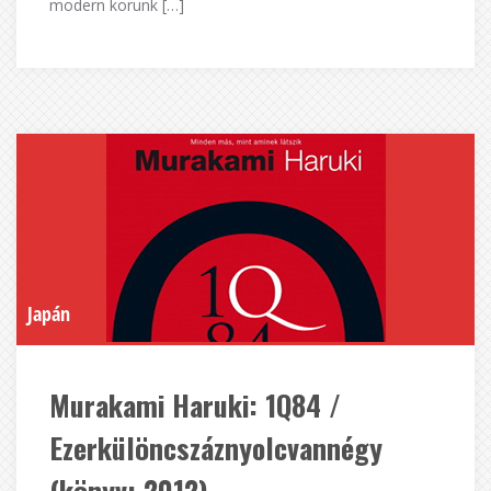
modern korunk […]
Japán
Murakami Haruki: 1Q84 /
Ezerkülöncszáznyolcvannégy
(könyv; 2012)