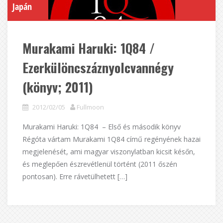
Japán
Murakami Haruki: 1Q84 /
Ezerkülöncszáznyolcvannégy
(könyv; 2011)
2012/02/05
Fullmoon
Murakami Haruki: 1Q84 – Első és második könyv
Régóta vártam Murakami 1Q84 című regényének hazai
megjelenését, ami magyar viszonylatban kicsit későn,
és meglepően észrevétlenül történt (2011 őszén
pontosan). Erre rávetülhetett […]