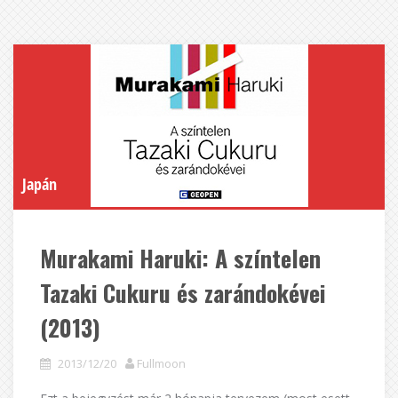
Japán
Murakami Haruki: A színtelen
Tazaki Cukuru és zarándokévei
(2013)
2013/12/20
Fullmoon