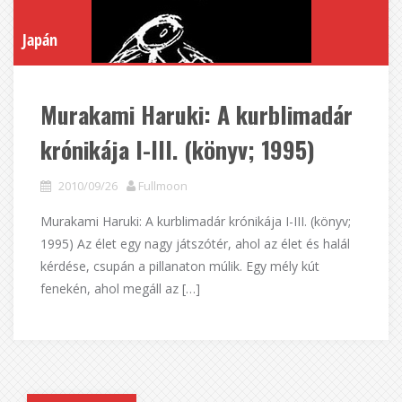
Japán
Murakami Haruki: A kurblimadár
krónikája I-III. (könyv; 1995)
2010/09/26
Fullmoon
Murakami Haruki: A kurblimadár krónikája I-III. (könyv;
1995) Az élet egy nagy játszótér, ahol az élet és halál
kérdése, csupán a pillanaton múlik. Egy mély kút
fenekén, ahol megáll az […]