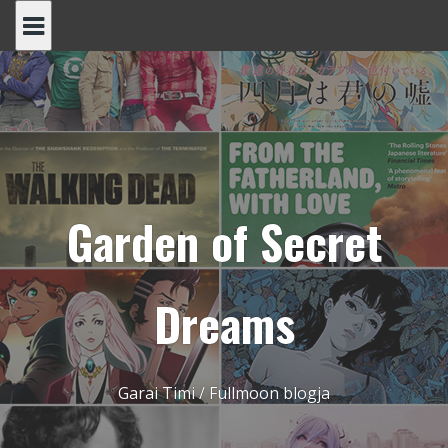
Skip
to
content
Garden of Secret
Dreams
Garai Timi / Fullmoon blogja