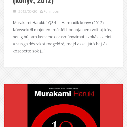
2012/05/20
Fullmoon
Murakami Haruki: 1Q84 – Harmadik könyv (2012)
Könyvekről majdnem másfél hónapja nem volt új írás,
pedig bújtam kedvenc olvasmányaimat szokás szerint.
A vizsgaidőszakot megelőző, majd azzal járó hajtás
közepette sok […]