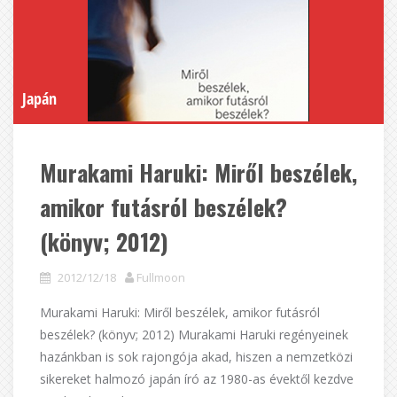
Japán
Murakami Haruki: Miről beszélek,
amikor futásról beszélek?
(könyv; 2012)
2012/12/18
Fullmoon
Murakami Haruki: Miről beszélek, amikor futásról
beszélek? (könyv; 2012) Murakami Haruki regényeinek
hazánkban is sok rajongója akad, hiszen a nemzetközi
sikereket halmozó japán író az 1980-as évektől kezdve