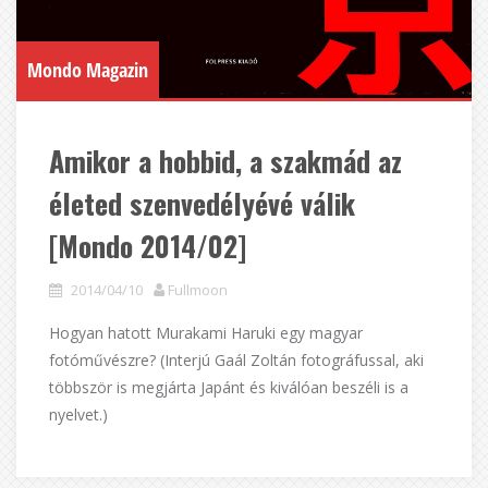
Mondo Magazin
Amikor a hobbid, a szakmád az
életed szenvedélyévé válik
[Mondo 2014/02]
2014/04/10
Fullmoon
Hogyan hatott Murakami Haruki egy magyar
fotóművészre? (Interjú Gaál Zoltán fotográfussal, aki
többször is megjárta Japánt és kiválóan beszéli is a
nyelvet.)