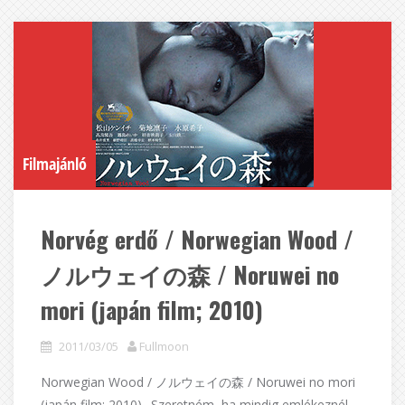
Filmajánló
Norvég erdő / Norwegian Wood /
ノルウェイの森 / Noruwei no
mori (japán film; 2010)
2011/03/05
Fullmoon
Norwegian Wood / ノルウェイの森 / Noruwei no mori
(japán film; 2010) „Szeretném, ha mindig emlékeznél