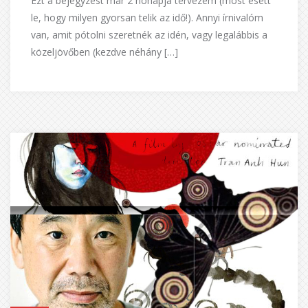
Ezt a bejegyzést már 2 hónapja tervezem (most esett
le, hogy milyen gyorsan telik az idő!). Annyi írnivalóm
van, amit pótolni szeretnék az idén, vagy legalábbis a
közeljövőben (kezdve néhány […]