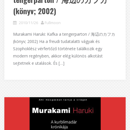
(könyv; 2002)
2010/11/26
Fullmoon
Murakami Haruki: Kafka a tengerparton / 海辺のカフカ
(könyv; 2002) Ha a freudi tudatalatti vágyak és
Szophoklész vérfertőző története találkozik egy
modern regényben, akkor elég különös alkotást
sejtetnek e utalások. És […]