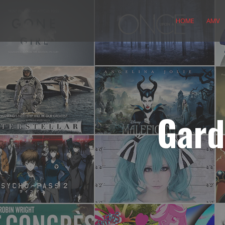
Skip
to
HOME
AMV
content
Gard