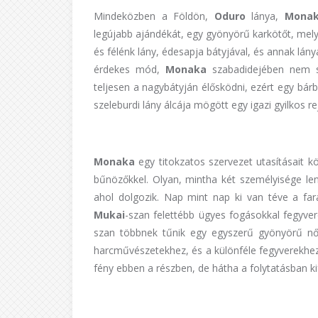
Mindeközben a Földön,
Oduro
lánya,
Mona
legújabb ajándékát, egy gyönyörű karkötőt, mely
és félénk lány, édesapja bátyjával, és annak lány
érdekes mód,
Monaka
szabadidejében nem s
teljesen a nagybátyján élősködni, ezért egy bár
szeleburdi lány álcája mögött egy igazi gyilkos rej
Monaka
egy titokzatos szervezet utasításait 
bűnözőkkel. Olyan, mintha két személyisége le
ahol dolgozik. Nap mint nap ki van téve a far
Mukai
-szan felettébb ügyes fogásokkal fegyver
szan többnek tűnik egy egyszerű gyönyörű nőn
harcművészetekhez, és a különféle fegyverekhez. 
fény ebben a részben, de hátha a folytatásban kife