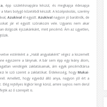
ka
, épp születésnapjára készül, és megkapja édesapja
 a Mars bolygó kőzetéből készült. A középiskolás, szerény
ával,
Azukival
él együtt.
Azukival
nagyon jó barátnők, de
okat jár el együtt szórakozni vele. Ugyanis nem akar
ban dolgozik éjszakánkánt, mint pincérnő. Ám az ügyetlen,
tőzik.
követve esténként a „Halál angyalaként” végez a kiszemelt
nne egyszerre a lánynak. A bár sem épp egy leány álom,
agatlan vendégek zaklatásainak, ám egyik pincérnőtársa
ezi le szó szerint a zaklatókat. Érdekesség, hogy
Mukai
-
él. Amellett, hogy egyedül álló anya, nagyon jól ért a
Elég rejtélyes légkör lengi körül, amire sajnos nem derül
jtik az ő szerepét is.