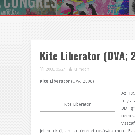
Kite Liberator (OVA; 
2008/06/24
Fullmoon
Kite Liberator
(OVA; 2008)
Az 19
folyta
Kite Liberator
3D gra
nemcsa
vissza
jelenetektől, ami a történet rovására ment. Ez 