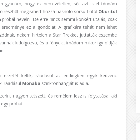
 gyanúm, hogy ez nem véletlen, sőt azt is el tdunám
őző részből megismert hozzá hasnoló sorsú fiútól
Oburitól
n próbál nevelni. De erre nincs semmi konkért utalás, csak
 eredménye ez a gondolat. A grafikára tehát nem lehet
zódnak, nekem hirtelen a Star Trekket juttatták eszembe
vannak kidolgozva, és a fények…imádom mikor így oldják
an.
m érzetét keltik, ráadásul az endingben egyik kedvenc
ki ráadásul
Monaka
szinkronhangját is adja.
rint nagyon tetszett, és remélem lesz is folytatása, aki
 egy próbát.