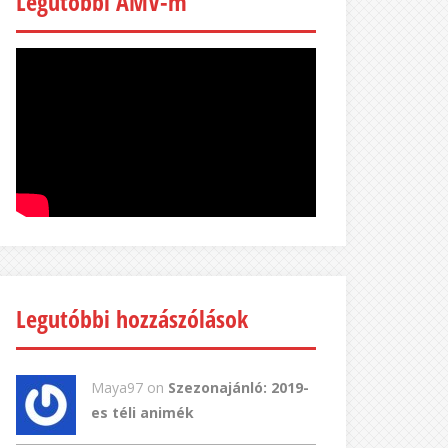
Legutóbbi AMV-m
Legutóbbi hozzászólások
Maya97 on
Szezonajánló: 2019-
es téli animék