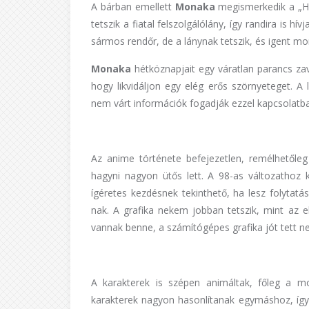
A bárban emellett
Monaka
megismerkedik a „H
tetszik a fiatal felszolgálólány, így randira is hívj
sármos rendőr, de a lánynak tetszik, és igent mon
Monaka
hétköznapjait egy váratlan parancs zav
hogy likvidáljon egy elég erős szörnyeteget. A
nem várt információk fogadják ezzel kapcsolatban,
Az anime története befejezetlen, remélhetőleg
hagyni nagyon ütős lett. A 98-as változathoz 
ígéretes kezdésnek tekinthető, ha lesz folytatá
nak. A grafika nekem jobban tetszik, mint az e
vannak benne, a számítógépes grafika jót tett ne
A karakterek is szépen animáltak, főleg a 
karakterek nagyon hasonlítanak egymáshoz, így