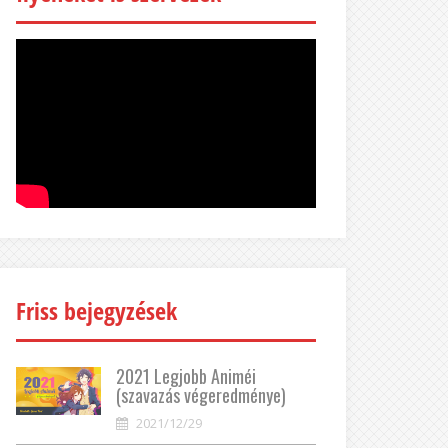
Friss bejegyzések
2021 Legjobb Animéi
(szavazás végeredménye)
2021/12/29