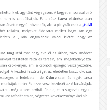
nhettünk el, úgy tűnt véglegesen. A kegyetlen sorssal bíró
zt nem is csodálhatjuk. Ez a rész
Sawa
eltűnése után
nban átvette egy új növendék, akit a pletykák csak a
„Halál
ér tollakra, melyeket áldozatai mellett hagy. Ám egy
eríteni a „Halál angyalának” valódi kilétét, hogy az
uro Noguchi
már négy éve él az űrben, távol imádott
j űrkaját tezsteltek rajta és társain, ami megakadályozza,
kusan csökkenjen, ami a csontok épségét veszélyeztetné.
lgál. A kezdeti feszültséget az ehetetlen koszt okozza,
észséges a fedélzeten, de
Oduro
-szan és egyik társa
 munkájuk során. És ezzel veszi kezdetét az ő kálváriájuk,
zített, még ki sem próbált űrkaja, és a sugárzás együtt,
ami visszafodíthatalan, végzetes következményekkel bír…