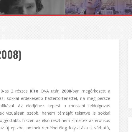
2008)
98-as 2 részes
Kite
OVA után
2008
-ban megérkezett a
tás, sokkal érdekesebb háttértörténettel, na meg persze
fikával. Az elődjéhez képest a mostani feldolgozás
k vizuálisan szebb, hanem témáját tekintve is sokkal
foggottabb, hiszen az első részt nem kímélték az erotikus
az új epizód, aminek remélhetőleg folytatása is várható,