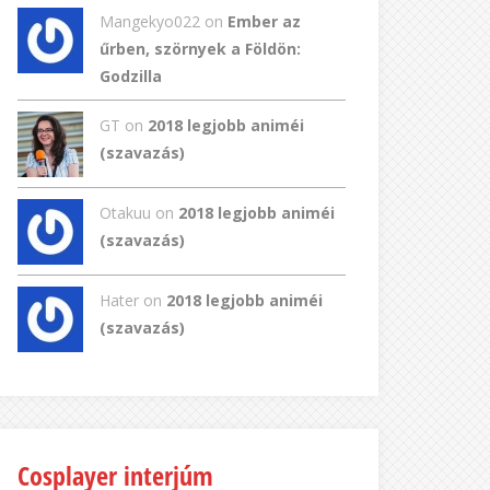
Mangekyo022
on
Ember az
űrben, szörnyek a Földön:
Godzilla
GT
on
2018 legjobb animéi
(szavazás)
Otakuu on
2018 legjobb animéi
(szavazás)
Hater on
2018 legjobb animéi
(szavazás)
Cosplayer interjúm