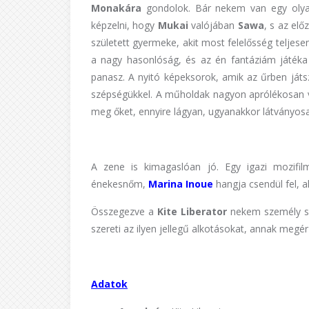
Monakára
gondolok. Bár nekem van egy olyan
képzelni, hogy
Mukai
valójában
Sawa
, s az el
született gyermeke, akit most felelősség teljese
a nagy hasonlóság, és az én fantáziám játéka
panasz. A nyitó képeksorok, amik az űrben játs
szépségükkel. A műholdak nagyon aprólékosan 
meg őket, ennyire lágyan, ugyanakkor látványos
A zene is kimagaslóan jó. Egy igazi mozifil
énekesnőm,
Marina Inoue
hangja csendül fel, a
Összegezve a
Kite Liberator
nekem személy sze
szereti az ilyen jellegű alkotásokat, annak megér
Adatok