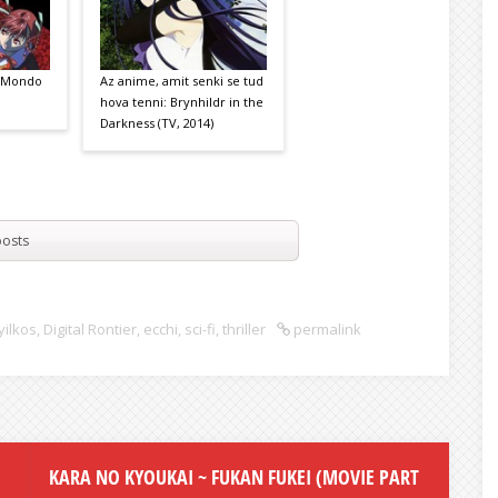
 [Mondo
Az anime, amit senki se tud
hova tenni: Brynhildr in the
Darkness (TV, 2014)
osts
yilkos
,
Digital Rontier
,
ecchi
,
sci-fi
,
thriller
permalink
KARA NO KYOUKAI ~ FUKAN FUKEI (MOVIE PART