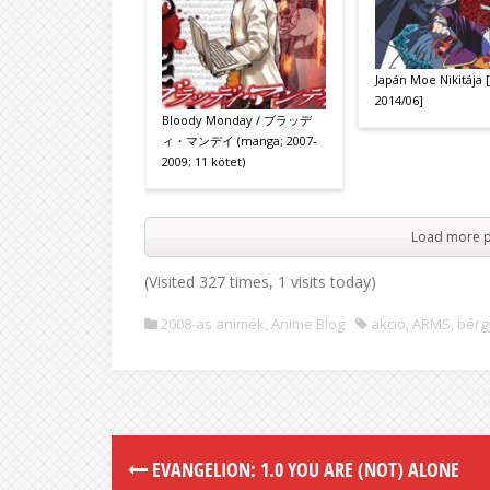
Japán Moe Nikitája
2014/06]
Bloody Monday / ブラッデ
ィ・マンデイ (manga; 2007-
2009; 11 kötet)
Load more p
(Visited 327 times, 1 visits today)
2008-as animék
,
Anime Blog
akció
,
ARMS
,
bérg
EVANGELION: 1.0 YOU ARE (NOT) ALONE