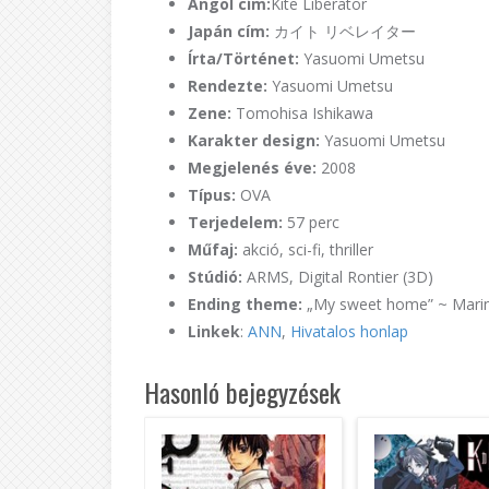
Angol cím:
Kite Liberator
Japán cím:
カイト リベレイター
Írta/Történet:
Yasuomi Umetsu
Rendezte:
Yasuomi Umetsu
Zene:
Tomohisa Ishikawa
Karakter design:
Yasuomi Umetsu
Megjelenés éve:
2008
Típus:
OVA
Terjedelem:
57 perc
Műfaj:
akció, sci-fi, thriller
Stúdió:
ARMS, Digital Rontier (3D)
Ending theme:
„My sweet home” ~ Marin
Linkek
:
ANN
,
Hivatalos honlap
Hasonló bejegyzések