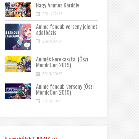
Nagy Animés Kérdőív
2021/12/15
Anime fandub verseny jelenet
adatbázis
2020/03/01
Animés kerekasztal (Őszi
MondoCon 2019)
2019/10/15
Anime fandub-verseny (Őszi
MondoCon 2019)
2019/10/13