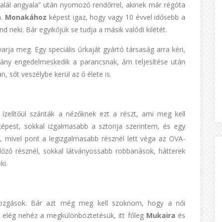
alál angyala” után nyomozó rendőrrel, akinek már régóta
a.
Monakához
képest igaz, hogy vagy 10 évvel idősebb a
d neki. Bár egyikőjük se tudja a másik valódi kilétét.
arja meg. Egy speciális űrkaját gyártó társaság arra kéri,
 lány engedelmeskedik a parancsnak, ám teljesítése után
 sőt veszélybe kerül az ő élete is.
 ízelítőül szánták a nézőknek ezt a részt, ami meg kell
képest, sokkal izgalmasabb a sztorija szerintem, és egy
s, mivel pont a legizgalmasabb résznél lett véga az OVA-
lőző résznél, sokkal látványossabb robbanások, hátterek
ki.
mozgások. Bár azt még meg kell szoknom, hogy a női
 elég nehéz a megkülönböztetésük, itt főleg
Mukaira
és