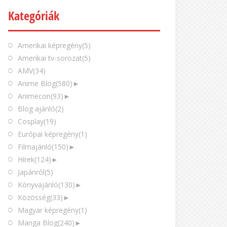
Kategóriák
Amerikai képregény
(5)
Amerikai tv-sorozat
(5)
AMV
(34)
Anime Blog
(580)
►
Animecon
(93)
►
Blog ajánló
(2)
Cosplay
(19)
Európai képregény
(1)
Filmajánló
(150)
►
Hírek
(124)
►
Japánról
(5)
Könyvajánló
(130)
►
Közösség
(33)
►
Magyar képregény
(1)
Manga Blog
(240)
►