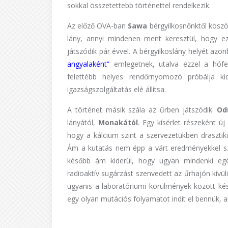
sokkal összetettebb történettel rendelkezik.
Az előző OVA-ban
Sawa
bérgyilkosnőnktől köszö
lány, annyi mindenen ment keresztül, hogy e
játszódik pár évvel. A bérgyilkoslány helyét azo
angyalaként”
emlegetnek, utalva ezzel a hófeh
felettébb helyes rendőrnyomozó próbálja kid
igazságszolgáltatás elé állítsa.
A történet másik szála az űrben játszódik.
Od
lányától,
Monakától
. Egy kísérlet részeként ú
hogy a kálcium szint a szervezetükben draszti
Ám a kutatás nem épp a várt eredményekkel szo
később ám kiderül, hogy ugyan mindenki eg
radioaktív sugárzást szenvedett az űrhajón kívüli
ugyanis a laboratóriumi körülmények között kés
egy olyan mutációs folyamatot indít el bennük, 