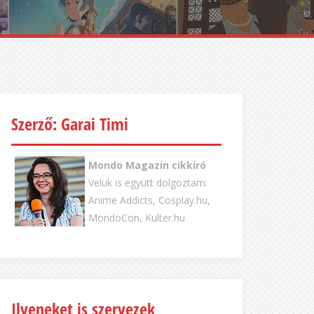
Szerző: Garai Timi
Mondo Magazin cikkíró
Velük is együtt dolgoztam:
Anime Addicts, Cosplay.hu,
MondoCon, Kulter.hu
Ilyeneket is szervezek