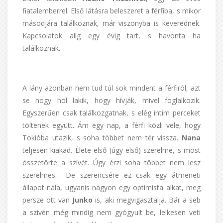
fiatalemberrel. Első látásra beleszeret a férfiba, s mikor
másodjára találkoznak, már viszonyba is keverednek.
Kapcsolatok alig egy évig tart, s havonta ha
találkoznak.
A lány azonban nem tud túl sok mindent a férfiról, azt
se hogy hol lakik, hogy hívják, mivel foglalkozik.
Egyszerűen csak találkozgatnak, s elég intim perceket
töltenek együtt. Ám egy nap, a férfi közli vele, hogy
Tokióba utazik, s soha többet nem tér vissza.
Nana
teljesen kiakad. Élete első (úgy első) szerelme, s most
összetörte a szívét. Úgy érzi soha többet nem lesz
szerelmes… De szerencsére ez csak egy átmeneti
állapot nála, ugyanis nagyon egy optimista alkat, meg
persze ott van
Junko
is, aki megvigasztalja. Bár a seb
a szívén még mindig nem gyógyult be, lelkesen veti