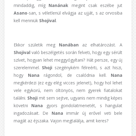
mindaddig, míg
Nanának
megint csak eszébe jut
Asano
-san, s véletlenül elvágja az ujját, s az orvosiba
kell menniük
Shojival
.
Ekkor születik meg
Nanában
az elhatározást. A
Shojival
való beszélgetés során felveti, hogy egy sérült
szívet, hogyan lehet meggyógyítani? Hát persze, egy új
szerelemmel.
Shoji
szegénykém félreérti, s azt hiszi,
hogy
Nana
rágondol, de csalódnia kell.
Nana
megkérdezi (ez egy elég vicces jelenet), hogy hol lehet
vele egykorú, nem öltönyös, nem gyerek fiatalokat
találni.
Shoji
mit sem sejtve, ugyanis nem mindig képes
követni
Nana
gyors gondolatmenetét, s hangulat
ingadozásait. De
Nana
immár új erővel veti bele
magát az éjszaka. Vajon megtalálja, amit keres?