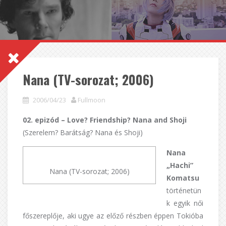
Nana (TV-sorozat; 2006)
2006/04/23
Fullmoon
02. epizód – Love? Friendship? Nana and Shoji
(Szerelem? Barátság? Nana és Shoji)
Nana
„Hachi”
Nana (TV-sorozat; 2006)
Komatsu
történetün
k egyik női
főszereplője, aki ugye az előző részben éppen Tokióba