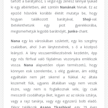
tartott a barátjához, s végül egy zenész lánnyal lyukad
ki egy albérletben, akit szintén
Nanának
hívnak. Ez az
epizód hősnőnk korábbi életét mutatja be, hogy
hogyan találkozott barátjával,
Shoji
-val.
Betekinthetünk egy picit gyerekkorába,
megismerhetjük legjobb barátnőjét,
Junko
-chant.
Nana
egy kis városkában született, egy kis szegény
családban, ahol 3-an lánytestvérek, s ő a középső
leányzó. A lány visszaemlékezésének kezdetén, épp
egy nős férfival való fájdalmas viszonyára emlékszik
vissza.
Nana
alapvetően olyan természetű, hogy
könnyen esik szerelembe, s elég gyakran, ám eddig
egyáltalán nem járt sikerrel a fiúkkal. Az általa
kiszemelt fiúk, ugyanis általában vagy nem veszik
észre, vagy nem is foglalkoznak vele, így csak
messziről csodálhatja őket, legyen az az iskola sztárja,
vagy a rajz tanárja, vagy egy egyszerű bolti eladó.
Ekkor találkozik
Asano Tkashival
, egy 29 éves