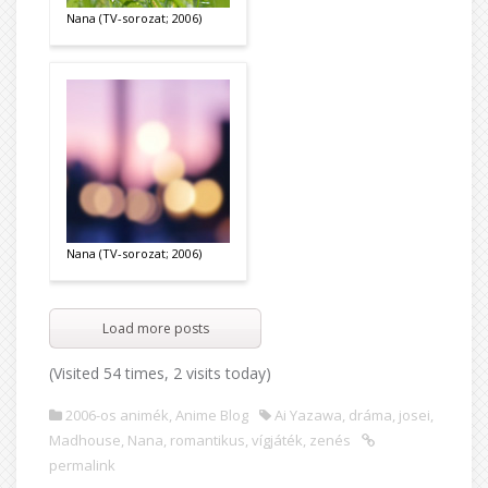
Nana (TV-sorozat; 2006)
Nana (TV-sorozat; 2006)
Load more posts
(Visited 54 times, 2 visits today)
2006-os animék
,
Anime Blog
Ai Yazawa
,
dráma
,
josei
,
Madhouse
,
Nana
,
romantikus
,
vígjáték
,
zenés
permalink