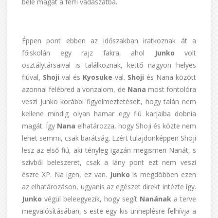
bele magát a férfi vadászatba.
Éppen pont ebben az időszakban iratkoznak át a
főiskolán egy rajz fakra, ahol
Junko
volt
osztálytársaival is találkoznak, kettő nagyon helyes
fiúval,
Shoji
-val és
Kyosuke
-val.
Shoji
és Nana között
azonnal felébred a vonzalom, de
Nana
most fontolóra
veszi Junko korábbi figyelmeztetéseit, hogy talán nem
kellene mindig olyan hamar egy fiú karjaiba dobnia
magát. Így
Nana
elhatározza, hogy Shoji és közte nem
lehet semmi, csak barátság. Ezért tulajdonképpen Shoji
lesz az első fiú, aki tényleg igazán megismeri Nanát, s
szívből beleszeret, csak a lány pont ezt nem veszi
észre XP. Na igen, ez van.
Junko
is megdöbben ezen
az elhatározáson, ugyanis az egészet direkt intézte így.
Junko
végül beleegyezik, hogy segít
Nanának
a terve
megvalósításában, s este egy kis ünneplésre felhívja a