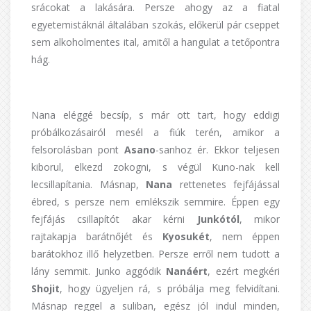
srácokat a lakására. Persze ahogy az a fiatal
egyetemistáknál általában szokás, előkerül pár cseppet
sem alkoholmentes ital, amitől a hangulat a tetőpontra
hág.
Nana eléggé becsíp, s már ott tart, hogy eddigi
próbálkozásairól mesél a fiúk terén, amikor a
felsorolásban pont
Asano
-sanhoz ér. Ekkor teljesen
kiborul, elkezd zokogni, s végül Kuno-nak kell
lecsillapítania. Másnap,
Nana
rettenetes fejfájással
ébred, s persze nem emlékszik semmire. Éppen egy
fejfájás csillapítót akar kérni
Junkótól
, mikor
rajtakapja barátnőjét és
Kyosukét
, nem éppen
barátokhoz illő helyzetben. Persze erről nem tudott a
lány semmit. Junko aggódik
Nanáért
, ezért megkéri
Shojit
, hogy ügyeljen rá, s próbálja meg felvidítani.
Másnap reggel a suliban, egész jól indul minden,