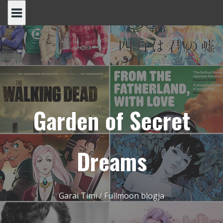
Skip
to
content
Garden of Secret
Dreams
Garai Timi / Fullmoon blogja