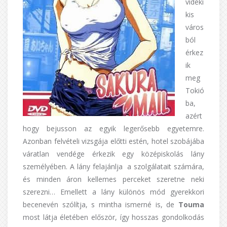
vidéki
kis
város
ból
érkez
ik
meg
Tokió
ba,
azért
hogy bejusson az egyik legerősebb egyetemre.
Azonban felvételi vizsgája előtti estén, hotel szobájába
váratlan vendége érkezik egy középiskolás lány
személyében. A lány felajánlja a szolgálatait számára,
és minden áron kellemes perceket szeretne neki
szerezni… Emellett a lány különös mód gyerekkori
becenevén szólítja, s mintha ismerné is, de
Touma
most látja életében először, így hosszas gondolkodás