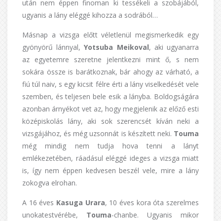
után nem éppen finoman ki tessékeli a szobájából,
ugyanis a lány eléggé kihozza a sodrából…
Másnap a vizsga előtt véletlenül megismerkedik egy
gyönyörű lánnyal,
Yotsuba Meikoval
, aki ugyanarra
az egyetemre szeretne jelentkezni mint ő, s nem
sokára össze is barátkoznak, bár ahogy az várható, a
fiú túl naiv, s egy kicsit félre érti a lány viselkedését vele
szemben, és teljesen bele esik a lányba. Boldogságára
azonban árnyékot vet az, hogy megjelenik az előző esti
középiskolás lány, aki sok szerencsét kíván neki a
vizsgájához, és még uzsonnát is készített neki.
Touma
még mindig nem tudja hova tenni a lányt
emlékezetében, ráadásul eléggé ideges a vizsga miatt
is, így nem éppen kedvesen beszél vele, mire a lány
zokogva elrohan.
A 16 éves
Kasuga Urara
, 10 éves kora óta szerelmes
unokatestvérébe,
Touma
-chanbe. Ugyanis mikor