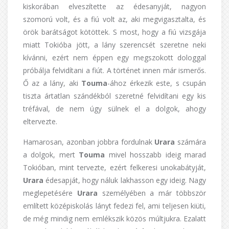
kiskorában elveszítette az édesanyját, nagyon
szomorú volt, és a fiú volt az, aki megvigasztalta, és
örök barátságot kötöttek. S most, hogy a fiú vizsgája
miatt Tokióba jött, a lány szerencsét szeretne neki
kívánni, ezért nem éppen egy megszokott dologgal
próbálja felvidítani a fiút. A történet innen már ismerős.
Ő az a lány, aki
Touma
-ához érkezik este, s csupán
tiszta ártatlan szándékból szeretné felvidítani egy kis
tréfával, de nem úgy sülnek el a dolgok, ahogy
eltervezte.
Hamarosan, azonban jobbra fordulnak
Urara
számára
a dolgok, mert
Touma
mivel hosszabb ideig marad
Tokióban, mint tervezte, ezért felkeresi unokabátyját,
Urara
édesapját, hogy náluk lakhasson egy ideig. Nagy
meglepetésére
Urara
személyében a már többször
említett középiskolás lányt fedezi fel, ami teljesen kiüti,
de még mindig nem emlékszik közös múltjukra. Ezalatt