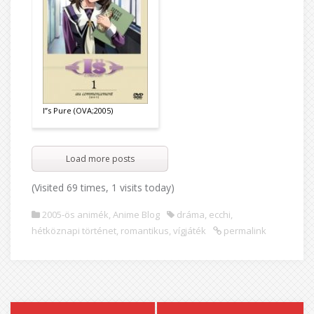
I”s Pure (OVA;2005)
Load more posts
(Visited 69 times, 1 visits today)
2005-ös animék
,
Anime Blog
dráma
,
ecchi
,
hétköznapi történet
,
romantikus
,
vígjáték
permalink