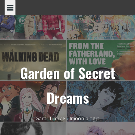
Skip
to
content
Garden of Secret
Dreams
Garai Timi / Fullmoon blogja