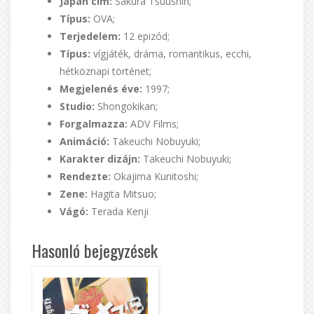
Japán cím:
Sakura Tsuushin;
Típus:
OVA;
Terjedelem:
12 epizód;
Típus:
vígjáték, dráma, romantikus, ecchi,
hétköznapi történet;
Megjelenés éve:
1997;
Studio:
Shongokikan;
Forgalmazza:
ADV Films;
Animáció:
Takeuchi Nobuyuki;
Karakter dizájn:
Takeuchi Nobuyuki;
Rendezte:
Okajima Kunitoshi;
Zene:
Hagita Mitsuo;
Vágó:
Terada Kenji
Hasonló bejegyzések