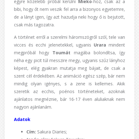
egyre közelebb próbál kerülni
Mieko
-hoz, csak az a
bibi, hogy őt nem veszik fel arra a bizonyos egyetemre,
de a lányt igen, így azt hazudja neki hogy ő is bejutott,
csak más tagozatra.
A történet erről a szerelmi háromszögről szól, tele van
vicces és ecchi jelenetekkel, ugyanis
Urara
mindent
megpróbál hogy
Toumát
magába bolondítsa, így
néha egy picit túl messzire megy, ugyanis szűz lányhoz
képest, elég gyakran mutatja meg bájait, de csak a
szent cél érdekében. Az animáció egész szép, bár nem
mindig olyan igényes, s a zene is kellemes. Akik
szeretik az ecchis, poénos történeteket, azoknak
ajánlatos megnéznie, bár 16-17 éven aluliaknak nem
nagyon ajánlanám.
Adatok
Cím:
Sakura Diaries;