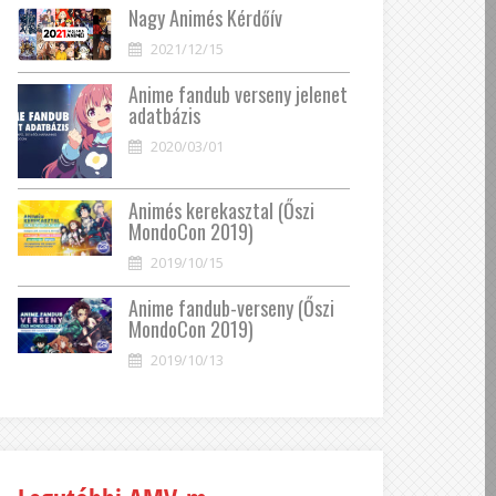
Nagy Animés Kérdőív
2021/12/15
Anime fandub verseny jelenet
adatbázis
2020/03/01
Animés kerekasztal (Őszi
MondoCon 2019)
2019/10/15
Anime fandub-verseny (Őszi
MondoCon 2019)
2019/10/13