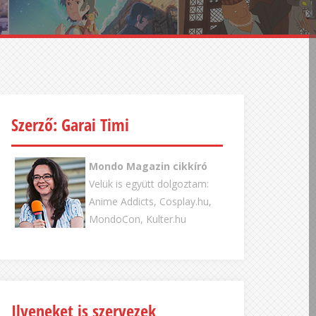
Szerző: Garai Timi
Mondo Magazin cikkíró
Velük is együtt dolgoztam:
Anime Addicts, Cosplay.hu,
MondoCon, Kulter.hu
Ilyeneket is szervezek