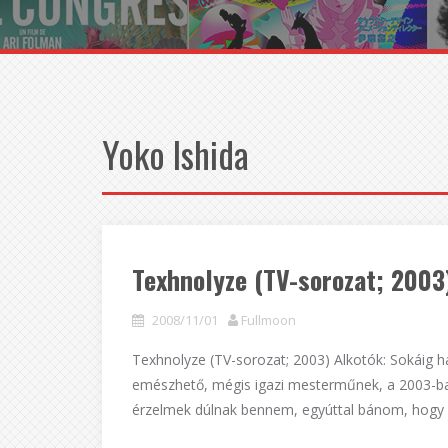
Yoko Ishida
Texhnolyze (TV-sorozat; 2003
2008/11/01
Fullmoon
Texhnolyze (TV-sorozat; 2003) Alkotók: Sokáig 
emészhető, mégis igazi mesterműnek, a 2003-ban 
érzelmek dúlnak bennem, egyúttal bánom, hogy