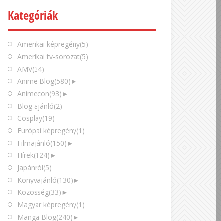
Kategóriák
Amerikai képregény
(5)
Amerikai tv-sorozat
(5)
AMV
(34)
Anime Blog
(580)
►
Animecon
(93)
►
Blog ajánló
(2)
Cosplay
(19)
Európai képregény
(1)
Filmajánló
(150)
►
Hírek
(124)
►
Japánról
(5)
Könyvajánló
(130)
►
Közösség
(33)
►
Magyar képregény
(1)
Manga Blog
(240)
►