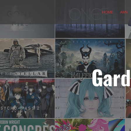
Skip
to
HOME
AMV
content
Gard