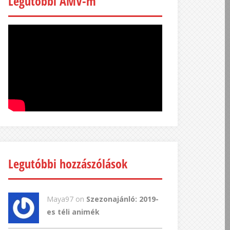
Legutóbbi AMV-m
Legutóbbi hozzászólások
Maya97 on
Szezonajánló: 2019-
es téli animék