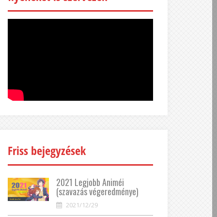
Friss bejegyzések
2021 Legjobb Animéi
(szavazás végeredménye)
2021/12/29