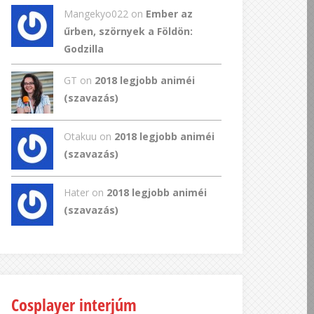
Mangekyo022
on
Ember az
űrben, szörnyek a Földön:
Godzilla
GT
on
2018 legjobb animéi
(szavazás)
Otakuu on
2018 legjobb animéi
(szavazás)
Hater on
2018 legjobb animéi
(szavazás)
Cosplayer interjúm