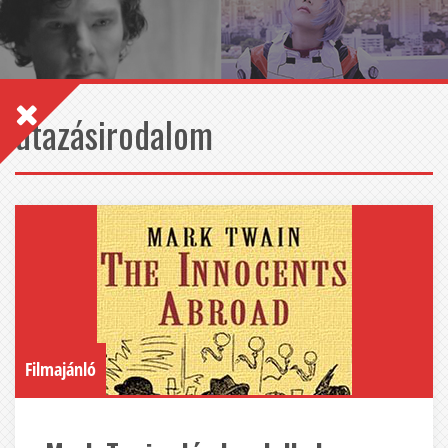
utazásirodalom
Filmajánló