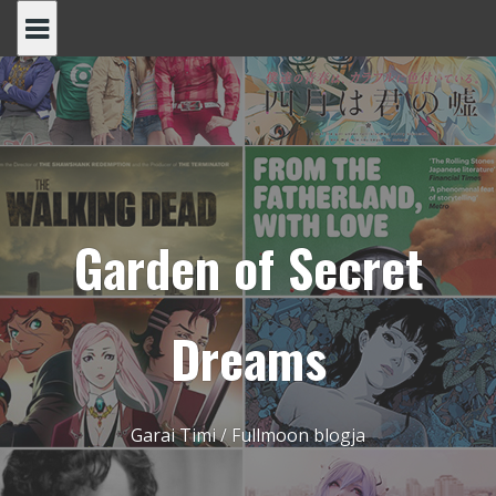
Skip
to
content
Garden of Secret
Dreams
Garai Timi / Fullmoon blogja