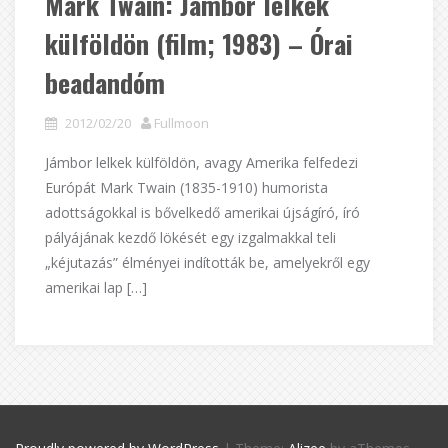
Mark Twain: Jámbor lelkek
külföldön (film; 1983) – Órai
beadandóm
2012/02/20
Fullmoon
Jámbor lelkek külföldön, avagy Amerika felfedezi
Európát Mark Twain (1835-1910) humorista
adottságokkal is bővelkedő amerikai újságíró, író
pályájának kezdő lökését egy izgalmakkal teli
„kéjutazás” élményei indították be, amelyekről egy
amerikai lap […]