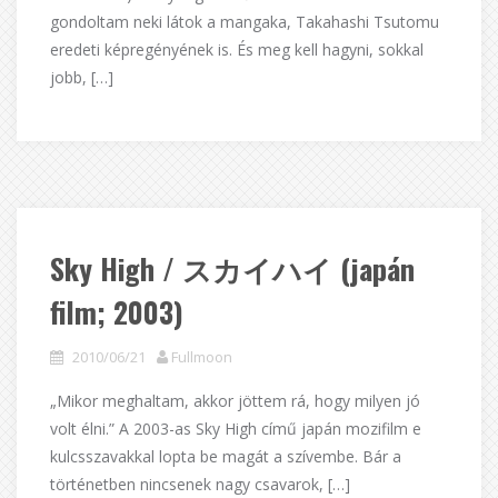
gondoltam neki látok a mangaka, Takahashi Tsutomu
eredeti képregényének is. És meg kell hagyni, sokkal
jobb, […]
Sky High / スカイハイ (japán
film; 2003)
2010/06/21
Fullmoon
„Mikor meghaltam, akkor jöttem rá, hogy milyen jó
volt élni.” A 2003-as Sky High című japán mozifilm e
kulcsszavakkal lopta be magát a szívembe. Bár a
történetben nincsenek nagy csavarok, […]