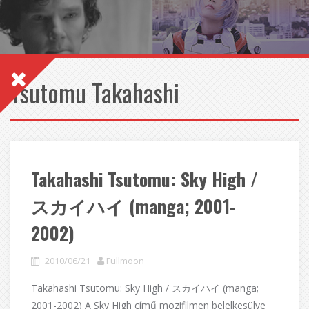
Tsutomu Takahashi
Takahashi Tsutomu: Sky High /
スカイハイ (manga; 2001-
2002)
2010/06/21
Fullmoon
Takahashi Tsutomu: Sky High / スカイハイ (manga;
2001-2002) A Sky High című mozifilmen belelkesülve