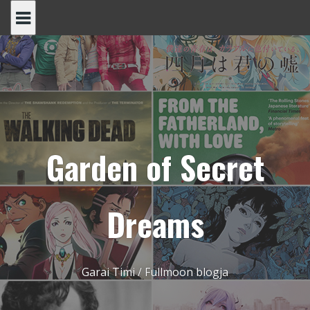
Skip
to
content
Garden of Secret
Dreams
Garai Timi / Fullmoon blogja