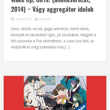
2014) ~ Vágy aggregátor idolok
2014/01/11
Fullmoon
Zene, idolok, viccek, gagyi animáció, menő dalok,
könnyek és táncikálás? Igen, jól olvastátok. Megjött a
téli szezonba a The Idolm@ster, a Love Live Idol, az
AKB0048 és még számtalan más […]