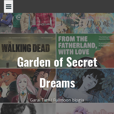
Skip
to
content
Garden of Secret
Dreams
Garai Timi / Fullmoon blogja