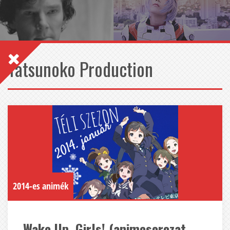
Tatsunoko Production
2014-es animék
Wake Up, Girls! (animesorozat,