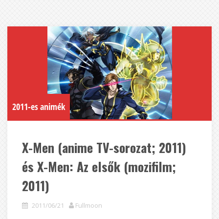
2011-es animék
X-Men (anime TV-sorozat; 2011)
és X-Men: Az elsők (mozifilm;
2011)
2011/06/21
Fullmoon