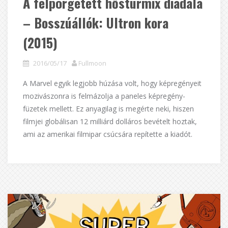
A felpörgetett hősturmix diadala
– Bosszúállók: Ultron kora
(2015)
2016/05/17
Fullmoon
A Marvel egyik legjobb húzása volt, hogy képregényeit
mozivászonra is felmázolja a paneles képregény-
füzetek mellett. Ez anyagilag is megérte neki, hiszen
filmjei globálisan 12 milliárd dolláros bevételt hoztak,
ami az amerikai filmipar csúcsára repítette a kiadót.