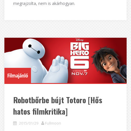
megrajzolta, nem is akárhogyan.
Filmajánló
Robotbőrbe bújt Totoro [Hős
hatos filmkritika]
2015/01/29
Fullmoon