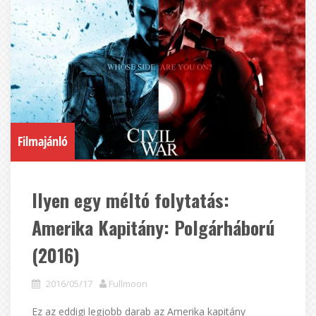
Filmajánló
Ilyen egy méltó folytatás:
Amerika Kapitány: Polgárháború
(2016)
2016/05/17
Fullmoon
Ez az eddigi legjobb darab az Amerika kapitány