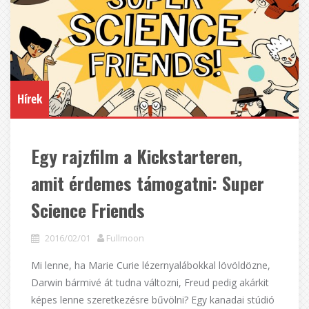
Hírek
Egy rajzfilm a Kickstarteren,
amit érdemes támogatni: Super
Science Friends
2016/02/01
Fullmoon
Mi lenne, ha Marie Curie lézernyalábokkal lövöldözne,
Darwin bármivé át tudna változni, Freud pedig akárkit
képes lenne szeretkezésre bűvölni? Egy kanadai stúdió