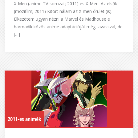
X-Men (anime TV-sorozat; 2011) és X-Men: Az elsők
(mozifilm; 2011) Kitört nálam az X-men őrület (is).
Elkezdtem ugyan nézni a Marvel és Madhouse e
harmadik közös anime adaptációját még tavasszal, de
[…]
2011-es animék