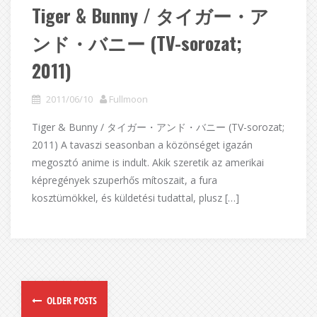
Tiger & Bunny / タイガー・ア
ンド・バニー (TV-sorozat;
2011)
2011/06/10
Fullmoon
Tiger & Bunny / タイガー・アンド・バニー (TV-sorozat;
2011) A tavaszi seasonban a közönséget igazán
megosztó anime is indult. Akik szeretik az amerikai
képregények szuperhős mítoszait, a fura
kosztümökkel, és küldetési tudattal, plusz […]
OLDER POSTS