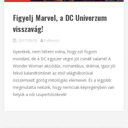
Figyelj Marvel, a DC Univerzum
visszavág!
2017/06/03
Fullmoon
Gyerekek, nem hittem volna, hogy ezt fogom
mondani, de a DC egyszer végre jól csinált valamit! A
Wonder Woman akciódús, romantikus, drámai, igazi jól
fekvő kalandtörténet az első világháborúval
összemixelt görög mitológiás elemeivel. És a legjobb:
megmutatta nekünk, hogy nemcsak képregényben van
helyük a női szuperhősöknek!