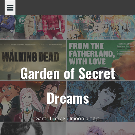
Skip
to
content
Garden of Secret
Dreams
Garai Timi / Fullmoon blogja