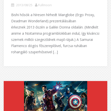
2013/08/25
Fullmoon
Bishi hősök a híresen hírhedt Manglobe (Ergo Proxy,
Deadman Wonderland) prezentálásában
érkeznek 2013 őszén a Galilei Donna oldalán. (Mindkét
anime a Noitamina programblokkban indul, így kíváncsi
szemek milliói szegeződnek majd rájuk.) A Samurai
Flamenco dögös főszereplőivel, furcsa ruhában
rohangáló szuperhőseivel […]