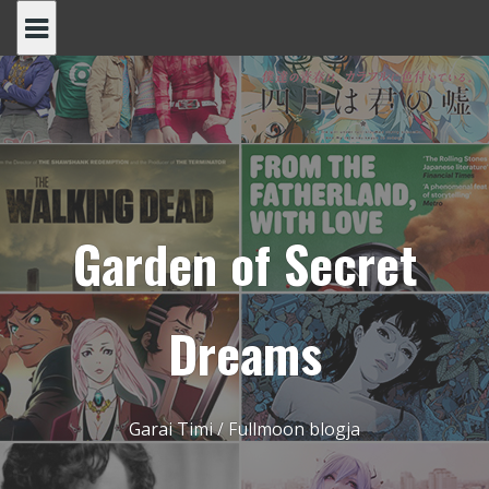
Skip
to
content
Garden of Secret
Dreams
Garai Timi / Fullmoon blogja