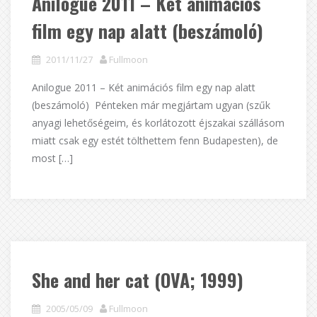
Anilogue 2011 – Két animációs
film egy nap alatt (beszámoló)
2011/11/27
Fullmoon
Anilogue 2011 – Két animációs film egy nap alatt
(beszámoló) Pénteken már megjártam ugyan (szűk
anyagi lehetőségeim, és korlátozott éjszakai szállásom
miatt csak egy estét tölthettem fenn Budapesten), de
most […]
She and her cat (OVA; 1999)
2005/05/09
Fullmoon