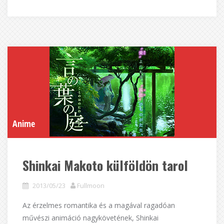
Anime
Shinkai Makoto külföldön tarol
2013/05/23
Fullmoon
Az érzelmes romantika és a magával ragadóan
művészi animáció nagykövetének, Shinkai