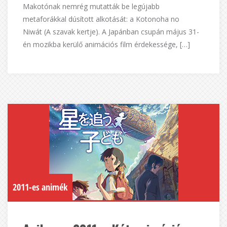
Makotónak nemrég mutatták be legújabb
metaforákkal dúsított alkotását: a Kotonoha no
Niwát (A szavak kertje). A Japánban csupán május 31-
én mozikba kerülő animációs film érdekessége, […]
2011-es animék