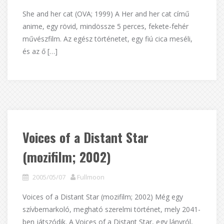
She and her cat (OVA; 1999) A Her and her cat című
anime, egy rövid, mindössze 5 perces, fekete-fehér
művészfilm. Az egész történetet, egy fiú cica meséli,
és az ő […]
Voices of a Distant Star
(mozifilm; 2002)
2005/05/07
Fullmoon
Voices of a Distant Star (mozifilm; 2002) Még egy
szívbemarkoló, megható szerelmi történet, mely 2041-
ben játszódik. A Voices of a Distant Star, egy lányról,