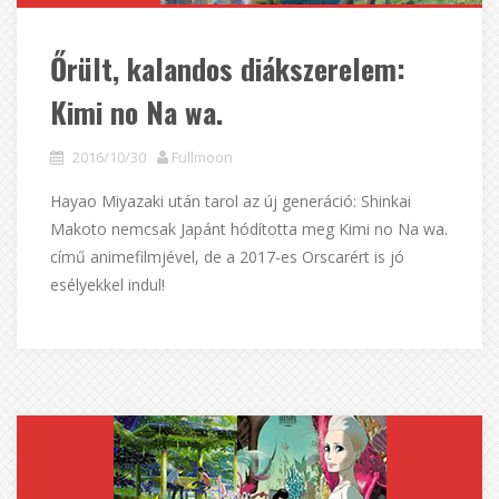
Őrült, kalandos diákszerelem:
Kimi no Na wa.
2016/10/30
Fullmoon
Hayao Miyazaki után tarol az új generáció: Shinkai
Makoto nemcsak Japánt hódította meg Kimi no Na wa.
című animefilmjével, de a 2017-es Orscarért is jó
esélyekkel indul!