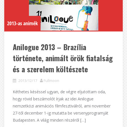
2013-as animék
Anilogue 2013 – Brazília
története, animált örök fiatalság
és a szerelem költészete
2013/12/17
Fullmoon
Kéthetes késéssel ugyan, de végre eljutottam oda,
hogy rövid beszámolót írjak az idei Anilogue
nemzetközi animációs filmfesztiválról, ami november
27-től december 1-ig mutatta be versenyprogramját
Budapesten. A világ minden részéről […]