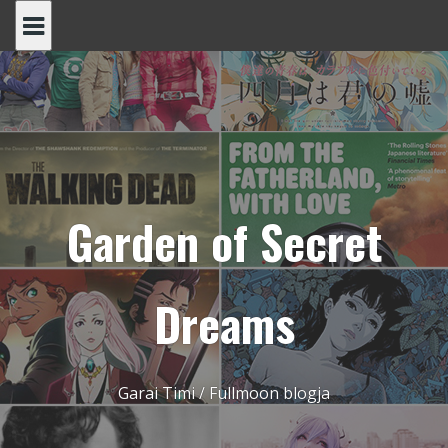
Skip
to
content
Garden of Secret
Dreams
Garai Timi / Fullmoon blogja