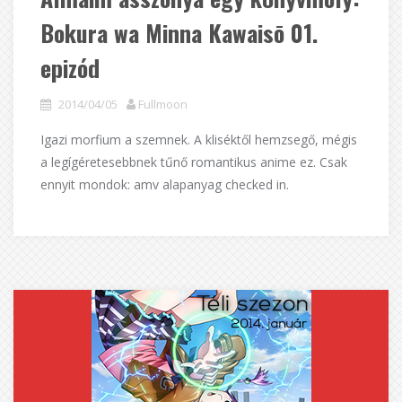
Bokura wa Minna Kawaisō 01.
epizód
2014/04/05
Fullmoon
Igazi morfium a szemnek. A kliséktől hemzsegő, mégis
a legígéretesebbnek tűnő romantikus anime ez. Csak
ennyit mondok: amv alapanyag checked in.