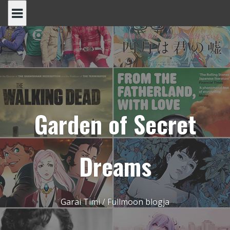
Skip
to
content
Garden of Secret
Dreams
Garai Timi / Fullmoon blogja