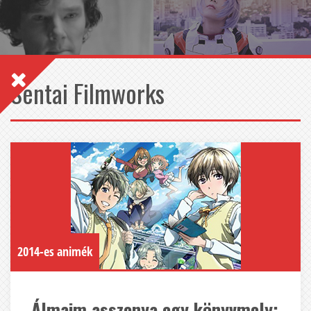
Sentai Filmworks
2014-es animék
Álmaim asszonya egy könyvmoly: