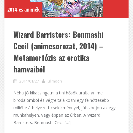
2014-es animék
Wizard Barristers: Benmashi
Cecil (animesorozat, 2014) –
Metamorfózis az erotika
hamvaiból
2014/01/27
Fullmoon
Néha jó kikacsingatni a tini hősök uralta anime
birodalomból és végre találkozni egy felnőttesebb
miliőbe áthelyezett cselekménnyel, játszódjon az egy
munkahelyen, vagy éppen az űrben. A Wizard
Barristers: Benmashi Cecil […]