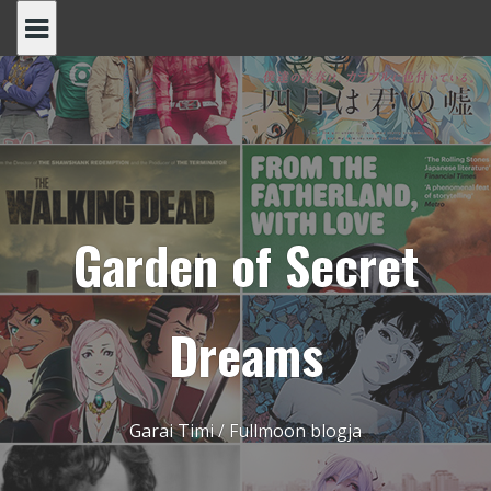
Skip
to
content
Garden of Secret
Dreams
Garai Timi / Fullmoon blogja