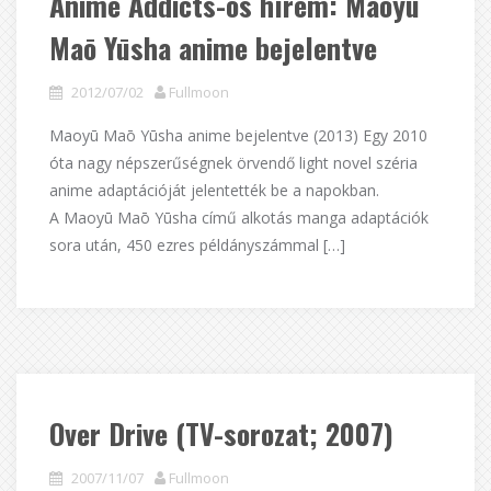
Anime Addicts-os hírem: Maoyū
Maō Yūsha anime bejelentve
2012/07/02
Fullmoon
Maoyū Maō Yūsha anime bejelentve (2013) Egy 2010
óta nagy népszerűségnek örvendő light novel széria
anime adaptációját jelentették be a napokban.
A Maoyū Maō Yūsha című alkotás manga adaptációk
sora után, 450 ezres példányszámmal […]
Over Drive (TV-sorozat; 2007)
2007/11/07
Fullmoon