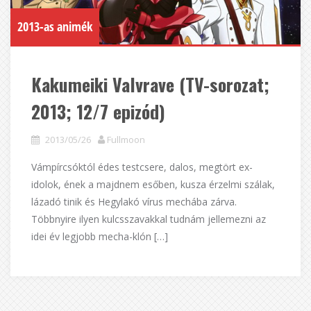
2013-as animék
Kakumeiki Valvrave (TV-sorozat;
2013; 12/7 epizód)
2013/05/26
Fullmoon
Vámpírcsóktól édes testcsere, dalos, megtört ex-
idolok, ének a majdnem esőben, kusza érzelmi szálak,
lázadó tinik és Hegylakó vírus mechába zárva.
Többnyire ilyen kulcsszavakkal tudnám jellemezni az
idei év legjobb mecha-klón […]