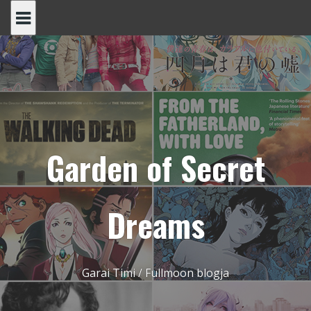
Skip
to
content
Garden of Secret
Dreams
Garai Timi / Fullmoon blogja