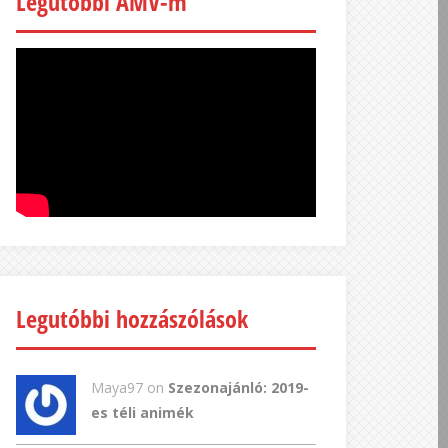
Legutóbbi AMV-m
Legutóbbi hozzászólások
Maya97 on
Szezonajánló: 2019-
es téli animék