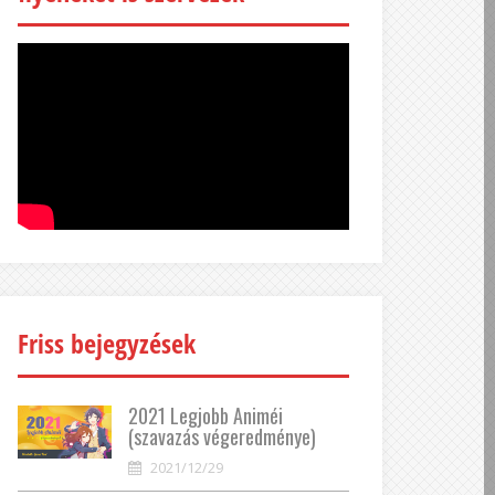
Friss bejegyzések
2021 Legjobb Animéi
(szavazás végeredménye)
2021/12/29