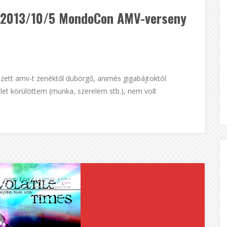
 [2013/10/5 MondoCon AMV-verseny
ezett amv-t zenéktől dübörgő, animés gigabájtoktól
 élet körülöttem (munka, szerelem stb.), nem volt