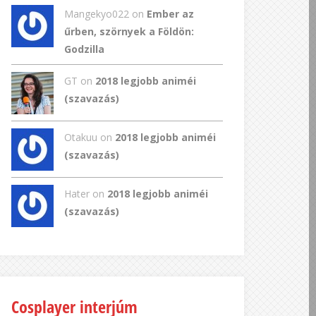
Mangekyo022
on
Ember az
űrben, szörnyek a Földön:
Godzilla
GT
on
2018 legjobb animéi
(szavazás)
Otakuu on
2018 legjobb animéi
(szavazás)
Hater on
2018 legjobb animéi
(szavazás)
Cosplayer interjúm