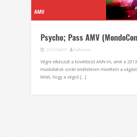
AMV
Psycho; Pass AMV (MondoCon 
2013/04/07
Fullmoon
Végre elkészült a következő AMV-m, amit a 20
munkálatok során kivételesen mixeltem a vágást 
lehet, hogy a végső […]