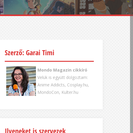
Szerző: Garai Timi
Mondo Magazin cikkíró
Velük is együtt dolgoztam:
Anime Addicts, Cosplay.hu,
MondoCon, Kulter.hu
Ilyeneket is szervezek