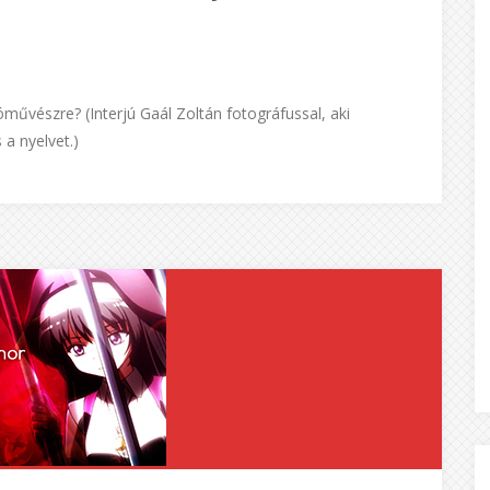
űvészre? (Interjú Gaál Zoltán fotográfussal, aki
 a nyelvet.)