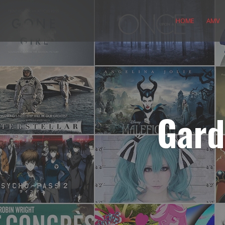
Skip
to
HOME
AMV
content
Gard