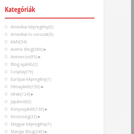
Kategóriák
Amerikai képregény
(5)
Amerikai tv-sorozat
(5)
AMV
(34)
Anime Blog
(580)
►
Animecon
(93)
►
Blog ajánló
(2)
Cosplay
(19)
Európai képregény
(1)
Filmajánló
(150)
►
Hírek
(124)
►
Japánról
(5)
Könyvajánló
(130)
►
Közösség
(33)
►
Magyar képregény
(1)
Manga Blog
(240)
►