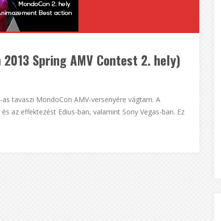
2013 Spring AMV Contest 2. hely)
13-as tavaszi MondoCon AMV-versenyére vágtam. A
és az effektezést Edius-ban, valamint Sony Vegas-ban. Ez