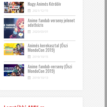
Nagy Animés Kérdőív
2021/12/15
Anime fandub verseny jelenet
adatbázis
2020/03/01
Animés kerekasztal (Őszi
MondoCon 2019)
2019/10/15
Anime fandub-verseny (Őszi
MondoCon 2019)
2019/10/13