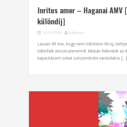
Inritus amor – Haganai AMV
különdíj]
2013/10/05
Fullmoon
Lassan fél éve, hogy nem töltöttem fel új, befej
túlterhelt vincseszteremről. Miután fellendült az
kapacitásom sokat szöszmötölni varázslatos […]