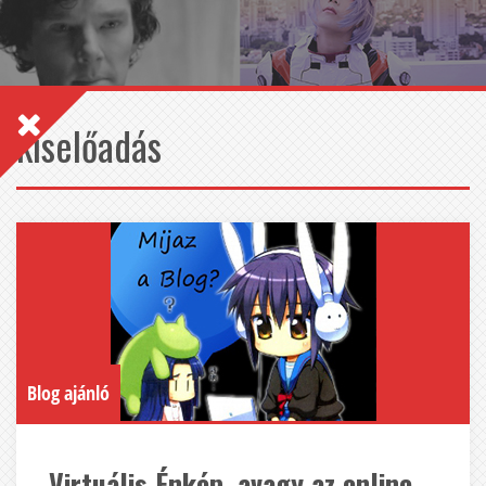
kiselőadás
Blog ajánló
Virtuális Énkép, avagy az online