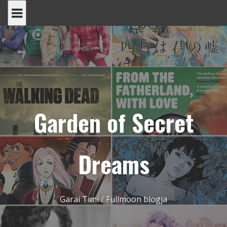
Skip
to
content
Garden of Secret
Dreams
Garai Timi / Fullmoon blogja