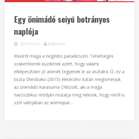
Egy önimádó seiyū botrányos
naplója
2017/01/22
Fullmoon
Kívülről maga a negédes paradicsom. Tehetséges
szakemberek küzdenek azért, hogy valami
elképesztően jó animét tegyenek le az asztalra. Ó, ez a
tiszta Shirobako (2015) életérzés! Aztán megismerjük
az önimádó Karasuma Chitosét, aki a maga
narcisztikus módján mutatja meg nekünk, hogy miről is
szól valójában az animeipar…