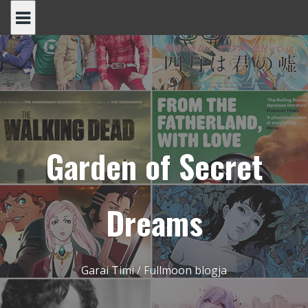
Skip
to
content
Garden of Secret
Dreams
Garai Timi / Fullmoon blogja