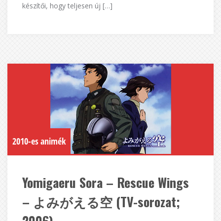
készítői, hogy teljesen új […]
2010-es animék
Yomigaeru Sora – Rescue Wings
– よみがえる空 (TV-sorozat;
2006)