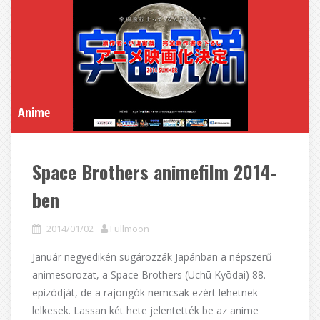
Anime
Space Brothers animefilm 2014-
ben
2014/01/02
Fullmoon
Január negyedikén sugározzák Japánban a népszerű
animesorozat, a Space Brothers (Uchū Kyōdai) 88.
epizódját, de a rajongók nemcsak ezért lehetnek
lelkesek. Lassan két hete jelentették be az anime