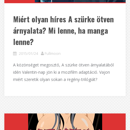
Miért olyan híres A szürke ötven
árnyalata? Mi lenne, ha manga
lenne?
2015/01/24
Fullmoon
A közönséget megosztó, A szürke ötven árnyalatából
idén Valentin-nap jön ki a mozifilm adaptáció. Vajon
miért szeretik olyan sokan a regény-trilógiát?