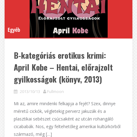
Egyéb
B-kategóriás erotikus krimi:
April Kobe – Hentai, előrajzolt
gyilkosságok (könyv, 2013)
2013/10/13
Fullmoon
Mi az, amire mindenki felkapja a fejét? Szex, dinnye
méretű cickók, végletekig perverz jakuzák és a
plasztikai sebészet csúcsaként az utcán rohangáló
cicababák. Nos, egy feltehetőleg amerikai kultúrkörből
származó, még […]