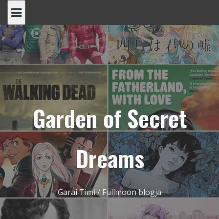
Skip
to
content
Garden of Secret
Dreams
Garai Timi / Fullmoon blogja