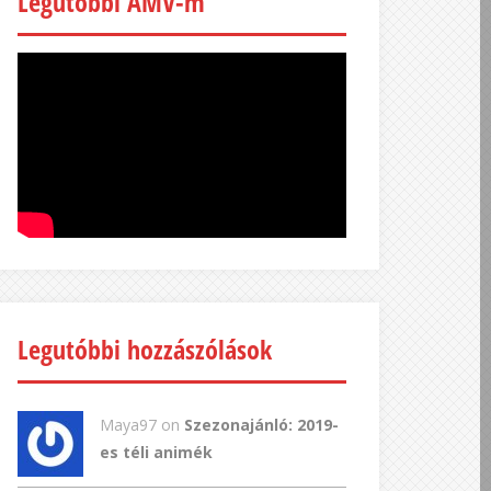
Legutóbbi AMV-m
Legutóbbi hozzászólások
Maya97 on
Szezonajánló: 2019-
es téli animék