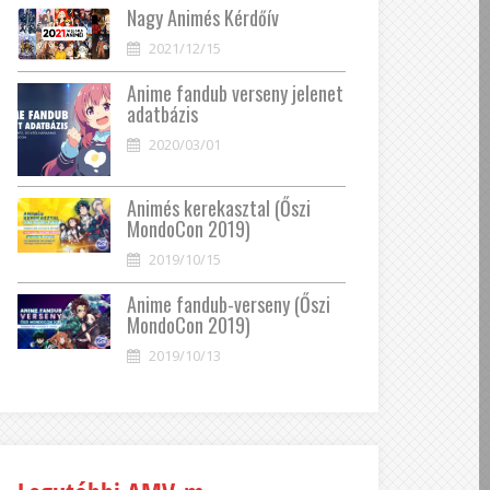
Nagy Animés Kérdőív
2021/12/15
Anime fandub verseny jelenet
adatbázis
2020/03/01
Animés kerekasztal (Őszi
MondoCon 2019)
2019/10/15
Anime fandub-verseny (Őszi
MondoCon 2019)
2019/10/13