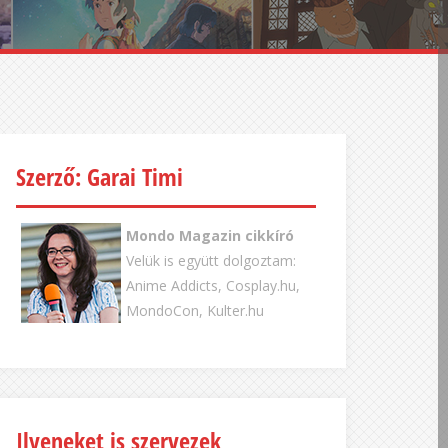
Szerző: Garai Timi
Mondo Magazin cikkíró
Velük is együtt dolgoztam:
Anime Addicts, Cosplay.hu,
MondoCon, Kulter.hu
Ilyeneket is szervezek