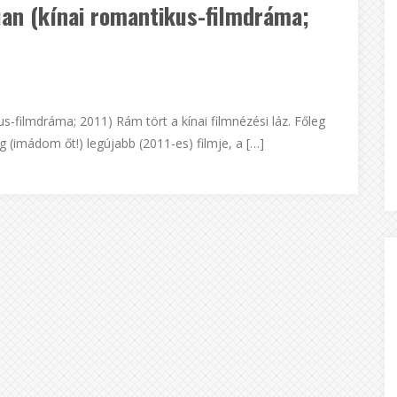
huan (kínai romantikus-filmdráma;
s-filmdráma; 2011) Rám tört a kínai filmnézési láz. Főleg
 (imádom őt!) legújabb (2011-es) filmje, a […]