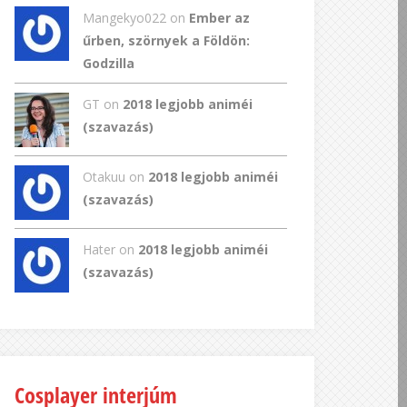
Mangekyo022
on
Ember az
űrben, szörnyek a Földön:
Godzilla
GT
on
2018 legjobb animéi
(szavazás)
Otakuu on
2018 legjobb animéi
(szavazás)
Hater on
2018 legjobb animéi
(szavazás)
Cosplayer interjúm