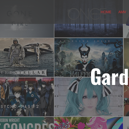
Skip
to
HOME
AMV
content
Gard