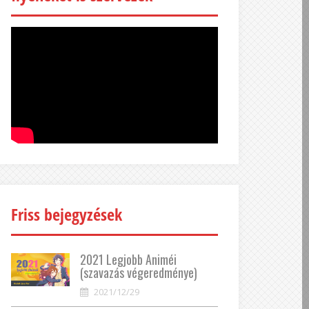
Friss bejegyzések
2021 Legjobb Animéi
(szavazás végeredménye)
2021/12/29