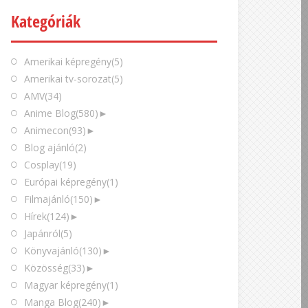
Kategóriák
Amerikai képregény
(5)
Amerikai tv-sorozat
(5)
AMV
(34)
Anime Blog
(580)
►
Animecon
(93)
►
Blog ajánló
(2)
Cosplay
(19)
Európai képregény
(1)
Filmajánló
(150)
►
Hírek
(124)
►
Japánról
(5)
Könyvajánló
(130)
►
Közösség
(33)
►
Magyar képregény
(1)
Manga Blog
(240)
►