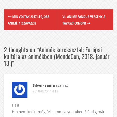
MIK VOLTAK 2017 LEGJOBB
VI. ANIME FANDUB VERSENY A
ANIMÉI? (SZAVAZZ!)
TAVASZI CONON!
2 thoughts on “
Animés kerekasztal: Európai
kultúra az animékben (MondoCon, 2018. január
13.)
”
Silver-sama
szerint:
2018/02/04 14:13
Hali!
H-h nem került még fel semmi a youtubera? Pedig már