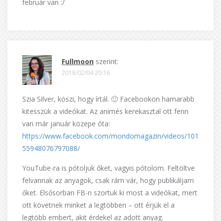
február van :/
Fullmoon
szerint:
2018/02/04 20:16
Szia Silver, köszi, hogy írtál. 🙂 Facebookon hamarabb
kitesszük a videókat. Az animés kerekasztal ott fenn
van már január közepe óta:
https://www.facebook.com/mondomagazin/videos/101
55948076797088/
YouTube-ra is pótoljuk őket, vagyis pótolom. Feltöltve
felvannak az anyagok, csak rám vár, hogy publikáljam
őket. Elsősorban FB-n szortuk ki most a videókat, mert
ott követnek minket a legtöbben – ott érjük el a
legtöbb embert, akit érdekel az adott anyag.