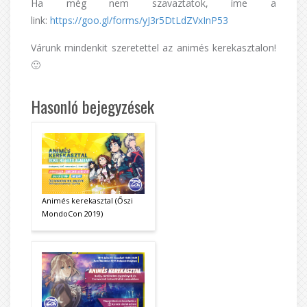
Ha még nem szavaztatok, íme a
link:
https://goo.gl/forms/yJ3r5DtLdZVxInP53
Várunk mindenkit szeretettel az animés kerekasztalon!
🙂
Hasonló bejegyzések
Animés kerekasztal (Őszi
MondoCon 2019)