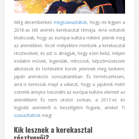
Még decemberben
megszavaztátok
, hogy mi legyen a
2018-as téli animés kerekasztal témája. Arra voltatok
kíváncsiak, hogy az európai kultúra miként jelenik meg
az animékben. Kicsit mélyebbre mentünk a kerekasztal
résztevőivel, és azt is átrágjuk, hogy ezen belül, milyen
irodalmi művek, legendák, mítoszok, képzőművészeti
alkotások és történelmi korok jelennek meg kedvenc
japán animációs sorozatainkban. És természetesen,
arra is keressük majd a választ, hogy a japánok miért
szeretik annyira használni az európai kultúra elemeit az
animékben! És nem utolsó sorban, a 2017-es év
legjobb animéiről is beszélgetni fogunk, amiket Ti
szavazhattok
meg!
Kik lesznek a kerekasztal
résztvevői?