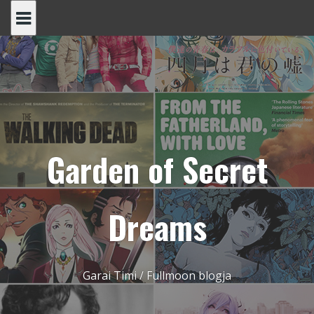
Skip
to
content
Garden of Secret
Dreams
Garai Timi / Fullmoon blogja