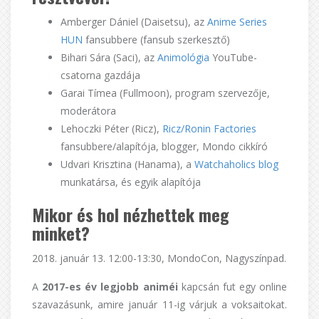
Amberger Dániel (Daisetsu), az
Anime Series
HUN
fansubbere (fansub szerkesztő)
Bihari Sára (Saci), az
Animológia
YouTube-
csatorna gazdája
Garai Tímea (Fullmoon), program szervezője,
moderátora
Lehoczki Péter (Ricz),
Ricz/Ronin Factories
fansubbere/alapítója, blogger, Mondo cikkíró
Udvari Krisztina (Hanama), a
Watchaholics blog
munkatársa, és egyik alapítója
Mikor és hol nézhettek meg
minket?
2018. január 13. 12:00-13:30, MondoCon, Nagyszínpad.
A
2017-es év legjobb animéi
kapcsán fut egy online
szavazásunk, amire január 11-ig várjuk a voksaitokat.