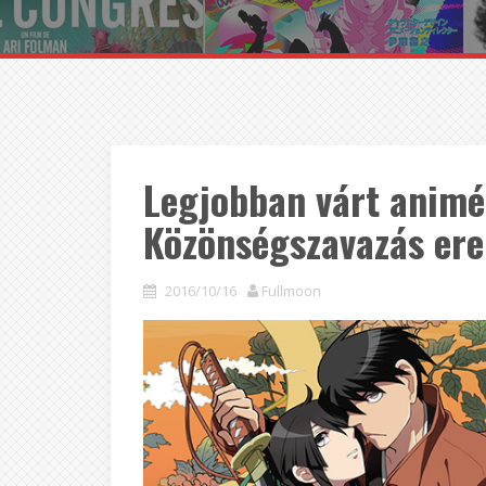
Legjobban várt animé
Közönségszavazás er
2016/10/16
Fullmoon