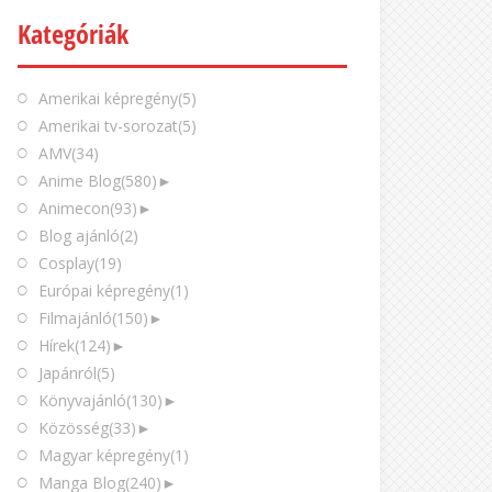
Kategóriák
Amerikai képregény
(5)
Amerikai tv-sorozat
(5)
AMV
(34)
Anime Blog
(580)
►
Animecon
(93)
►
Blog ajánló
(2)
Cosplay
(19)
Európai képregény
(1)
Filmajánló
(150)
►
Hírek
(124)
►
Japánról
(5)
Könyvajánló
(130)
►
Közösség
(33)
►
Magyar képregény
(1)
Manga Blog
(240)
►