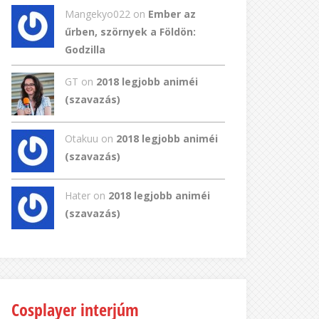
Mangekyo022
on
Ember az
űrben, szörnyek a Földön:
Godzilla
GT
on
2018 legjobb animéi
(szavazás)
Otakuu on
2018 legjobb animéi
(szavazás)
Hater on
2018 legjobb animéi
(szavazás)
Cosplayer interjúm