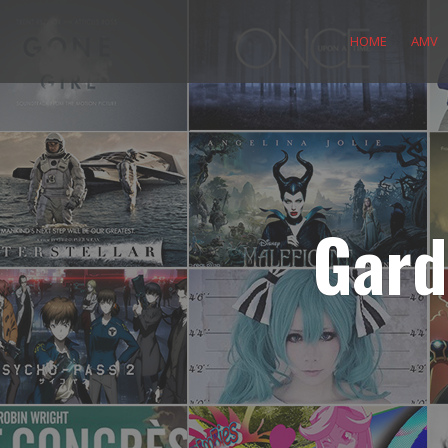
Skip
to
HOME
AMV
content
Gard