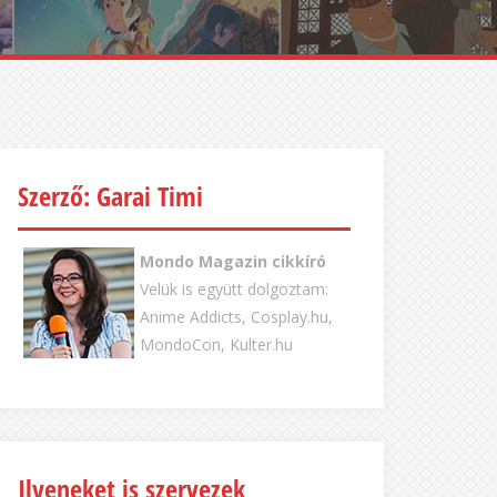
Szerző: Garai Timi
Mondo Magazin cikkíró
Velük is együtt dolgoztam:
Anime Addicts, Cosplay.hu,
MondoCon, Kulter.hu
Ilyeneket is szervezek