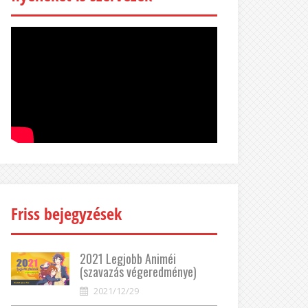
Friss bejegyzések
2021 Legjobb Animéi
(szavazás végeredménye)
2021/12/29