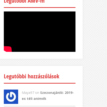
Legutóbbi AMV-m
Legutóbbi hozzászólások
Maya97 on
Szezonajánló: 2019-
es téli animék