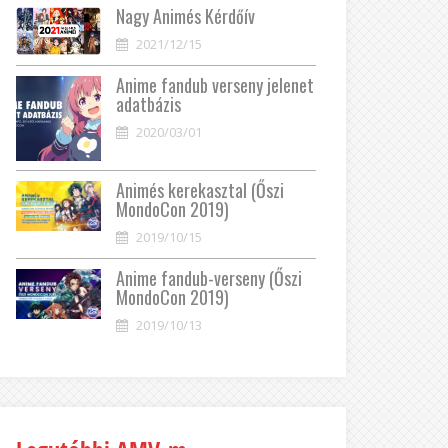
Nagy Animés Kérdőív
2021/12/15
Anime fandub verseny jelenet
adatbázis
2020/03/01
Animés kerekasztal (Őszi
MondoCon 2019)
2019/10/15
Anime fandub-verseny (Őszi
MondoCon 2019)
2019/10/13