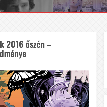
k 2016 őszén –
edménye