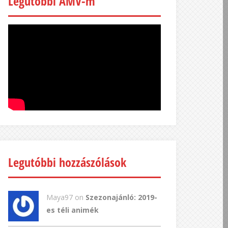
Legutóbbi AMV-m
Legutóbbi hozzászólások
Maya97 on
Szezonajánló: 2019-
es téli animék