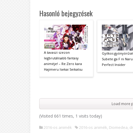
Hasonló bejegyzések
A tavaszi szezon
Gyilkos gyönyörűsé
legbrutálisabb fantasy
Subete ga F ni Naru
animéje! – Re:Zero kara
Perfect Insider
Hajimeru Isekai Seikatsu
Load more p
(Visited 661 times, 1 visits today)
2016-os animék
2016-os animék
,
Diomedea
,
d