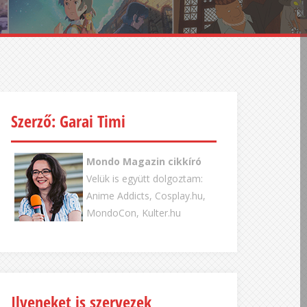
Szerző: Garai Timi
Mondo Magazin cikkíró
Velük is együtt dolgoztam:
Anime Addicts, Cosplay.hu,
MondoCon, Kulter.hu
Ilyeneket is szervezek