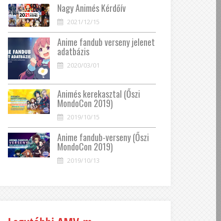
Nagy Animés Kérdőív
2021/12/15
Anime fandub verseny jelenet
adatbázis
2020/03/01
Animés kerekasztal (Őszi
MondoCon 2019)
2019/10/15
Anime fandub-verseny (Őszi
MondoCon 2019)
2019/10/13