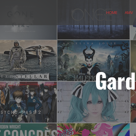
Skip
to
HOME
AMV
content
Gard