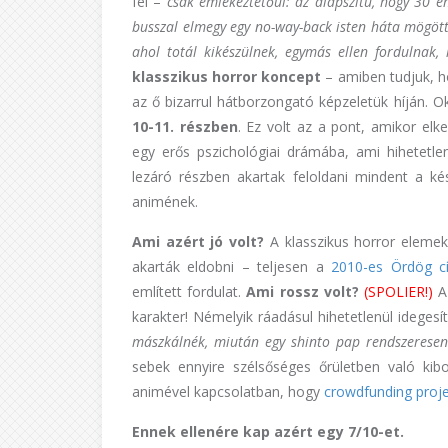
fel –
csak emlékeztetőül: az alapszitu, hogy 30 
busszal elmegy egy no-way-back isten háta mögött
ahol totál kikészülnek, egymás ellen fordulnak,
klasszikus horror koncept
– amiben tudjuk, h
az ő bizarrul hátborzongató képzeletük híján. O
10-11. részben
. Ez volt az a pont, amikor elke
egy erős pszichológiai drámába, ami hihetetlen
lezáró részben akartak feloldani mindent a ké
animének.
Ami azért jó volt?
A klasszikus horror eleme
akarták eldobni – teljesen a
2010-es Ördög cí
említett fordulat.
Ami rossz volt?
(SPOLIER!)
Az
karakter! Némelyik ráadásul hihetetlenül ideges
mászkálnék, miután egy shinto pap rendszeresen 
sebek ennyire szélsőséges őrületben való kib
animével kapcsolatban, hogy
crowdfunding proj
Ennek ellenére kap azért egy 7/10-et.