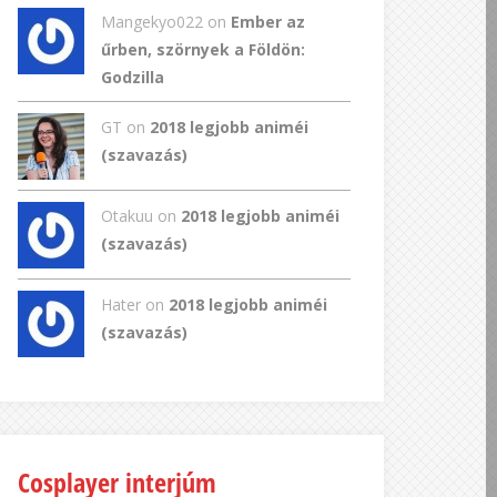
Mangekyo022
on
Ember az
űrben, szörnyek a Földön:
Godzilla
GT
on
2018 legjobb animéi
(szavazás)
Otakuu on
2018 legjobb animéi
(szavazás)
Hater on
2018 legjobb animéi
(szavazás)
Cosplayer interjúm