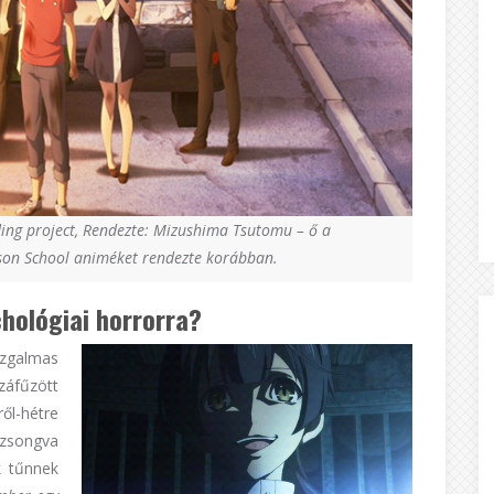
ing project, Rendezte:
Mizushima Tsutomu – ő a
ison School animéket rendezte korábban.
chológiai horrorra?
 izgalmas
záfűzött
l-hétre
ezsongva
k tűnnek