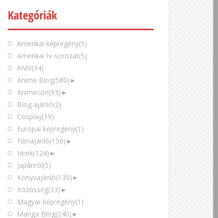
Kategóriák
Amerikai képregény
(5)
Amerikai tv-sorozat
(5)
AMV
(34)
Anime Blog
(580)
►
Animecon
(93)
►
Blog ajánló
(2)
Cosplay
(19)
Európai képregény
(1)
Filmajánló
(150)
►
Hírek
(124)
►
Japánról
(5)
Könyvajánló
(130)
►
Közösség
(33)
►
Magyar képregény
(1)
Manga Blog
(240)
►