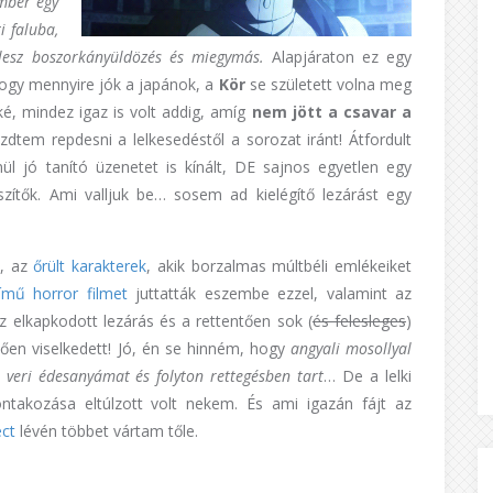
ember egy
i faluba,
 lesz boszorkányüldözés és miegymás.
Alapjáraton ez egy
ogy mennyire jók a japánok, a
Kör
se született volna meg
ké, mindez igaz is volt addig, amíg
nem jött a csavar a
zdtem repdesni a lelkesedéstől a sorozat iránt! Átfordult
ül jó tanító üzenetet is kínált, DE sajnos egyetlen egy
szítők. Ami valljuk be… sosem ad kielégítő lezárást egy
k, az
őrült karakterek
, akik borzalmas múltbéli emlékeiket
mű horror filmet
juttatták eszembe ezzel, valamint az
 elkapkodott lezárás és a rettentően sok (
és felesleges
)
ítően viselkedett! Jó, én se hinném, hogy
angyali mosollyal
veri édesanyámat és folyton rettegésben tart
… De a lelki
ontakozása eltúlzott volt nekem. És ami igazán fájt az
ect
lévén többet vártam tőle.