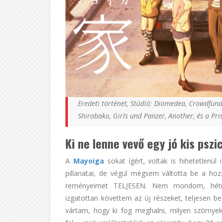
Eredeti történet, Stúdió: Diomedea, Crowdfund
Shirobako, Girls und Panzer, Another, és a Pr
Ki ne lenne vevő egy jó kis pszi
A
Mayoiga
sokat ígért, voltak is hihetetlenül
pillanatai, de végül mégsem váltotta be a hoz
reményeimet TELJESEN. Nem mondom, hétrő
izgatottan követtem az új részeket, teljesen b
vártam, hogy ki fog meghalni, milyen szörnye