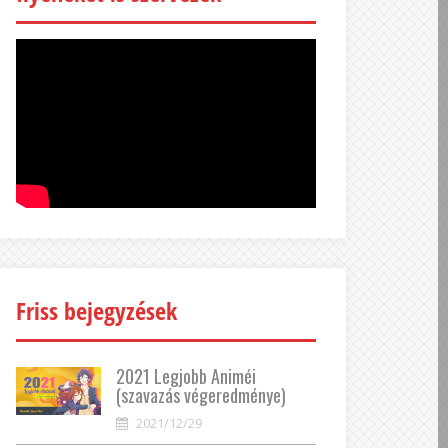
Friss bejegyzések
2021 Legjobb Animéi
(szavazás végeredménye)
2021/12/29