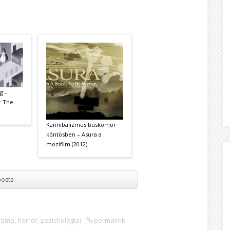
g –
: The
Kannibalizmus búskomor
köntösben – Asura a
mozifilm (2012)
osts
ráma
,
horror
,
pszichológiai
permalink