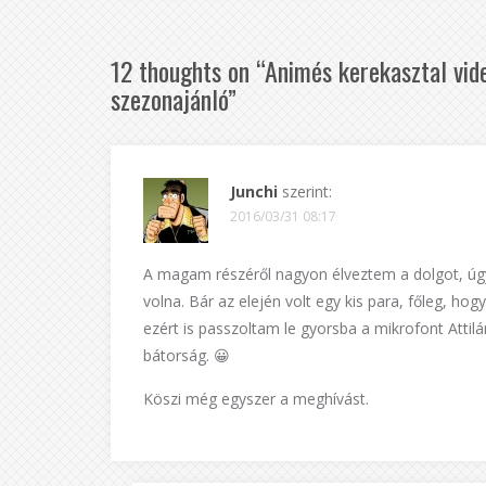
12 thoughts on “
Animés kerekasztal vide
szezonajánló
”
Junchi
szerint:
2016/03/31 08:17
A magam részéről nagyon élveztem a dolgot, úgy 
volna. Bár az elején volt egy kis para, főleg, h
ezért is passzoltam le gyorsba a mikrofont Attilá
bátorság. 😀
Köszi még egyszer a meghívást.