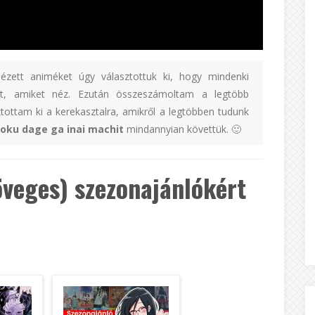
sézett animéket úgy választottuk ki, hogy mindenki
t, amiket néz. Ezután összeszámoltam a legtöbb
tottam ki a kerekasztalra, amikről a legtöbben tudunk
oku dage ga inai machit
mindannyian követtük. 🙂
öveges) szezonajánlókért