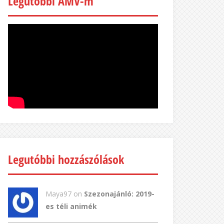
Legutóbbi AMV-m
Legutóbbi hozzászólások
Maya97 on
Szezonajánló: 2019-
es téli animék