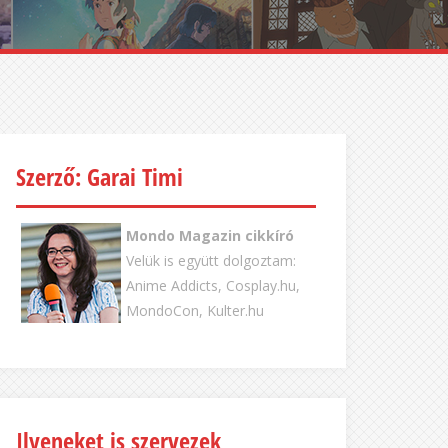
Szerző: Garai Timi
Mondo Magazin cikkíró
Velük is együtt dolgoztam:
Anime Addicts, Cosplay.hu,
MondoCon, Kulter.hu
Ilyeneket is szervezek