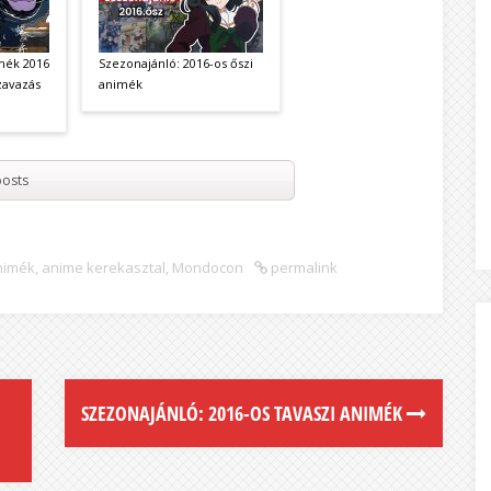
mék 2016
Szezonajánló: 2016-os őszi
zavazás
animék
osts
nimék
,
anime kerekasztal
,
Mondocon
permalink
SZEZONAJÁNLÓ: 2016-OS TAVASZI ANIMÉK