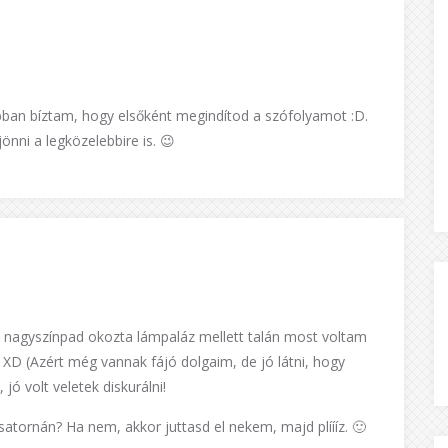
abban bíztam, hogy elsőként megindítod a szófolyamot :D.
jönni a legközelebbire is. 😉
 nagyszínpad okozta lámpaláz mellett talán most voltam
 XD (Azért még vannak fájó dolgaim, de jó látni, hogy
ó volt veletek diskurálni!
csatornán? Ha nem, akkor juttasd el nekem, majd plíííz. 🙂