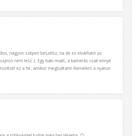
npadon, nagyon szépen beszélsz, na de ez elvárható az
sajnos nem lesz :(. Egy baki miatt, a kamerás csak ennyit
omorított ez a hír, amikor megtudtam! Remélem a nyáron
em a többséggel tudok még beszélgetni. 🙂