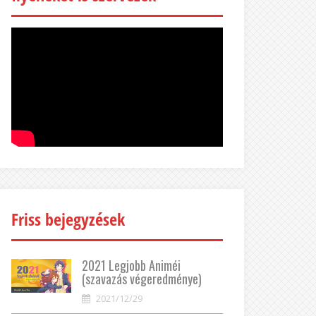
Friss bejegyzések
2021 Legjobb Animéi
(szavazás végeredménye)
2021/12/29