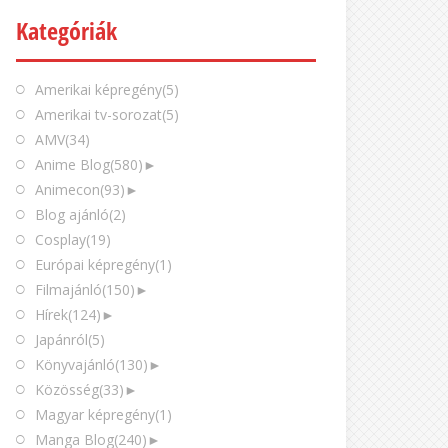
Kategóriák
Amerikai képregény
(5)
Amerikai tv-sorozat
(5)
AMV
(34)
Anime Blog
(580)
►
Animecon
(93)
►
Blog ajánló
(2)
Cosplay
(19)
Európai képregény
(1)
Filmajánló
(150)
►
Hírek
(124)
►
Japánról
(5)
Könyvajánló
(130)
►
Közösség
(33)
►
Magyar képregény
(1)
Manga Blog
(240)
►