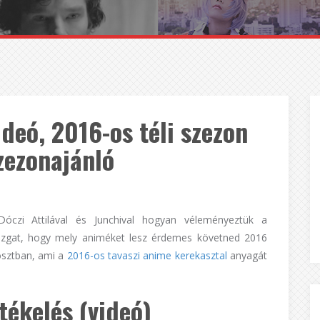
deó, 2016-os téli szezon
szezonajánló
 Dóczi Attilával és Junchival hogyan véleményeztük a
 izgat, hogy mely animéket lesz érdemes követned 2016
osztban, ami a
2016-os tavaszi anime kerekasztal
anyagát
tékelés (videó)