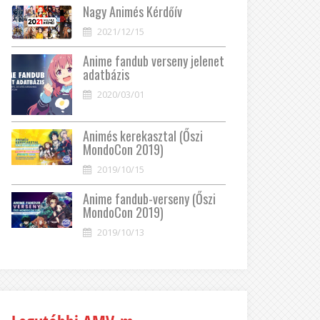
Nagy Animés Kérdőív
2021/12/15
Anime fandub verseny jelenet
adatbázis
2020/03/01
Animés kerekasztal (Őszi
MondoCon 2019)
2019/10/15
Anime fandub-verseny (Őszi
MondoCon 2019)
2019/10/13