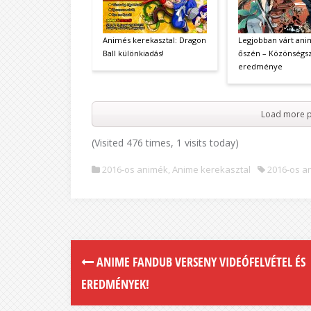
Animés kerekasztal: Dragon
Legjobban várt ani
Ball különkiadás!
őszén – Közönségs
eredménye
Load more p
(Visited 476 times, 1 visits today)
2016-os animék
,
Anime kerekasztal
2016-os a
ANIME FANDUB VERSENY VIDEÓFELVÉTEL ÉS
EREDMÉNYEK!