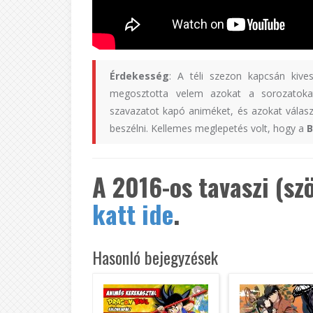
Érdekesség
: A téli szezon kapcsán kive
megosztotta velem azokat a sorozatoka
szavazatot kapó animéket, és azokat válasz
beszélni. Kellemes meglepetés volt, hogy a
B
A 2016-os tavaszi (sz
katt ide
.
Hasonló bejegyzések