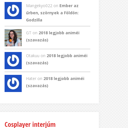
Mangekyo022
on
Ember az
űrben, szörnyek a Földön:
Godzilla
GT
on
2018 legjobb animéi
(szavazás)
Otakuu on
2018 legjobb animéi
(szavazás)
Hater on
2018 legjobb animéi
(szavazás)
Cosplayer interjúm