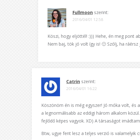
Fullmoon
szerint:
2016/04/01 12:58
Köszi, hogy eljöttél! :))) Hehe, én meg pont 
Nem baj, tök jó volt így is! 🙂 Szólj, ha ráérsz 
Catrin
szerint:
2016/04/01 16:22
Köszönöm én is még egyszer! Jó móka volt, és a
a legnormálisabb az eddigi három alkalom közül.
fejlődő képes vagyok. XD) A társaságot imádtam, j
Btw, ugye fent lesz a teljes verzió is valamelyik 