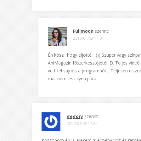
Fullmoon
szerint:
2016/04/03 14:01
Én köszi, hogy eljöttél! :))) Szuper vagy szí
AniMagazin főszerkesztőjétől :D. Teljes videó 
vett fel sajnos a programból… Teljesen elsz
már nem lesz ilyen para.
gegory
szerint:
2016/04/03 17:22
Köszönöm én is. Nekem is élmény volt és remél