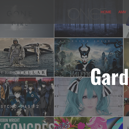
Skip
to
HOME
AMV
content
Gard