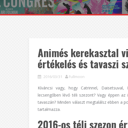
Animés kerekasztal vi
értékelés és tavaszi 
2016/03/31
Fullmoon
Kíváncsi vagy, hogy Catrinnel, Daisetsuval,
lecsengőben lévő téli szezont? Vagy éppen az
tavaszán? Minden választ megtalálsz ebben a p
tartalmazza.
2016-os téli szezon ér