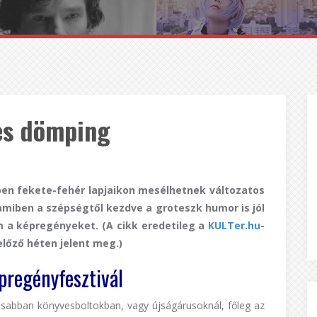
es dömping
pen fekete-fehér lapjaikon mesélhetnek változatos
 amiben a szépségtől kezdve a groteszk humor is jól
 a képregényeket. (A cikk eredetileg a
KULTer.hu
-
lőző héten jelent meg.)
pregényfesztivál
sabban könyvesboltokban, vagy újságárusoknál, főleg az