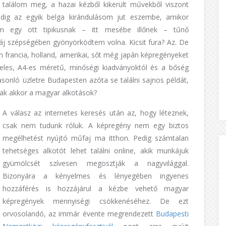
 találom meg, a hazai kézből kikerült művekből viszont
indig az egyik belga kirándulásom jut eszembe, amikor
em egy ott tipikusnak – itt mesébe illőnek – tűnő
áj szépségében gyönyörködtem volna. Kicsit fura? Az. De
 francia, holland, amerikai, sőt még japán képregényeket
deles, A4-es méretű, minőségi kiadványoktól és a bőség
onló üzletre Budapesten azóta se találni sajnos példát,
nak akkor a magyar alkotások?
A válasz az internetes keresés után az, hogy léteznek,
csak nem tudunk róluk. A képregény nem egy biztos
megélhetést nyújtó műfaj ma itthon. Pedig számtalan
tehetséges alkotót lehet találni online, akik munkájuk
gyümölcsét szívesen megosztják a nagyvilággal.
Bizonyára a kényelmes és lényegében ingyenes
hozzáférés is hozzájárul a kézbe vehető magyar
képregények mennyiségi csökkenéséhez. De ezt
orvosolandó, az immár évente megrendezett
Budapesti