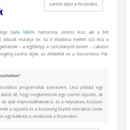
szintén eljön a fesztiválra.
k
ndége
Galla Miklós
humorista, zenész lesz, aki a brit
t stílusát mutatja be. Az ő előadása mellett szó lesz a
gathatunk – a legfőképp a Lencsilányról ismert – Lakatos
regény-szcéna díjait, az Alfabétát és a Korcsmáros Pál-
esztiválon?
pcsolatos programokat szervezem. Lesz például egy
 abból áll, hogy megkerestünk egy csomó rajzolót, ők
de akár improvizálhatnak is, és a helyszínen, közösen
rmék a rajzolók és a közönség közötti interakció során
n egy kiállítást is rendezünk a fesztiválon.