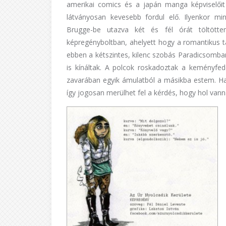
amerikai comics és a japán manga képviselőit
látványosan kevesebb fordul elő. Ilyenkor m
Brugge-be utazva két és fél órát töltött
képregényboltban, ahelyett hogy a romantikus t
ebben a kétszintes, kilenc szobás Paradicsomban
is kínáltak. A polcok roskadoztak a keményfe
zavarában egyik ámulatból a másikba estem. Has
így jogosan merülhet fel a kérdés, hogy hol van