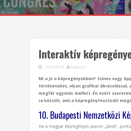
Interaktív képregény
2014/06/30
Fullmoon
Mi a jó a képregényekben? Színes vagy ép
történeteket, olyan grafikai ábrázolással,
megfér egymás mellett. Én ezért szeretem
ra készült, ami a képregényfesztivált mege
10. Budapesti Nemzetközi Ké
Ha a magyar képregényes piacon „járok”, ponto