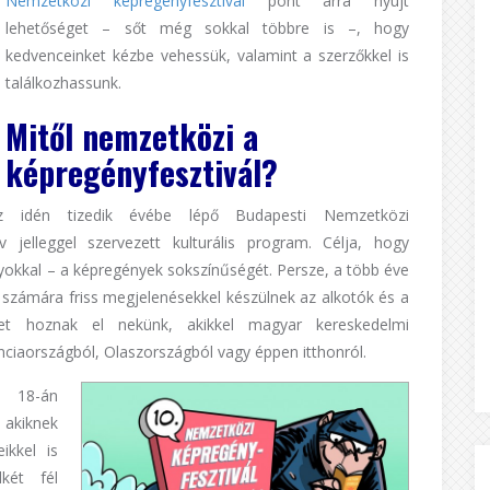
Nemzetközi képregényfesztivál
pont arra nyújt
lehetőséget – sőt még sokkal többre is –, hogy
kedvenceinket kézbe vehessük, valamint a szerzőkkel is
találkozhassunk.
Mitől nemzetközi a
képregényfesztivál?
Az idén tizedik évébe lépő Budapesti Nemzetközi
v jelleggel szervezett kulturális program. Célja, hogy
yokkal – a képregények sokszínűségét. Persze, a több éve
 számára friss megjelenésekkel készülnek az alkotók és a
ket hoznak el nekünk, akikkel magyar kereskedelmi
ciaországból, Olaszországból vagy éppen itthonról.
s 18-án
 akiknek
ikkel is
két fél