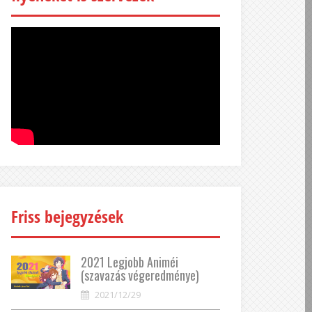
Friss bejegyzések
2021 Legjobb Animéi
(szavazás végeredménye)
2021/12/29