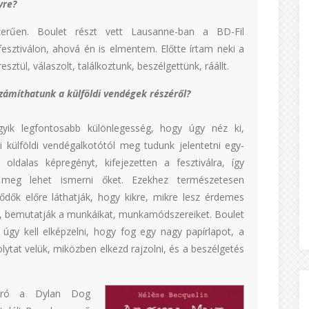
yre?
zerűen. Boulet részt vett Lausanne-ban a BD-Fil
esztiválon, ahová én is elmentem. Előtte írtam neki a
esztül, válaszolt, találkoztunk, beszélgettünk, ráállt.
zámíthatunk a külföldi vendégek részéről?
gyik legfontosabb különlegesség, hogy úgy néz ki,
 külföldi vendégalkotótól meg tudunk jelentetni egy-
oldalas képregényt, kifejezetten a fesztiválra, így
 meg lehet ismerni őket. Ezekhez természetesen
lődők előre láthatják, hogy kikre, mikre lesz érdemes
is, bemutatják a munkáikat, munkamódszereiket. Boulet
t úgy kell elképzelni, hogy fog egy nagy papírlapot, a
ytat velük, miközben elkezd rajzolni, és a beszélgetés
yvíró a Dylan Dog