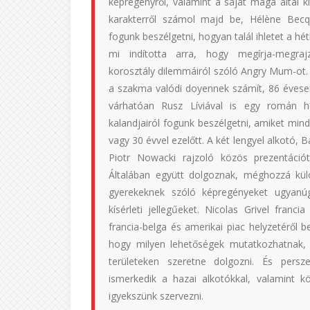
képregényről, valamint a saját maga által k
karakterről számol majd be, Hélène Becqu
fogunk beszélgetni, hogyan talál ihletet a hé
mi indította arra, hogy megírja-megra
korosztály dilemmáiról szóló Angry Mum-ot
a szakma valódi doyennek számít, 86 évesen
várhatóan Rusz Líviával is egy román 
kalandjairól fogunk beszélgetni, amiket min
vagy 30 évvel ezelőtt. A két lengyel alkotó, B
Piotr Nowacki rajzoló közös prezentáció
Általában együtt dolgoznak, méghozzá kül
gyerekeknek szóló képregényeket ugyanúg
kísérleti jellegűeket. Nicolas Grivel franc
francia-belga és amerikai piac helyzetéről b
hogy milyen lehetőségek mutatkozhatnak,
területeken szeretne dolgozni. És persz
ismerkedik a hazai alkotókkal, valamint kö
igyekszünk szervezni.