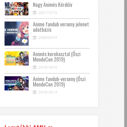
Nagy Animés Kérdőív
2021/12/15
Anime fandub verseny jelenet
adatbázis
2020/03/01
Animés kerekasztal (Őszi
MondoCon 2019)
2019/10/15
Anime fandub-verseny (Őszi
MondoCon 2019)
2019/10/13