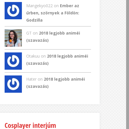
Mangekyo022
on
Ember az
űrben, szörnyek a Földön:
Godzilla
GT
on
2018 legjobb animéi
(szavazás)
Otakuu on
2018 legjobb animéi
(szavazás)
Hater on
2018 legjobb animéi
(szavazás)
Cosplayer interjúm