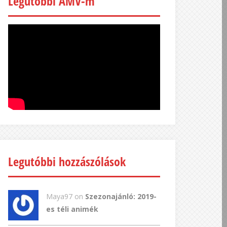
Legutóbbi AMV-m
Legutóbbi hozzászólások
Maya97 on
Szezonajánló: 2019-
es téli animék