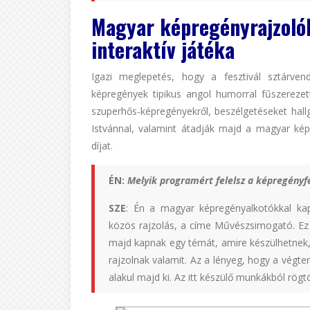
Magyar képregényrajzoló
interaktív játéka
Igazi meglepetés, hogy a fesztivál sztárve
képregények tipikus angol humorral fűszerezet
szuperhős-képregényekről, beszélgetéseket hall
Istvánnal, valamint átadják majd a magyar kép
díjat.
ÉN:
Melyik programért felelsz a képregényf
SZE
: Én a magyar képregényalkotókkal ka
közös rajzolás, a címe Művészsimogató. Ez
majd kapnak egy témát, amire készülhetnek, 
rajzolnak valamit. Az a lényeg, hogy a végte
alakul majd ki. Az itt készülő munkákból rögtö