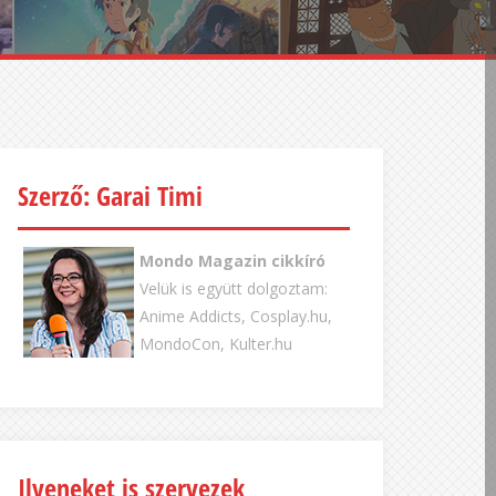
Szerző: Garai Timi
Mondo Magazin cikkíró
Velük is együtt dolgoztam:
Anime Addicts, Cosplay.hu,
MondoCon, Kulter.hu
Ilyeneket is szervezek