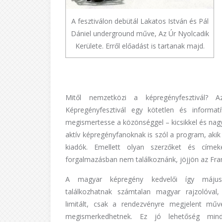
A fesztiválon debütál Lakatos István és Pál
Dániel underground műve, Az Úr Nyolcadik
Kerülete. Erről előadást is tartanak majd.
Mitől nemzetközi a képregényfesztivál? 
Képregényfesztivál egy kötetlen és informatí
megismertesse a közönséggel – kicsikkel és nag
aktív képregényfanoknak is szól a program, akik
kiadók. Emellett olyan szerzőket és címe
forgalmazásban nem találkoznánk, jöjjön az Fran
A magyar képregény kedvelői így máju
találkozhatnak számtalan magyar rajzolóval,
limitált, csak a rendezvényre megjelent műve
megismerkedhetnek. Ez jó lehetőség mind