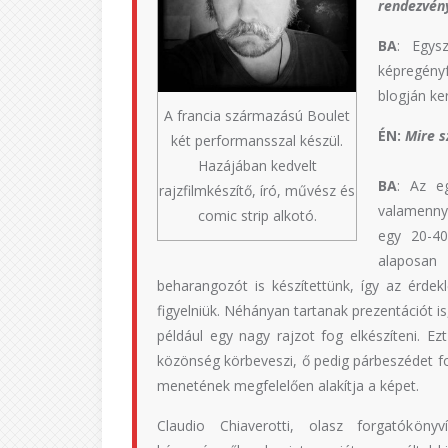
rendezvén
BA
: Egys
képregényf
blogján ker
A francia származású Boulet
ÉN:
Mire s
két performansszal készül.
Hazájában kedvelt
BA
: Az e
rajzfilmkészítő, író, művész és
valamennyi
comic strip alkotó.
egy 20-40 
alaposan
beharangozót is készítettünk, így az érdek
figyelniük. Néhányan tartanak prezentációt 
például egy nagy rajzot fog elkészíteni. Ez
közönség körbeveszi, ő pedig párbeszédet fol
menetének megfelelően alakítja a képet.
Claudio Chiaverotti, olasz forgatókön