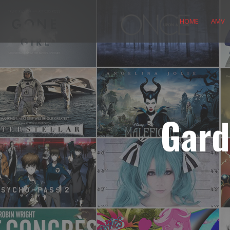
Skip
to
HOME
AMV
content
Gard