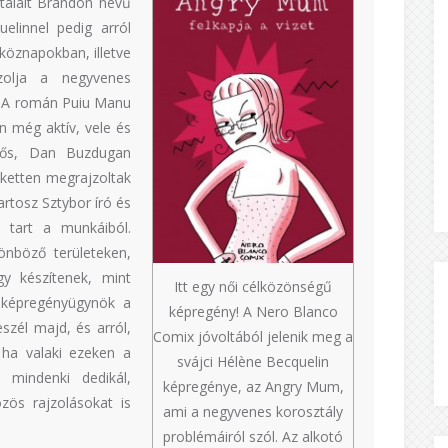
italált Brandon nevű
elinnel pedig arról
tköznapokban, illetve
jzolja a negyvenes
. A román Puiu Manu
 még aktív, vele és
hős, Dan Buzdugan
dketten megrajzoltak
artosz Sztybor író és
t tart a munkáiból.
önböző területeken,
y készítenek, mint
Itt egy női célközönségű
ia képregényügynök a
képregény! A Nero Blanco
eszél majd, és arról,
Comix jóvoltából jelenik meg a
 ha valaki ezeken a
svájci Hélène Becquelin
e mindenki dedikál,
képregénye, az Angry Mum,
zös rajzolásokat is
ami a negyvenes korosztály
problémáiról szól. Az alkotó