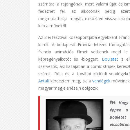
számára: a rajongónak, mert valami újat és ism
fedezhet fel, az alkotónak pedig azér
megmutathatja magát, miközben visszacsatolá
kap a műveiről.
Az idei fesztivál középpontjába egyébként Franc
került. A budapesti Francia Intézet támogatás
francia animációs filmet vetítenek majd l
képregényalkotót és -bloggert,
Bouletet
is el
szervezők, aki hazájában a comic stripek keresz
számít. Róla és a további külföldi vendégek
Antalt
kérdeztem meg, aki a
vendégek
műveinek 
magyar megjelenésein dolgozik.
ÉN:
Hogy 
éppen a 
Bouletet
elcsábí