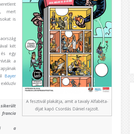
eretlent
t, mert
sokat is
iaország
ával két
e és egy
hívták a
tapjának
ről
Bayer
exkluzív
A fesztivál plakátja, amit a tavaly Alfabéta-
sikerült
díjat kapó Csordás Dániel rajzolt.
francia
tani a