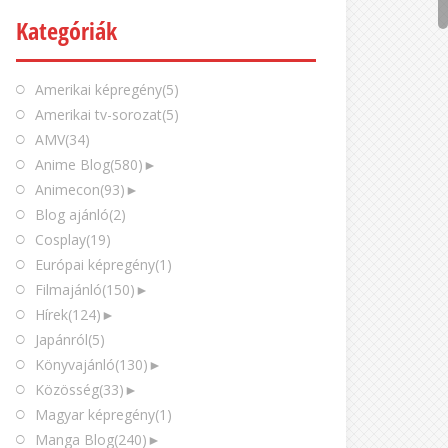
Kategóriák
Amerikai képregény
(5)
Amerikai tv-sorozat
(5)
AMV
(34)
Anime Blog
(580)
►
Animecon
(93)
►
Blog ajánló
(2)
Cosplay
(19)
Európai képregény
(1)
Filmajánló
(150)
►
Hírek
(124)
►
Japánról
(5)
Könyvajánló
(130)
►
Közösség
(33)
►
Magyar képregény
(1)
Manga Blog
(240)
►