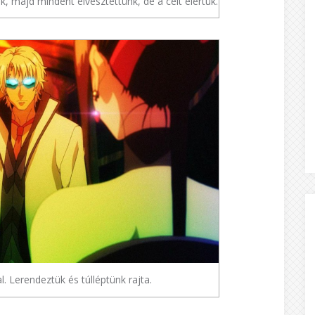
k, majd mindent elvesztettünk, de a célt elértük.
 Lerendeztük és túlléptünk rajta.