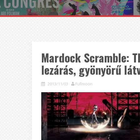
Mardock Scramble: Th
lezárás, gyönyörű lát
2013/11/03
Fullmoon