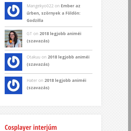
Mangekyo022
on
Ember az
űrben, szörnyek a Földön:
Godzilla
GT
on
2018 legjobb animéi
(szavazás)
Otakuu on
2018 legjobb animéi
(szavazás)
Hater on
2018 legjobb animéi
(szavazás)
Cosplayer interjúm