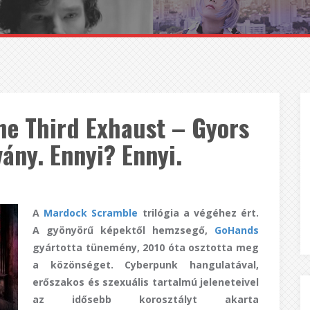
e Third Exhaust – Gyors
vány. Ennyi? Ennyi.
A
Mardock Scramble
trilógia a végéhez ért.
A gyönyörű képektől hemzsegő,
GoHands
gyártotta tünemény, 2010 óta osztotta meg
a közönséget. Cyberpunk hangulatával,
erőszakos és szexuális tartalmú jeleneteivel
az idősebb korosztályt akarta