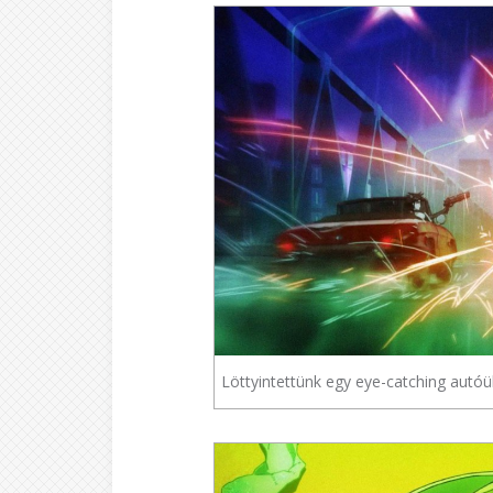
Löttyintettünk egy eye-catching autóü