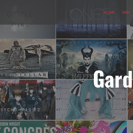
Skip
to
HOME
AMV
content
Gard