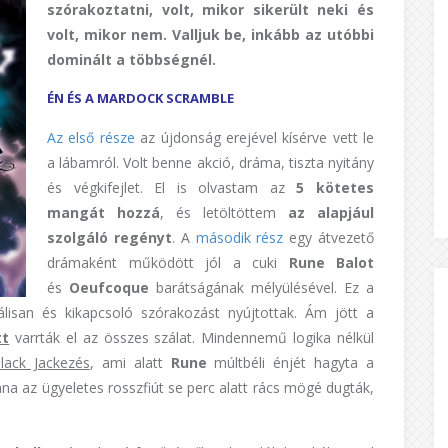
szórakoztatni, volt, mikor sikerült neki és
volt, mikor nem. Valljuk be, inkább az utóbbi
dominált a többségnél.
ÉN ÉS A MARDOCK SCRAMBLE
Az első része
az újdonság erejével kísérve vett le
a lábamról. Volt benne akció, dráma, tiszta nyitány
és végkifejlet. El is olvastam az
5 kötetes
mangát hozzá
, és letöltöttem
az alapjául
szolgáló regényt
. A
második rész
egy átvezető
drámaként működött jól a cuki
Rune Balot
és
Oeufcoque
barátságának mélyülésével. Ez a
uálisan és kikapcsoló szórakozást nyújtottak. Ám jött a
tt
varrták el az összes szálat. Mindennemű logika nélkül
ack Jackezés
, ami alatt
Rune
múltbéli énjét hagyta a
na az ügyeletes rosszfiút se perc alatt rács mögé dugták,