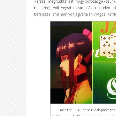
Persze, meg tudtuk azt, hogy sorozatgyilkosunk 
messzire), volt végső leszámollás a hirtelen s
befejezés, ami nem volt egyáltalán világos. Kérd
Körülbelül 40 perc Black Jackezés