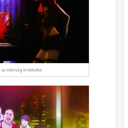
az ellenség emlékeibe.