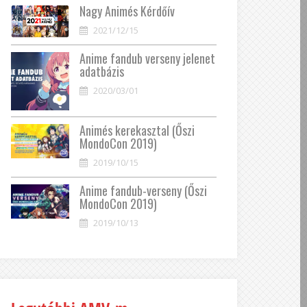
Nagy Animés Kérdőív
2021/12/15
Anime fandub verseny jelenet
adatbázis
2020/03/01
Animés kerekasztal (Őszi
MondoCon 2019)
2019/10/15
Anime fandub-verseny (Őszi
MondoCon 2019)
2019/10/13