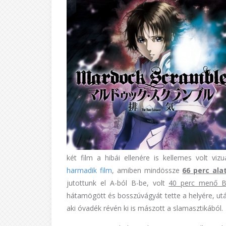
két film a hibái ellenére is kellemes volt viz
harmadik film
, amiben mindössze
66 perc ala
jutottunk el A-ból B-be, volt
40 perc menő Bl
hátamögött és bosszúvágyát tette a helyére, utá
aki óvadék révén ki is mászott a slamasztikából.