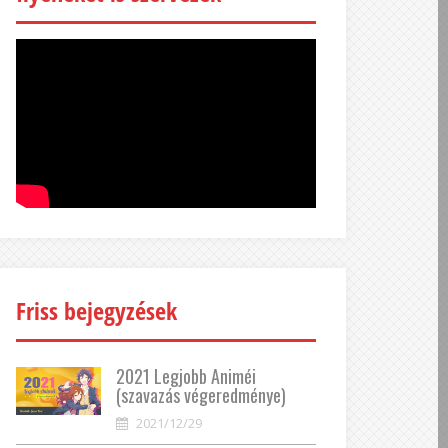
Friss bejegyzések
2021 Legjobb Animéi
(szavazás végeredménye)
2021/12/29