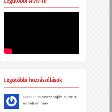
Legutóbbi AMV-m
Legutóbbi hozzászólások
Maya97 on
Szezonajánló: 2019-
es téli animék