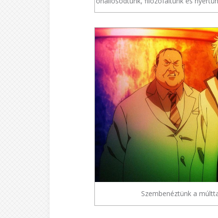
önállósodtunk, filozófáltunk és nyertün
Szembenéztünk a múlttal.