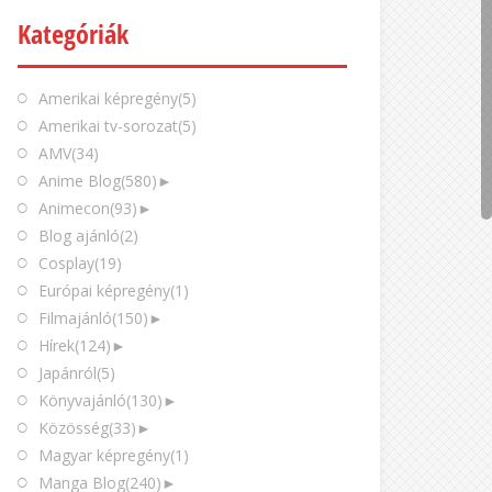
Kategóriák
Amerikai képregény
(5)
Amerikai tv-sorozat
(5)
AMV
(34)
Anime Blog
(580)
►
Animecon
(93)
►
Blog ajánló
(2)
Cosplay
(19)
Európai képregény
(1)
Filmajánló
(150)
►
Hírek
(124)
►
Japánról
(5)
Könyvajánló
(130)
►
Közösség
(33)
►
Magyar képregény
(1)
Manga Blog
(240)
►