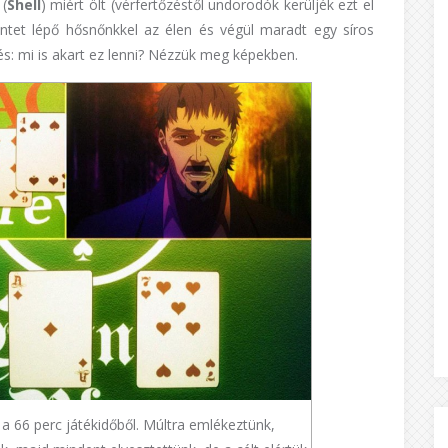
(
Shell
) miért ölt (vérfertőzéstől undorodók kerüljék ezt el
zintet lépő hősnőnkkel az élen és végül maradt egy síros
és: mi is akart ez lenni? Nézzük meg képekben.
 a 66 perc játékidőből. Múltra emlékeztünk,