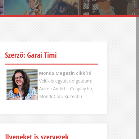
Szerző: Garai Timi
Mondo Magazin cikkíró
Velük is együtt dolgoztam:
Anime Addicts, Cosplay.hu,
MondoCon, Kulter.hu
Ilyeneket is szervezek