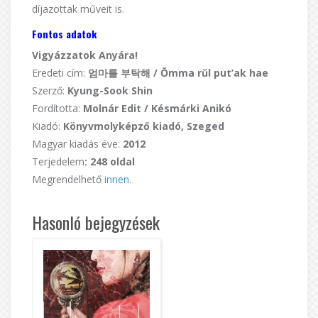
díjazottak műveit is.
Fontos adatok
Vigyázzatok Anyára!
Eredeti cím:
엄마를 부탁해 /
Ŏmma rŭl put’ak hae
Szerző:
Kyung-Sook Shin
Fordította:
Molnár Edit / Késmárki Anikó
Kiadó:
Könyvmolyképző kiadó, Szeged
Magyar kiadás éve:
2012
Terjedelem
: 248 oldal
Megrendelhető
innen
.
Hasonló bejegyzések