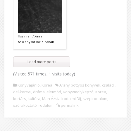
Hszinran / Xinran:
Asszonysorsok Kínában
Load more posts
(Visited 571 times, 1 visits today)
Könyvajánló
,
Korea
Arany pöttyös könyvek
,
családi
,
dél-koreai
,
dráma
,
életmód
,
Könyvmolyképző
,
Korea
,
kortárs
,
kultúra
,
Man Ázsia Irodalmi Díj
,
szépirodalom
,
szórakoztató irodalom
permalink