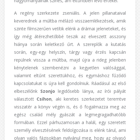
hagyományainak színes, ám eltűnőben lévő értékei.
A regény szerkezete zseniális. A jelen pillanataival
keverednek a múltba mélázó visszaemlékezések, amik
szinte filmszerűen vetítik elénk a drámai jeleneteket, és
így még átérezhetőbbé teszik az elveszett asszony
hiánya során keletkező űrt. A szereplők a kutatás
során, egy-egy helyszín, tárgy vagy érzés kapcsán
repülnek vissza a múltba, majd újra a rideg jelenben
kénytelenek szembenézni a kegyetlen valósággal,
valamint eltűnt szerettükhöz, és egymáshoz fűződő
kapcsolatukat is újra kell gondolniuk. Ráadásul az első
elbeszélőnk
Szonjo
legidősebb lánya, az írói pályát
választott
Csihon
, aki keretes szerkezetet teremtve
visszatér a könyv végén is, és ő fogalmazza meg az
egész család mély gyászát a legmegragadhatóbb
formában. Ezzel párhuzamosan a halál, egy szeretett
személy elvesztésének feldolgozása is elénk tárul, ami
olyan valós fázisokban nyilvánul meg, hogy az olvasó