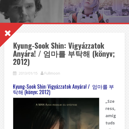
Kyung-Sook Shin: Vigyázzatok
Anyára! / 엄마를 부탁해 (könyv;
2012)
2013/01/15
Fullmoon
Kyung-Sook Shin: Vigyázzatok Anyára! / 엄마를 부
탁해 (könyv; 2012)
„Sze
ress,
amíg
tuds