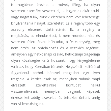
is magáénak érezheti a művet, főleg, ha olyan
szeretett személyt vesztett el, – legyen az akár szülő,
vagy nagyszülő-, akinek életében nem volt lehetősége
kinyilvánítania háláját, szeretetét. Ez a regény több egy
asszony életének történeténél. Ez a regény a
megbánás, az elmulasztott, ki nem mondott hála és
szeretett felett érzett bűntudat, a féltékenység, meg
nem értés, az önfeláldozás és a vezeklés regénye,
amelyben egy hétköznapi család, hétköznapi tragédiája
olyan közelségbe kerül hozzánk, hogy lényegtelenné
válik az, hogy Koreában történik. Helyszíntől, kultúrától
függetlenül bárhol, bárkivel megeshet egy ilyen
tragédia. A kérdés csak az, mennyiben tudunk majd
elveszett szeretteinkre bűntudat nélkül
visszaemlékezni, mennyiben vagyunk képesek
érzéseinket addig szavakba és tettekbe önteni, amíg
van rá lehetőségünk.