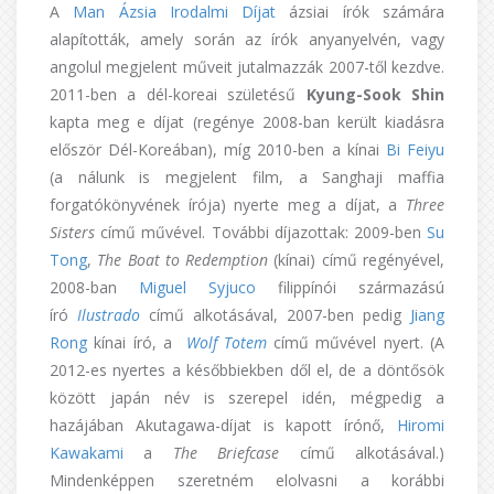
A
Man Ázsia Irodalmi Díjat
ázsiai írók számára
alapították, amely során az írók anyanyelvén, vagy
angolul megjelent műveit jutalmazzák 2007-től kezdve.
2011-ben a dél-koreai születésű
Kyung-Sook Shin
kapta meg e díjat (regénye 2008-ban került kiadásra
először Dél-Koreában), míg 2010-ben a kínai
Bi Feiyu
(a nálunk is megjelent film, a Sanghaji maffia
forgatókönyvének írója) nyerte meg a díjat, a
Three
Sisters
című művével. További díjazottak: 2009-ben
Su
Tong
,
The Boat to Redemption
(kínai) című regényével,
2008-ban
Miguel Syjuco
filippínói származású
író
Ilustrado
című alkotásával, 2007-ben pedig
Jiang
Rong
kínai író, a
Wolf Totem
című művével nyert. (A
2012-es nyertes a későbbiekben dől el, de a döntősök
között japán név is szerepel idén, mégpedig a
hazájában Akutagawa-díjat is kapott írónő,
Hiromi
Kawakami
a
The Briefcase
című alkotásával.)
Mindenképpen szeretném elolvasni a korábbi