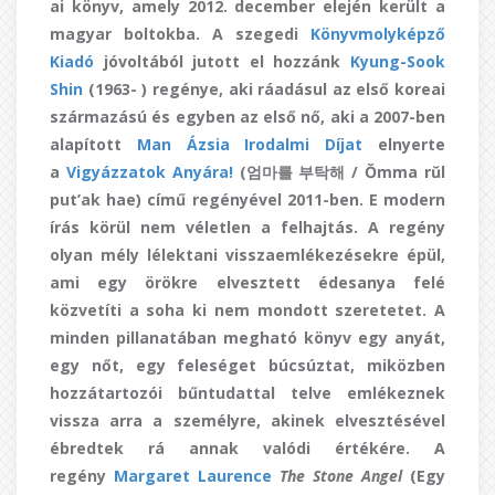
ai könyv, amely 2012. december elején került a
magyar boltokba. A szegedi
Könyvmolyképző
Kiadó
jóvoltából jutott el hozzánk
Kyung-Sook
Shin
(1963- ) regénye, aki ráadásul az első koreai
származású és egyben az első nő, aki a 2007-ben
alapított
Man Ázsia Irodalmi Díjat
elnyerte
a
Vigyázzatok Anyára!
(엄마를 부탁해 / Ŏmma rŭl
put’ak hae) című regényével 2011-ben. E modern
írás körül nem véletlen a felhajtás. A regény
olyan mély lélektani visszaemlékezésekre épül,
ami egy örökre elvesztett édesanya felé
közvetíti a soha ki nem mondott szeretetet. A
minden pillanatában megható könyv egy anyát,
egy nőt, egy feleséget búcsúztat, miközben
hozzátartozói bűntudattal telve emlékeznek
vissza arra a személyre, akinek elvesztésével
ébredtek rá annak valódi értékére. A
regény
Margaret Laurence
The Stone Angel
(Egy