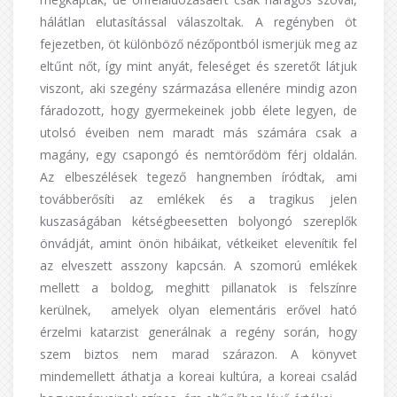
hálátlan elutasítással válaszoltak. A regényben öt
fejezetben, öt különböző nézőpontból ismerjük meg az
eltűnt nőt, így mint anyát, feleséget és szeretőt látjuk
viszont, aki szegény származása ellenére mindig azon
fáradozott, hogy gyermekeinek jobb élete legyen, de
utolsó éveiben nem maradt más számára csak a
magány, egy csapongó és nemtörődöm férj oldalán.
Az elbeszélések tegező hangnemben íródtak, ami
továbberősíti az emlékek és a tragikus jelen
kuszaságában kétségbeesetten bolyongó szereplők
önvádját, amint önön hibáikat, vétkeiket elevenítik fel
az elveszett asszony kapcsán. A szomorú emlékek
mellett a boldog, meghitt pillanatok is felszínre
kerülnek, amelyek olyan elementáris erővel ható
érzelmi katarzist generálnak a regény során, hogy
szem biztos nem marad szárazon. A könyvet
mindemellett áthatja a koreai kultúra, a koreai család