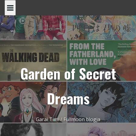
Skip
to
content
Garden of Secret
Dreams
Garai Timi / Fullmoon blogja