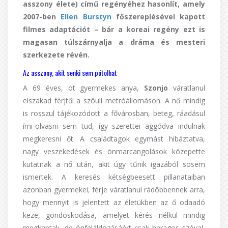
asszony élete) című regényéhez hasonlít, amely
2007-ben
Ellen Burstyn
főszereplésével kapott
filmes adaptációt – bár a koreai regény ezt is
magasan túlszárnyalja a dráma és mesteri
szerkezete révén.
Az asszony, akit senki sem pótolhat
A 69 éves, öt gyermekes anya,
Szonjo
váratlanul
elszakad férjtől a szöuli metróállomáson. A nő mindig
is rosszul tájékozódott a fővárosban, beteg, ráadásul
írni-olvasni sem tud, így szerettei aggódva indulnak
megkeresni őt. A családtagok egymást hibáztatva,
nagy veszekedések és önmarcangolások közepette
kutatnak a nő után, akit úgy tűnik igazából sosem
ismertek. A keresés kétségbeesett pillanataiban
azonban gyermekei, férje váratlanul rádöbbennek arra,
hogy mennyit is jelentett az életükben az ő odaadó
keze, gondoskodása, amelyet kérés nélkül mindig
megkaptak, de önfeláldozásáért csak haragos szóval,