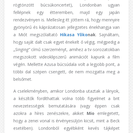
rögtönzött búcsúkoncertet), Londonban ugyan
fellépnek egy étteremben, majd egy japán
rendezvényen is. Mellesleg itt jöttem rá, hogy mennyire
gyönyörű és káprázatosan jellegzetes énekhangja van
a Miót megszólaltató
Hikasa Y
ō
ko
nak
. Sajnáltam,
hogy saját dalt csak egyet énekelt ő végig, mégpedig a
„
Singing”
című szerzeményt, amihez a tv-sorozatokban
megszokott videoklipszerű animációt kapunk a film
végén. Mellette Azusa búcsúdala volt a legjobb pont, a
többi dal szépen csengett, de nem mozgatta meg a
belsőmet.
A cselekményben, amikor Londonba utaztak a lányok,
a készítők fordíthattak volna több figyelmet a brit
nevezetességek bemutatására (vagy éppen csak
azokra a híres zenészekre, akiket
Mio
emlegetett,
hogy a zenei vonal is érvényesüljön kicsit, mint a Beck
esetében). Londonból egyébként kevés tájképet