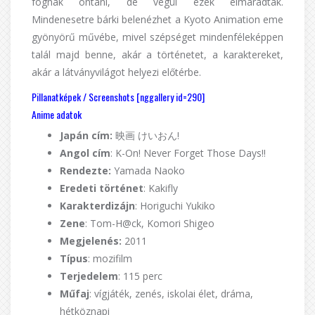
fognak ontani, de végül ezek elmaradtak.
Mindenesetre bárki belenézhet a Kyoto Animation eme
gyönyörű művébe, mivel szépséget mindenféleképpen
talál majd benne, akár a történetet, a karaktereket,
akár a látványvilágot helyezi előtérbe.
Pillanatképek / Screenshots [nggallery id=290]
Anime adatok
Japán cím:
映画 けいおん!
Angol cím
: K-On! Never Forget Those Days!!
Rendezte:
Yamada Naoko
Eredeti történet
: Kakifly
Karakterdizájn
: Horiguchi Yukiko
Zene
: Tom-H@ck, Komori Shigeo
Megjelenés:
2011
Típus
: mozifilm
Terjedelem
: 115 perc
Műfaj
: vígjáték, zenés, iskolai élet, dráma,
hétköznapi