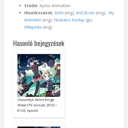
Stúdió
: Kyoto Animation
Hivatkozások
:
ANN
(eng);
AniDB.net
(eng);
My
Animelist
(eng);
Hivatalos honlap
(jp);
Wikipedia
(eng)
Hasonló bejegyzések
Chuunibyō demo Koi ga
Shitai! (TV-sorozat; 2012) ~
01-03. epizód