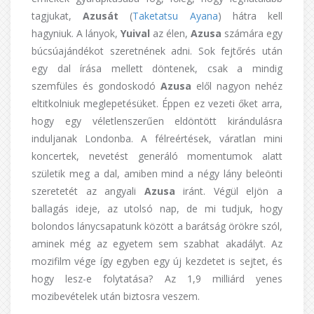
tagjukat,
Azusát
(
Taketatsu Ayana
) hátra kell
hagyniuk. A lányok,
Yuival
az élen,
Azusa
számára egy
búcsúajándékot szeretnének adni. Sok fejtőrés után
egy dal írása mellett döntenek, csak a mindig
szemfüles és gondoskodó
Azusa
elől nagyon nehéz
eltitkolniuk meglepetésüket. Éppen ez vezeti őket arra,
hogy egy véletlenszerűen eldöntött kirándulásra
induljanak Londonba. A félreértések, váratlan mini
koncertek, nevetést generáló momentumok alatt
születik meg a dal, amiben mind a négy lány beleönti
szeretetét az angyali
Azusa
iránt. Végül eljön a
ballagás ideje, az utolsó nap, de mi tudjuk, hogy
bolondos lánycsapatunk között a barátság örökre szól,
aminek még az egyetem sem szabhat akadályt. Az
mozifilm vége így egyben egy új kezdetet is sejtet, és
hogy lesz-e folytatása? Az 1,9 milliárd yenes
mozibevételek után biztosra veszem.