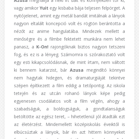
Azusa
meghallja a neki írt dalt és könnyekben tör ki,
vagy amikor
Yuit
egy kisbaba bája teljesen felpörget. A
nyitójelenet, amint egy metál bandát imitálnak a lányok
nagyon eltalált koncepció volt és rögtön berántotta a
nézőt az anime hangulatába. Mindezek mellett a
minőségre és a filmbe fektetett munkára nem lehet
panasz, a
K-On!
rajongóknak biztos nagyon tetszeni
fog, és ez is a lényeg. Számomra is szórakoztató volt
egy esti kikapcsolódásnak, de mint írtam, nem váltott
ki bennem katarzist, bár
Azusa
megindító könnyei
nem hagytak hidegen, és dramaturgiáját tekintve
szépen építkezett a film eddig a tetőpontig. Az iskola
tetején és az utcán rohanó lányok képe pedig
egyenesen csodálatos volt a film végén, ahogy a
szabadságuk, a boldogságuk, a gondtalanságuk
betöltötte az egész teret, – hihetetlenül jól átadták ezt
az életérzést. Mindemellett középiskolás éveiktől is
elbúcsúztak a lányok, bár én azt hittem könnyeket