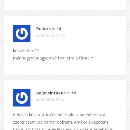
Reiko
szerint:
2012/08/23 11:26
köszönöm ^^
már nagyon-nagyon vártam erre a filmre ^^
palacsintaxx
szerint:
2013/09/02 01:37
érdekes kritika. A K-ON-ból csak az animéhez volt
szerencsém ,de hamar dobtam. Amikor elkezdtem
nézni, azt hittem, hogy lesz egy kis köze a zenéhez is,