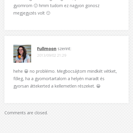
gyomrom 🙂 hmm tudom ez nagyon gonosz
megjegyzés volt 🙂
Fullmoon
szerint:
2013/09/02 21:29
hehe 😀 no problémo. Megbocsájtom mindkét vétket,
főleg, ha a gyomortartalom a helyén maradt és
gyorsan áttekerted a kellemetlen részeket. 😀
Comments are closed.