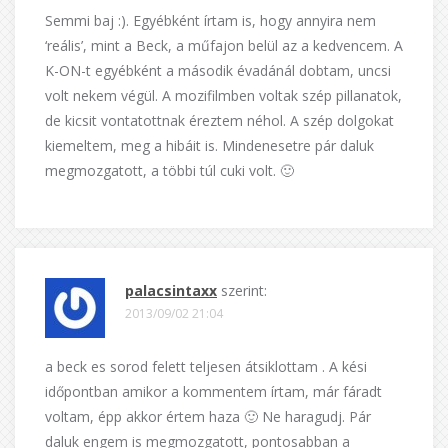
Semmi baj :). Egyébként írtam is, hogy annyira nem
‘reális’, mint a Beck, a műfajon belül az a kedvencem. A
K-ON-t egyébként a második évadánál dobtam, uncsi
volt nekem végül. A mozifilmben voltak szép pillanatok,
de kicsit vontatottnak éreztem néhol. A szép dolgokat
kiemeltem, meg a hibáit is. Mindenesetre pár daluk
megmozgatott, a többi túl cuki volt. 🙂
palacsintaxx
szerint:
2013/09/02 21:04
a beck es sorod felett teljesen átsiklottam . A kési
időpontban amikor a kommentem írtam, már fáradt
voltam, épp akkor értem haza 🙂 Ne haragudj. Pár
daluk engem is megmozgatott, pontosabban a