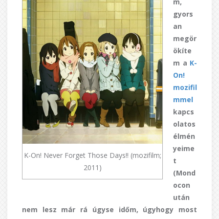
m,
gyors
an
megör
ökíte
m a
K-
On!
mozifil
mmel
kapcs
olatos
élmén
yeime
K-On! Never Forget Those Days!! (mozifilm;
t
2011)
(Mond
ocon
után
nem lesz már rá úgyse időm, úgyhogy most