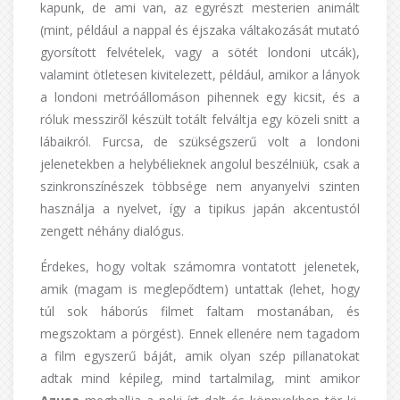
kapunk, de ami van, az egyrészt mesterien animált
(mint, például a nappal és éjszaka váltakozását mutató
gyorsított felvételek, vagy a sötét londoni utcák),
valamint ötletesen kivitelezett, például, amikor a lányok
a londoni metróállomáson pihennek egy kicsit, és a
róluk messziről készült totált felváltja egy közeli snitt a
lábaikról. Furcsa, de szükségszerű volt a londoni
jelenetekben a helybélieknek angolul beszélniük, csak a
szinkronszínészek többsége nem anyanyelvi szinten
használja a nyelvet, így a tipikus japán akcentustól
zengett néhány dialógus.
Érdekes, hogy voltak számomra vontatott jelenetek,
amik (magam is meglepődtem) untattak (lehet, hogy
túl sok háborús filmet faltam mostanában, és
megszoktam a pörgést). Ennek ellenére nem tagadom
a film egyszerű báját, amik olyan szép pillanatokat
adtak mind képileg, mind tartalmilag, mint amikor