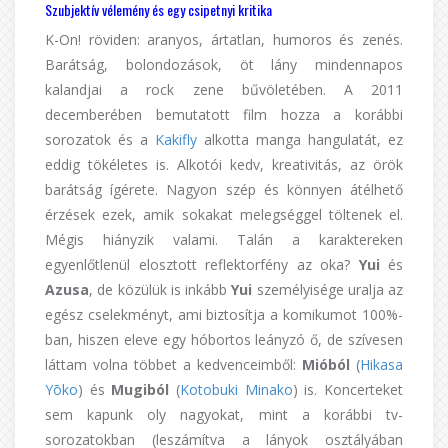
Szubjektív vélemény és egy csipetnyi kritika
K-On! röviden: aranyos, ártatlan, humoros és zenés.
Barátság, bolondozások, öt lány mindennapos
kalandjai a rock zene bűvöletében. A 2011
decemberében bemutatott film hozza a korábbi
sorozatok és a
Kakifly
alkotta manga hangulatát, ez
eddig tökéletes is. Alkotói kedv, kreativitás, az örök
barátság ígérete. Nagyon szép és könnyen átélhető
érzések ezek, amik sokakat melegséggel töltenek el.
Mégis hiányzik valami. Talán a karaktereken
egyenlőtlenül elosztott reflektorfény az oka?
Yui
és
Azusa
, de közülük is inkább
Yui
személyisége uralja az
egész cselekményt, ami biztosítja a komikumot 100%-
ban, hiszen eleve egy hóbortos leányzó ő, de szívesen
láttam volna többet a kedvenceimből:
Mióból
(
Hikasa
Y
ō
ko
) és
Mugiból
(
Kotobuki Minako
) is. Koncerteket
sem kapunk oly nagyokat, mint a korábbi tv-
sorozatokban (leszámítva a lányok osztályában