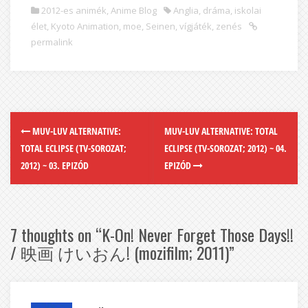
2012-es animék
,
Anime Blog
Anglia
,
dráma
,
iskolai
élet
,
Kyoto Animation
,
moe
,
Seinen
,
vígjáték
,
zenés
permalink
MUV-LUV ALTERNATIVE:
MUV-LUV ALTERNATIVE: TOTAL
TOTAL ECLIPSE (TV-SOROZAT;
ECLIPSE (TV-SOROZAT; 2012) ~ 04.
2012) ~ 03. EPIZÓD
EPIZÓD
7 thoughts on “
K-On! Never Forget Those Days!!
/ 映画 けいおん! (mozifilm; 2011)
”