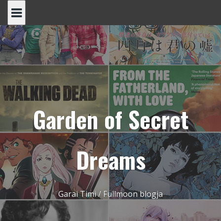
Skip
to
content
Garden of Secret
Dreams
Garai Timi / Fullmoon blogja