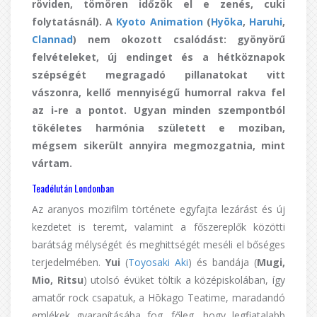
röviden, tömören időzök el e zenés, cuki
folytatásnál). A
Kyoto Animation
(
Hyōka
,
Haruhi
,
Clannad
) nem okozott csalódást: gyönyörű
felvételeket, új endinget és a hétköznapok
szépségét megragadó pillanatokat vitt
vászonra, kellő mennyiségű humorral rakva fel
az i-re a pontot. Ugyan minden szempontból
tökéletes harmónia született e moziban,
mégsem sikerült annyira megmozgatnia, mint
vártam.
Teadélután Londonban
Az aranyos mozifilm története egyfajta lezárást és új
kezdetet is teremt, valamint a főszereplők közötti
barátság mélységét és meghittségét meséli el bőséges
terjedelmében.
Yui
(
Toyosaki Aki
) és bandája (
Mugi,
Mio, Ritsu
) utolsó évüket töltik a középiskolában, így
amatőr rock csapatuk, a Hōkago Teatime, maradandó
emlékek gyarapításába fog, főleg, hogy legfiatalabb