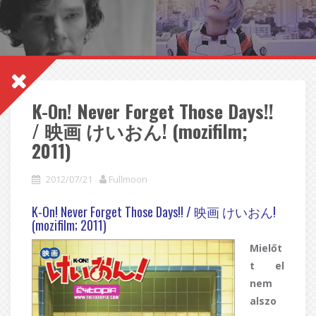
K-On! Never Forget Those Days!!
/ 映画 けいおん! (mozifilm;
2011)
2012/07/21
Fullmoon
K-On! Never Forget Those Days!! / 映画 けいおん!
(mozifilm; 2011)
Mielőt
t el
nem
alszo