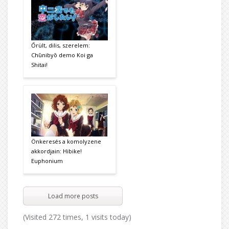
Őrült, dilis, szerelem:
Chūnibyō demo Koi ga
Shitai!
Önkeresés a komolyzene
akkordjain: Hibike!
Euphonium
Load more posts
(Visited 272 times, 1 visits today)