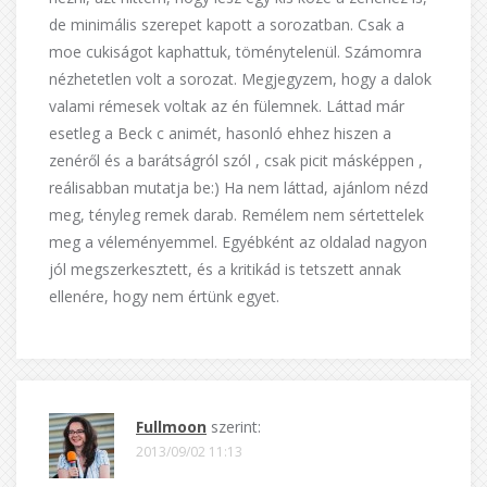
de minimális szerepet kapott a sorozatban. Csak a
moe cukiságot kaphattuk, töménytelenül. Számomra
nézhetetlen volt a sorozat. Megjegyzem, hogy a dalok
valami rémesek voltak az én fülemnek. Láttad már
esetleg a Beck c animét, hasonló ehhez hiszen a
zenéről és a barátságról szól , csak picit másképpen ,
reálisabban mutatja be:) Ha nem láttad, ajánlom nézd
meg, tényleg remek darab. Remélem nem sértettelek
meg a véleményemmel. Egyébként az oldalad nagyon
jól megszerkesztett, és a kritikád is tetszett annak
ellenére, hogy nem értünk egyet.
Fullmoon
szerint:
2013/09/02 11:13