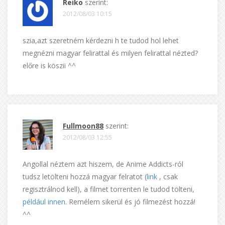
Reiko
szerint:
2012/08/03 10:15
szia,azt szeretném kérdezni h te tudod hol lehet
megnézni magyar felirattal és milyen felirattal nézted?
előre is köszii ^^
Fullmoon88
szerint:
2012/08/03 12:55
Angollal néztem azt hiszem, de Anime Addicts-ról
tudsz letölteni hozzá magyar felratot (
link
, csak
regisztrálnod kell), a filmet torrenten le tudod tölteni,
például innen
. Remélem sikerül és jó filmezést hozzá!
^^