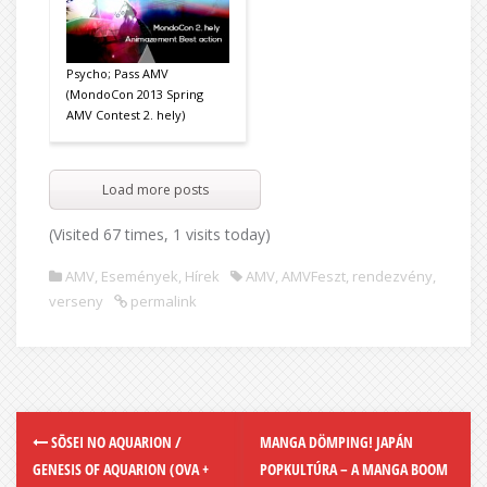
Psycho; Pass AMV
(MondoCon 2013 Spring
AMV Contest 2. hely)
Load more posts
(Visited 67 times, 1 visits today)
AMV
,
Események
,
Hírek
AMV
,
AMVFeszt
,
rendezvény
,
verseny
permalink
SŌSEI NO AQUARION /
MANGA DÖMPING! JAPÁN
GENESIS OF AQUARION (OVA +
POPKULTÚRA – A MANGA BOOM