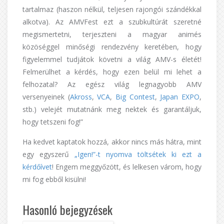
tartalmaz (haszon nélkül, teljesen rajongói szándékkal
alkotva). Az AMVFest ezt a szubkultúrát szeretné
megismertetni, terjeszteni a magyar animés
közöséggel minőségi rendezvény keretében, hogy
figyelemmel tudjátok követni a világ AMV-s életét!
Felmerülhet a kérdés, hogy ezen belül mi lehet a
felhozatal? Az egész világ legnagyobb AMV
versenyeinek (
Akross
,
VCA
,
Big Contest
,
Japan EXPO
,
stb.) velejét mutatnánk meg nektek és garantáljuk,
hogy tetszeni fog!”
Ha kedvet kaptatok hozzá, akkor nincs más hátra, mint
egy egyszerű
„Igen!”-t nyomva töltsétek ki ezt a
kérdőívet
! Engem meggyőzött, és lelkesen várom, hogy
mi fog ebből kisülni!
Hasonló bejegyzések