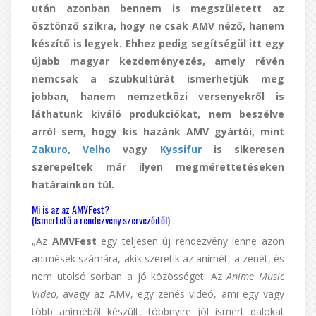
után azonban bennem is megszületett az
ösztönző szikra, hogy ne csak AMV néző, hanem
készítő is legyek. Ehhez pedig segítségül itt egy
újabb magyar kezdeményezés, amely révén
nemcsak a szubkultúrát ismerhetjük meg
jobban, hanem nemzetközi versenyekről is
láthatunk kiváló produkciókat, nem beszélve
arról sem, hogy kis hazánk AMV gyártói, mint
Zakuro
,
Velho
vagy
Kyssifur
is sikeresen
szerepeltek már ilyen megmérettetéseken
határainkon túl.
Mi is az az AMVFest?
(Ismertető a rendezvény szervezőitől)
„Az
AMVFest
egy teljesen új rendezvény lenne azon
animések számára, akik szeretik az animét, a zenét, és
nem utolsó sorban a jó közösséget! Az
Anime Music
Video,
avagy az AMV, egy zenés videó, ami egy vagy
több animéből készült, többnyire jól ismert dalokat