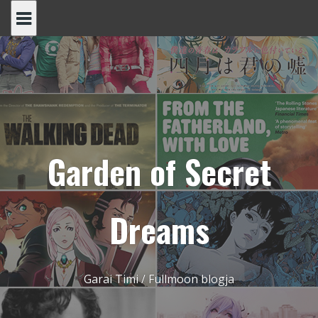
Skip
to
content
Garden of Secret
Dreams
Garai Timi / Fullmoon blogja