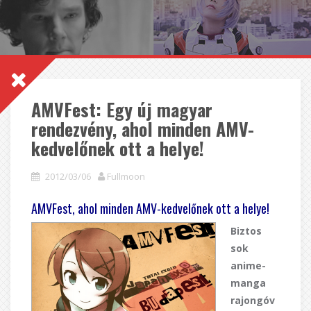
AMVFest: Egy új magyar
rendezvény, ahol minden AMV-
kedvelőnek ott a helye!
2012/03/06
Fullmoon
AMVFest, ahol minden AMV-kedvelőnek ott a helye!
Biztos
sok
anime-
manga
rajongóv