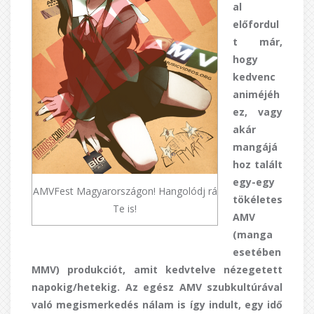
al
előfordul
t már,
hogy
kedvenc
animéjéh
ez, vagy
akár
mangájá
hoz talált
egy-egy
AMVFest Magyarországon! Hangolódj rá
tökéletes
Te is!
AMV
(manga
esetében
MMV) produkciót, amit kedvtelve nézegetett
napokig/hetekig. Az egész AMV szubkultúrával
való megismerkedés nálam is így indult, egy idő