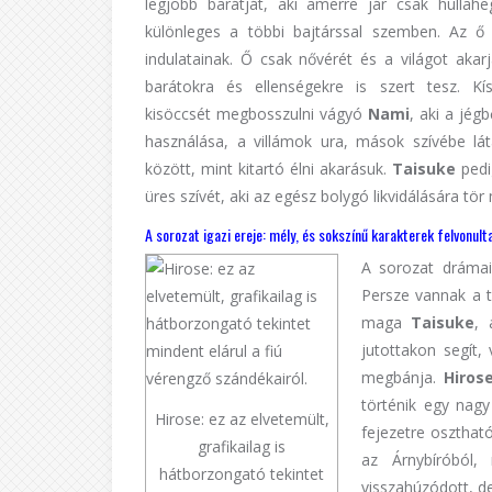
legjobb barátját, aki amerre jár csak hulla
különleges a többi bajtárssal szemben. Az ő
indulatainak. Ő csak nővérét és a világot aka
barátokra és ellenségekre is szert tesz. Kí
kisöccsét megbosszulni vágyó
Nami
, aki a jég
használása, a villámok ura, mások szívébe l
között, mint kitartó élni akarásuk.
Taisuke
pedi
üres szívét, aki az egész bolygó likvidálására tör
A sorozat igazi ereje: mély, és sokszínű karakterek felvonult
A sorozat drámai
Persze vannak a t
maga
Taisuke
, 
jutottakon segít, 
megbánja.
Hiros
történik egy nagy
Hirose: ez az elvetemült,
fejezetre oszthat
grafikailag is
az Árnybíróból, 
hátborzongató tekintet
visszahúzódott, d