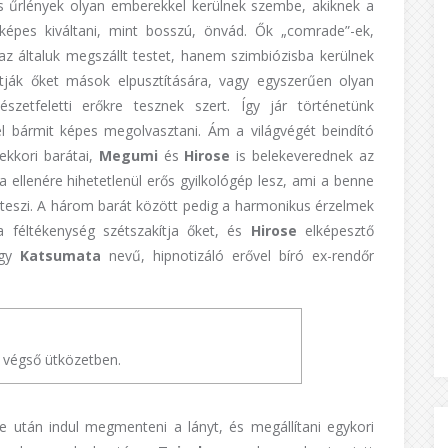
s űrlények olyan emberekkel kerülnek szembe, akiknek a
képes kiváltani, mint bosszú, önvád. Ők „comrade”-ek,
az általuk megszállt testet, hanem szimbiózisba kerülnek
yítják őket mások elpusztítására, vagy egyszerűen olyan
etfeletti erőkre tesznek szert. Így jár történetünk
el bármit képes megolvasztani. Ám a világvégét beindító
ekkori barátai,
Megumi
és
Hirose
is belekeverednek az
 ellenére hihetetlenül erős gyilkológép lesz, ami a benne
é teszi. A három barát között pedig a harmonikus érzelmek
a féltékenység szétszakítja őket, és
Hirose
elképesztő
egy
Katsumata
nevű, hipnotizáló erővel bíró ex-rendőr
 végső ütközetben.
e után indul megmenteni a lányt, és megállítani egykori