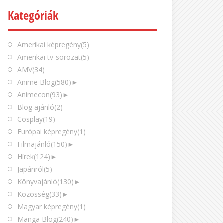
Kategóriák
Amerikai képregény
(5)
Amerikai tv-sorozat
(5)
AMV
(34)
Anime Blog
(580)
►
Animecon
(93)
►
Blog ajánló
(2)
Cosplay
(19)
Európai képregény
(1)
Filmajánló
(150)
►
Hírek
(124)
►
Japánról
(5)
Könyvajánló
(130)
►
Közösség
(33)
►
Magyar képregény
(1)
Manga Blog
(240)
►