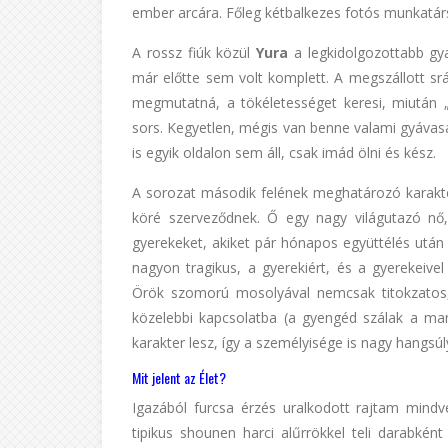
ember arcára. Főleg kétbalkezes fotós munkatár
A rossz fiúk közül
Yura
a legkidolgozottabb gya
már előtte sem volt komplett. A megszállott srá
megmutatná, a tökéletességet keresi, miután
sors. Kegyetlen, mégis van benne valami gyávasá
is egyik oldalon sem áll, csak imád ölni és kész.
A sorozat második felének meghatározó karakt
köré szerveződnek. Ő egy nagy világutazó nő
gyerekeket, akiket pár hónapos együttélés után
nagyon tragikus, a gyerekiért, és a gyerekeivel
Örök szomorú mosolyával nemcsak titokzatos
közelebbi kapcsolatba (a gyengéd szálak a man
karakter lesz, így a személyisége is nagy hangsúl
Mit jelent az Élet?
Igazából furcsa érzés uralkodott rajtam mind
tipikus shounen harci alűrrökkel teli darabkén