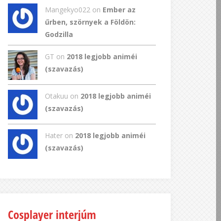
Mangekyo022
on
Ember az
űrben, szörnyek a Földön:
Godzilla
GT
on
2018 legjobb animéi
(szavazás)
Otakuu on
2018 legjobb animéi
(szavazás)
Hater on
2018 legjobb animéi
(szavazás)
Cosplayer interjúm