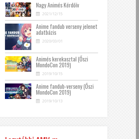
Nagy Animés Kérdőív
2021/12/15
Anime fandub verseny jelenet
adatbázis
2020/03/01
Animés kerekasztal (Őszi
MondoCon 2019)
2019/10/15
Anime fandub-verseny (Őszi
MondoCon 2019)
2019/10/13