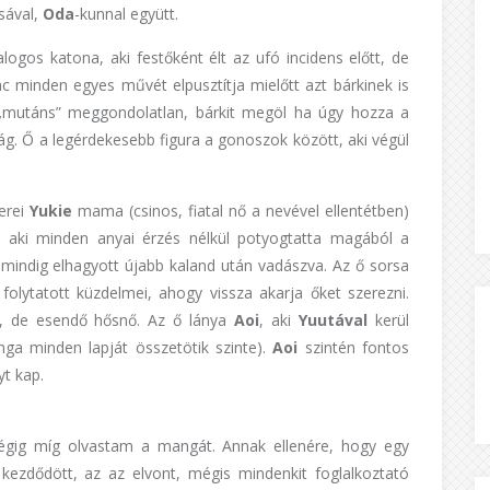
sával,
Oda
-kunnal együtt.
logos katona, aki festőként élt az ufó incidens előtt, de
c minden egyes művét elpusztítja mielőtt azt bárkinek is
 „mutáns” meggondolatlan, bárkit megöl ha úgy hozza a
g. Ő a legérdekesebb figura a gonoszok között, aki végül
erei
Yukie
mama (csinos, fiatal nő a nevével ellentétben)
, aki minden anyai érzés nélkül potyogtatta magából a
 mindig elhagyott újabb kaland után vadászva. Az ő sorsa
 folytatott küzdelmei, ahogy vissza akarja őket szerezni.
, de esendő hősnő. Az ő lánya
Aoi
, aki
Yuutával
kerül
ga minden lapját összetötik szinte).
Aoi
szintén fontos
yt kap.
végig míg olvastam a mangát. Annak ellenére, hogy egy
t kezdődött, az az elvont, mégis mindenkit foglalkoztató