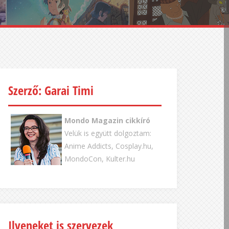
Szerző: Garai Timi
Mondo Magazin cikkíró
Velük is együtt dolgoztam:
Anime Addicts, Cosplay.hu,
MondoCon, Kulter.hu
Ilyeneket is szervezek