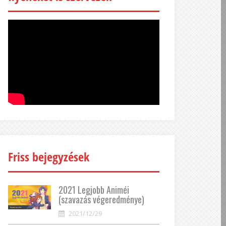
Friss bejegyzések
2021 Legjobb Animéi
(szavazás végeredménye)
2021/12/29