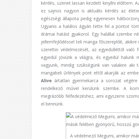
kérdés, üzenet lassan kezdett kinyílni előttem. A
ez sajnos nagyon is aktuális kérdés az éle
egészségi állapota pedig egyenesen hátborzonga
Ugyanis a halálos ágyán tette fel a pontot tö
drámai hatást gyakorol. Egy halállal szembe néz
jellemfejlődéssel teli manga főszereplőit, akikre
szerettei védelmezését, az egyedülléttől való
egyedül jövünk a világra, és egyedül halunk 
vagyunk, mindig szükségünk van valakire aki t
mangabeli űrlények pont ettől akarják az ember
Alive
ártatlan gyermekarca a sorozat végére t
rendelkező művel kerülünk szembe. A komm
megrázóbb felfedezéshez, ami egyszerre szomor
el bennünk.
A védelmező Megumi, amikor már 