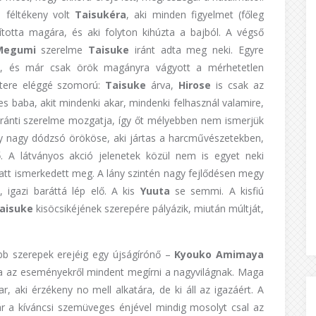
s féltékeny volt
Taisukéra
, aki minden figyelmet (főleg
yította magára, és aki folyton kihúzta a bajból. A végső
Megumi
szerelme
Taisuke
iránt adta meg neki. Egyre
ve, és már csak örök magányra vágyott a mérhetetlen
áttere eléggé szomorú:
Taisuke
árva,
Hirose
is csak az
es baba, akit mindenki akar, mindenki felhasznál valamire,
ránti szerelme mozgatja, így őt mélyebben nem ismerjük
y nagy dódzsó örököse, aki jártas a harcművészetekben,
nő. A látványos akció jelenetek közül nem is egyet neki
att ismerkedett meg. A lány szintén nagy fejlődésen megy
 igazi baráttá lép elő. A kis
Yuuta
se semmi. A kisfiú
aisuke
kisöcsikéjének szerepére pályázik, miután múltját,
bb szerepek erejéig egy újságírónő –
Kyouko Amimaya
déka az eseményekről mindent megírni a nagyvilágnak. Maga
aki érzékeny no mell alkatára, de ki áll az igazáért. A
 a kíváncsi szemüveges énjével mindig mosolyt csal az