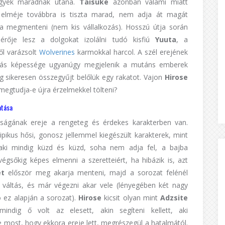
hegyek maradnak utána.
Taisuke
azonban valami miatt
 elméje továbbra is tiszta marad, nem adja át magát
rja megmenteni (nem kis vállalkozás). Hosszú útja során
sérője lesz a dolgokat izolálni tudó kisfiú
Yuuta
, a
ből varázsolt
Wolverines
karmokkal harcol. A szél erejének
átás képessége ugyanúgy megjelenik a mutáns emberek
g sikeresen összegyűjt belőlük egy rakatot. Vajon
Hirose
 megtudja-e újra érzelmekkel tölteni?
atása
ságának ereje a rengeteg és érdekes karakterben van.
ipikus hősi, gonosz jellemmel kiegészült karakterek, mint
aki mindig küzd és küzd, soha nem adja fel, a bajba
végsőkig képes elmenni a szeretteiért, ha hibázik is, azt
et
először meg akarja menteni, majd a sorozat felénél
 váltás, és már végezni akar vele (lényegében két nagy
ó ez alapján a sorozat).
Hirose
kicsit olyan mint
Adzsite
mindig ő volt az elesett, akin segíteni kellett, aki
e most, hogy ekkora ereje lett, megrészegül a hatalmától.