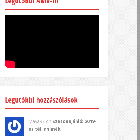
Legutóbbi AMV-m
Legutóbbi hozzászólások
Maya97 on
Szezonajánló: 2019-
es téli animék