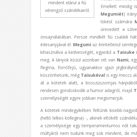
mindent elárul a fiú
Emellett mindig i
vérengző szándékairól.
Megumiét
) irán
lökést számára
üresedett a szí
önsajnálatában. Persze mindkét fiú családi h
édesanyjával él.
Megumi
az érintetlenül semleg
kihasználva a kedvességét, egyedül a
Taisuke
i
meg. A lányok közül azonban ott van
Nami
, eg
flegma, forrófejű, ugyanakkor igazi jégkirály
köszönhetünk, még
Taisukéval
is egy meccs al
át a kötetek alatt, a bosszúszomjas hárpiából,
rendesen gondoskodik a humor adagról, majd
T
személyiségét egyre jobban megismerjük.
A kötetek mindegyikében feltűnik kisebb-nagyo
(helló lelkes kollegina) -, akinek eltökélt szán
a személyisége egy temperamentumos nőt takar, 
múltjáról nem tudunk meg sok mindent, de már