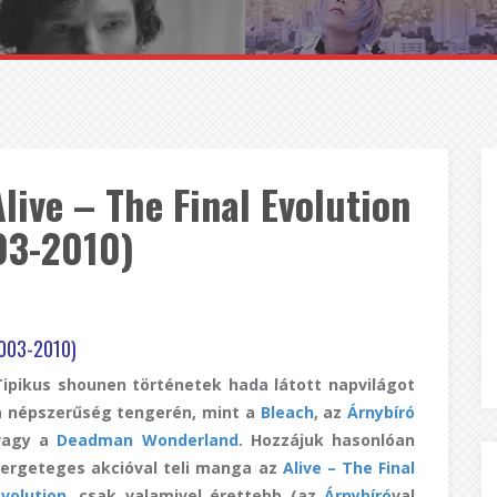
ive – The Final Evolution
03-2010)
 2003-2010)
Tipikus shounen történetek hada látott napvilágot
a népszerűség tengerén, mint a
Bleach
, az
Árnybíró
vagy a
Deadman Wonderland
. Hozzájuk hasonlóan
fergeteges akcióval teli manga az
Alive – The Final
Evolution
, csak valamivel érettebb (az
Árnybíró
val