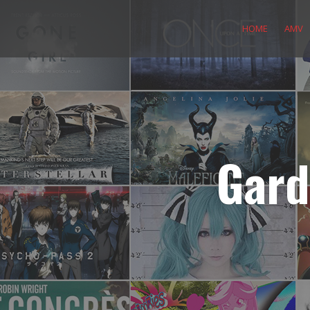
Skip
to
HOME
AMV
content
Gard