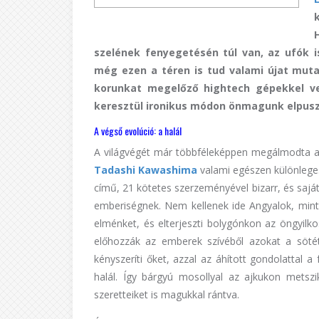
szelének fenyegetésén túl van, az ufók i
még ezen a téren is tud valami újat muta
korunkat megelőző hightech gépekkel v
keresztül ironikus módon önmagunk elpusz
A végső evolúció: a halál
A világvégét már többféleképpen megálmodta a 
Tadashi Kawashima
valami egészen különleges
című, 21 kötetes szerzeményével bizarr, és saját
emberiségnek. Nem kellenek ide Angyalok, min
elménket, és elterjeszti bolygónkon az öngyilkos
előhozzák az emberek szívéből azokat a sötét
kényszeríti őket, azzal az áhított gondolattal 
halál. Így bárgyú mosollyal az ajkukon metszik
szeretteiket is magukkal rántva.