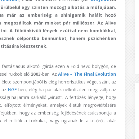
körülbelül egy szinten mozog) alkotás a műfajában.
Ha már az emberiség a shinigamik halált hozó
s megszálltak már minket pár milliószor. Az Alive
tni. A földönkívüli lények ezúttal nem bombákkal,
esznek célpontba bennünket, hanem pszichénken
títására késztetnek.
fantáziadús alkotói gárda ezen a Föld nevű bolygón, de
sel rukkolt elő
2003
-ban. Az
Alive – The Final Evolution
 élete szempontjából is elég horrorisztikus véget szánt az
t az
NGE
-ben, elég ha pár alak nélküli alien megszállja az
sági hajlamra sarkalló „vírust”. A fertőzés lényege, hogy
, elfojtott élményeket, amelyek életük megrövidítésére
a fejükben, hogy az emberiség fejlődésének csúcspontja a
 el milliók a torkukat, vagy ugranak le a tetőről, akár