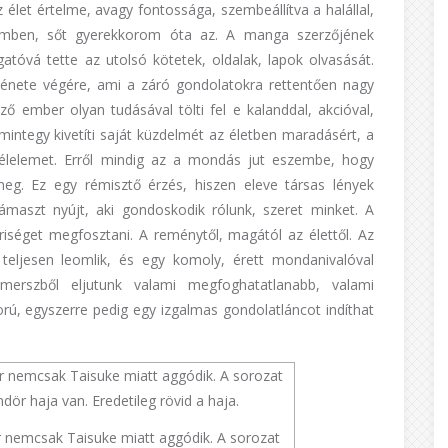
z élet értelme, avagy fontossága, szembeállítva a halállal,
temben, sőt gyerekkorom óta az. A manga szerzőjének
tóvá tette az utolsó kötetek, oldalak, lapok olvasását.
rténete végére, ami a záró gondolatokra rettentően nagy
ő ember olyan tudásával tölti fel e kalanddal, akcióval,
 mintegy kivetíti saját küzdelmét az életben maradásért, a
 félelemet. Erről mindig az a mondás jut eszembe, hogy
meg. Ez egy rémisztő érzés, hiszen eleve társas lények
ámaszt nyújt, aki gondoskodik rólunk, szeret minket. A
iséget megfosztani. A reménytől, magától az élettől. Az
eljesen leomlik, és egy komoly, érett mondanivalóval
erszből eljutunk valami megfoghatatlanabb, valami
ú, egyszerre pedig egy izgalmas gondolatláncot indíthat
nemcsak Taisuke miatt aggódik. A sorozat