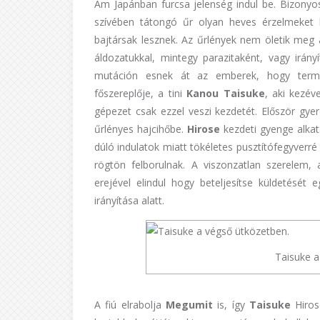
Ám Japánban furcsa jelenség indul be. Bizonyo
szívében tátongó űr olyan heves érzelmeket 
bajtársak lesznek. Az űrlények nem öletik meg 
áldozatukkal, mintegy parazitaként, vagy irán
mutáción esnek át az emberek, hogy termész
főszereplője, a tini
Kanou Taisuke
, aki kezév
gépezet csak ezzel veszi kezdetét. Először gyer
űrlényes hajcihőbe.
Hirose
kezdeti gyenge alkata
dúló indulatok miatt tökéletes pusztítófegyverr
rögtön felborulnak. A viszonzatlan szerelem, 
erejével elindul hogy beteljesítse küldetését 
irányítása alatt.
Taisuke a
A fiú elrabolja
Megumit
is, így
Taisuke
Hiros