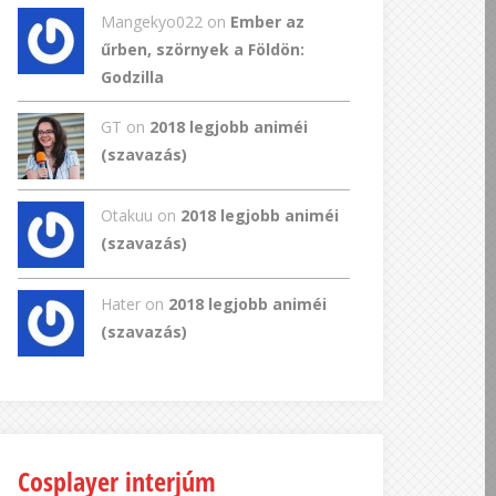
Mangekyo022
on
Ember az
űrben, szörnyek a Földön:
Godzilla
GT
on
2018 legjobb animéi
(szavazás)
Otakuu on
2018 legjobb animéi
(szavazás)
Hater on
2018 legjobb animéi
(szavazás)
Cosplayer interjúm