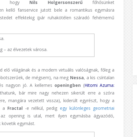
élem, hogy
Nils Holgersonszerű
főhősünket
en kellő fanservice jutott bele a romantikus egymásra
tedet effektekig (pár ruhakötélen száradó fehérnemű
ág – az élvezetek városa.
d elő világának és a modern virtuális valóságnak, főleg a
 (robotszerűek, de mégsem), na meg
Nessa
, a kis csíntalan
festés nagyon jó. A kellemes
openingben
(
Hitomi Azuma:
áthatunk, bár mire nagy nehezen sikerült erre a szóra
re, mangára vezetett vissza), kiderült egyrészt, hogy a
t, a
Fractal
-e nélkül, pedig
egy különleges geometriai
 az opening is utal, mert ilyen egymásba ágyazódó,
k követik egymást.