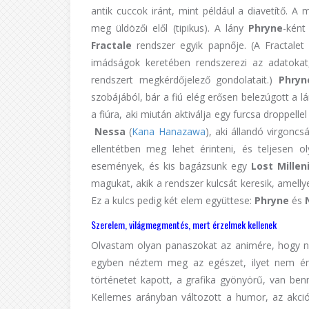
antik cuccok iránt, mint például a diavetítő.
meg üldözői elől (tipikus). A lány
Phryne
-ként
Fractale
rendszer egyik papnője. (A Fractalet
imádságok keretében rendszerezi az adatokat
rendszert megkérdőjelező gondolatait.)
Phryn
szobájából, bár a fiú elég erősen belezúgott a l
a fiúra, aki miután aktiválja egy furcsa droppelle
Nessa
(
Kana Hanazawa
), aki állandó virgoncsá
ellentétben meg lehet érinteni, és teljesen 
események, és kis bagázsunk egy
Lost Mille
magukat, akik a rendszer kulcsát keresik, amellyel
Ez a kulcs pedig két elem együttese:
Phryne
és
Szerelem, világmegmentés, mert érzelmek kellenek
Olvastam olyan panaszokat az animére, hogy néh
egyben néztem meg az egészet, ilyet nem érez
történetet kapott, a grafika gyönyörű, van ben
Kellemes arányban változott a humor, az akci