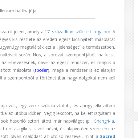
llenium hadihajója.
kzatot jelent, amely a
17. században született fogalom
. A
gyes kis részlete az eredeti egész kicsinyített másolatát
ugyanúgy megtalálták ezt a „jelenséget” a természetben,
nalízisek során. Nos, a sorozat szempontjából, ha kicsit
e az elnevezésnek, mivel az egész rendszer, és maguk a
sított másolata (
spoiler
), maga a rendszer is ez alapján
l a szempontból a történet (bár nagy dolgokat nem kell
bja volt, egyszerre szórakoztatott, és ahogy elkezdtem
ka az utóbbi időben. Végig lekötött, ha kellett izgultam a
sok hasonló sztori látott már napvilágot (pl.:
Shangri-la
,
att nosztalgikus is volt nézni, és alapvetően szeretem az
ozott olyan csalódást az utolsó részével, mint a
Sacred