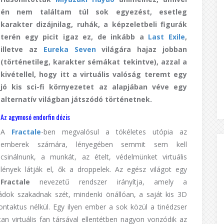
én nem találtam túl sok egyezést, esetleg
karakter dizájnilag, ruhák, a képzeletbeli figurák
terén egy picit igaz ez, de inkább a
Last Exile
,
illetve az
Eureka Seven
világára hajaz jobban
(történetileg, karakter sémákat tekintve), azzal a
kivétellel, hogy itt a virtuális valóság teremt egy
jó kis sci-fi környezetet az alapjában véve egy
alternatív világban játszódó történetnek.
Az agymosó endorfin dózis
A
Fractale
-ben megvalósul a tökéletes utópia az
emberek számára, lényegében semmit sem kell
csinálnunk, a munkát, az ételt, védelmünket virtuális
lények látják el, ők a droppelek. Az egész világot egy
Fractale
nevezetű rendszer irányítja, amely a
ádok szakadnak szét, mindenki önállóan, a saját kis 3D
ontaktus nélkül. Egy ilyen ember a sok közül a tinédzser
ttan virtuális fan társával ellentétben nagyon vonzódik az