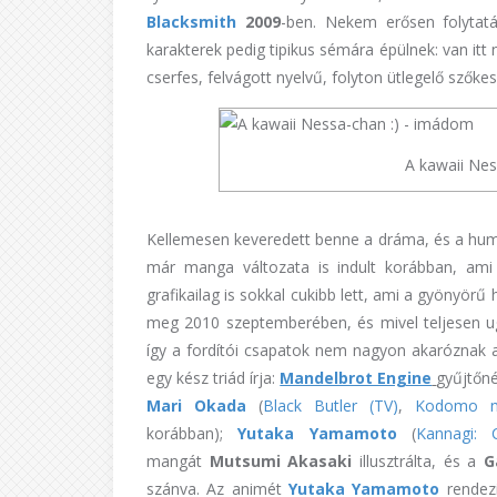
Blacksmith
2009
-ben. Nekem erősen folytat
karakterek pedig tipikus sémára épülnek: van itt 
cserfes, felvágott nyelvű, folyton ütlegelő szőkes
A kawaii Ne
Kellemesen keveredett benne a dráma, és a hum
már manga változata is indult korábban, ami
grafikailag is sokkal cukibb lett, ami a gyönyör
meg 2010 szeptemberében, és mivel teljesen ug
így a fordítói csapatok nem nagyon akaróznak 
egy kész triád írja:
Mandelbrot Engine
gyűjtőné
Mari Okada
(
Black Butler (TV)
,
Kodomo no
korábban);
Yutaka Yamamoto
(
Kannagi: 
mangát
Mutsumi Akasaki
illusztrálta, és a
G
szánva. Az animét
Yutaka Yamamoto
rendezi