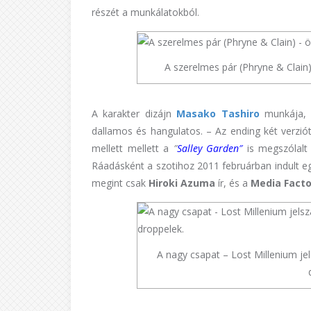
részét a munkálatokból.
A szerelmes pár (Phryne & Cla
A karakter dizájn
Masako Tashiro
munkája,
dallamos és hangulatos. – Az ending két verzió
mellett mellett a
″
Salley Garden
″
is megszólalt
Ráadásként a szotihoz 2011 februárban indult eg
megint csak
Hiroki Azuma
ír, és a
Media Facto
A nagy csapat – Lost Millenium je