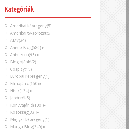
Kategóriák
Amerikai képregény
(5)
Amerikai tv-sorozat
(5)
AMV
(34)
Anime Blog
(580)
►
Animecon
(93)
►
Blog ajánló
(2)
Cosplay
(19)
Európai képregény
(1)
Filmajánló
(150)
►
Hírek
(124)
►
Japánról
(5)
Könyvajánló
(130)
►
Közösség
(33)
►
Magyar képregény
(1)
Manga Blog
(240)
►