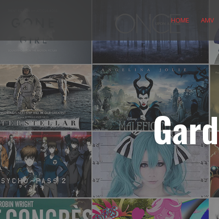
Skip
to
HOME
AMV
content
Gard