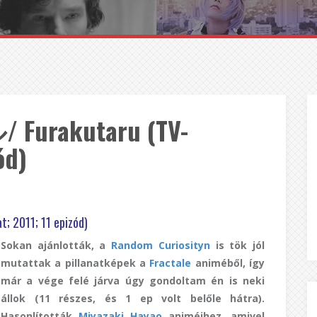
Furakutaru (TV-
ód)
 2011; 11 epizód)
Sokan ajánlották, a
Random Curiosityn
is tök jól
mutattak a pillanatképek a
Fractale
animéből, így
már a vége felé járva úgy gondoltam én is neki
állok (11 részes, és 1 ep volt belőle hátra).
Hasonlították
Miyazaki Hayao
animéihez, amivel