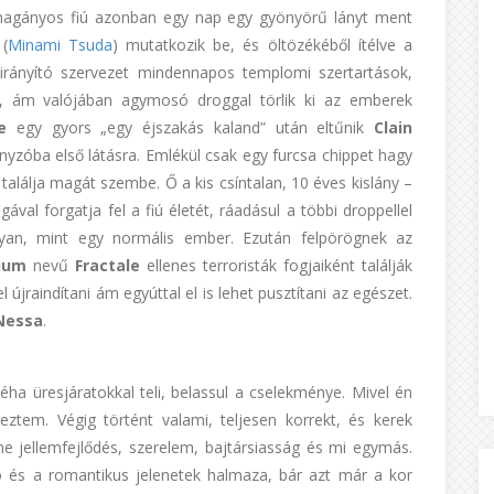
 A magányos fiú azonban egy nap egy gyönyörű lányt ment
 (
Minami Tsuda
) mutatkozik be, és öltözékéből ítélve a
 irányító szervezet mindennapos templomi szertartások,
, ám valójában agymosó droggal törlik ki az emberek
e
egy gyors „egy éjszakás kaland” után eltűnik
Clain
ányzóba első látásra. Emlékül csak egy furcsa chippet hagy
l találja magát szembe. Ő a kis csíntalan, 10 éves kislány –
gával forgatja fel a fiú életét, ráadásul a többi droppellel
olyan, mint egy normális ember. Ezután felpörögnek az
nium
nevű
Fractale
ellenes terroristák fogjaiként találják
 újraindítani ám egyúttal el is lehet pusztítani az egészet.
Nessa
.
a üresjáratokkal teli, belassul a cselekménye. Mivel én
tem. Végig történt valami, teljesen korrekt, és kerek
ne jellemfejlődés, szerelem, bajtársiasság és mi egymás.
ó és a romantikus jelenetek halmaza, bár azt már a kor