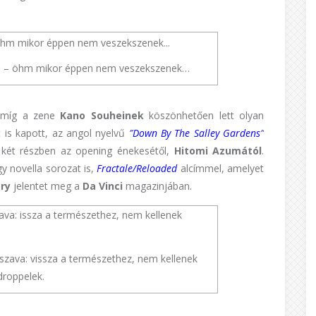
in) – öhm mikor éppen nem veszekszenek…
 míg a zene
Kano Souheinek
köszönhetően lett olyan
t is kapott, az angol nyelvű
″Down By The Salley Gardens
″
 két részben az opening énekesétől,
Hitomi Azumától
.
y novella sorozat is,
Fractale/Reloaded
alcímmel, amelyet
ry
jelentet meg a
Da Vinci
magazinjában.
lszava: vissza a természethez, nem kellenek
droppelek.