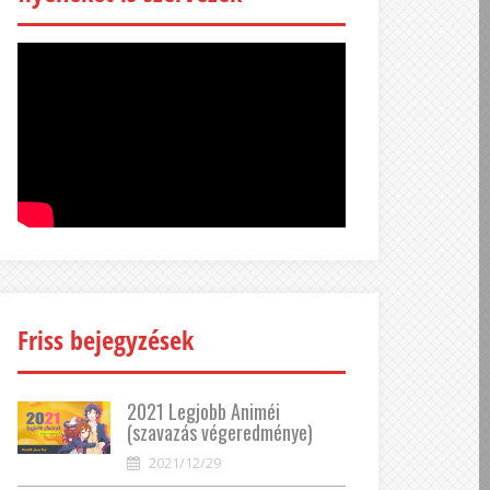
Friss bejegyzések
2021 Legjobb Animéi
(szavazás végeredménye)
2021/12/29