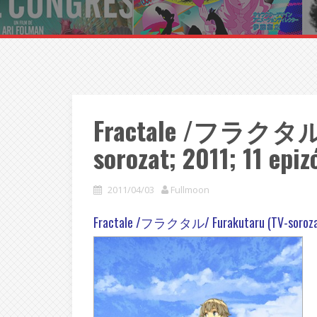
Fractale /フラクタル/ 
sorozat; 2011; 11 epiz
2011/04/03
Fullmoon
Fractale /フラクタル/ Furakutaru (TV-sorozat;