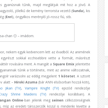
ás gyanúsnak tűnik, majd meglátjuk mit hoz a jövő. A
nagyzoló, jólelkű de kemény terrorista vezető (
Sunda
), kis
ég (
Enri
), öngyilkos merénylő jó-rossz fiú, stb.
ssa-chan 🙂 – imádom.
or, nekem egyik kedvencem lett az évadból. Az animének
 egyrészt sokkal ecchisebbre vette a formát, másrészt
ű háttér rovására ment. A mangát a
Square Emix
jelentette
yanannak tűnik a története, mint az anime változatnak,
angolr varázsolni az eddig megjelent
1 kötetet
. A sztorit
v alatt –
Hiroki Azuma
(bár ANN elsősorban hozzá köti),
 Jikan (TV)
,
Vampire Knight (TV)
epizód rendezője
Crazy Shrine Maidens (TV)
rendezője korábban). A
angan Online
-ban jelenik meg
seinen
célközönségnek
, míg az eredeti társszerzők közül is mindenki kivette a