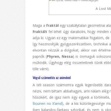
A Lost Mi
Maga a
fraktál
egy szabálytalan geometriai ala
Fraktált
fel lehet úgy darabolni, hogy minden e
adja ki. Ugyan ez egy matematikai fogalom, de 
így hasznosítják gyógyszerészetben, technikai a
elvontan nézzük a dolgokat, akkor van értelm
papnők (
Phyren, Nessa
) is önmaguk sokszoro
működik. Úgyhogy elég összetettnek tűnik ebbő
tőle várni).
Végső számvetés az animével
A téli season számomra egyik legerősebb dara
nézni, nem bírtam abbahagyni, ami nálam elég rit
hősökért, de igaz nem egy egyedi a története, 
Bounen no X’amd
), de a kis különlegessége mi
ilyen kalandos-fantasy sztorikat, és nem is ok