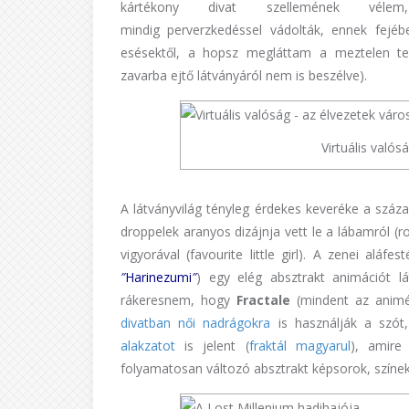
kártékony divat szellemének v
mindig perverzkedéssel vádolták, ennek fejéb
esésektől, a hopsz megláttam a meztelen tes
zavarba ejtő látványáról nem is beszélve).
Virtuális valós
A látványvilág tényleg érdekes keveréke a száza
droppelek aranyos dizájnja vett le a lábamról
vigyorával (favourite little girl). A zenei alá
″
Harinezumi
″
) egy elég absztrakt animációt l
rákeresnem, hogy
Fractale
(mindent az animé
divatban női nadrágokra
is használják a szó
alakzatot
is jelent (
fraktál magyarul
), amire
folyamatosan változó absztrakt képsorok, színe