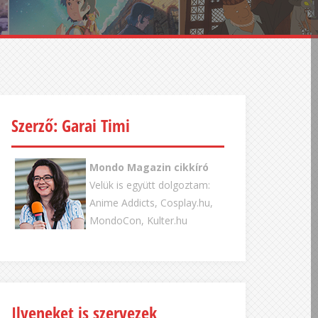
Szerző: Garai Timi
Mondo Magazin cikkíró
Velük is együtt dolgoztam:
Anime Addicts, Cosplay.hu,
MondoCon, Kulter.hu
Ilyeneket is szervezek