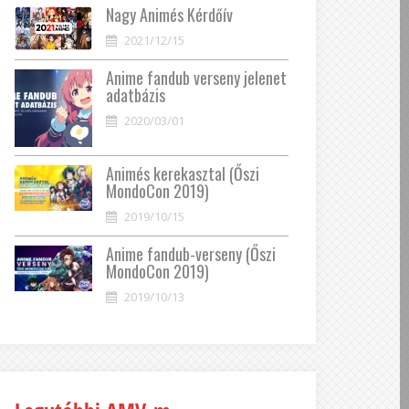
Nagy Animés Kérdőív
2021/12/15
Anime fandub verseny jelenet
adatbázis
2020/03/01
Animés kerekasztal (Őszi
MondoCon 2019)
2019/10/15
Anime fandub-verseny (Őszi
MondoCon 2019)
2019/10/13