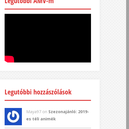
Legutóbbi AMV-m
Legutóbbi hozzászólások
Maya97 on
Szezonajánló: 2019-
es téli animék