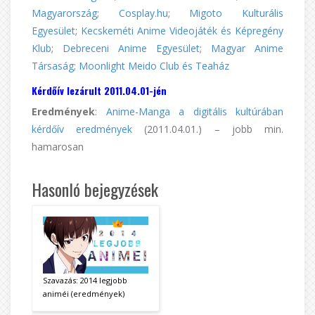
Magyarország
;
Cosplay.hu
;
Migoto Kulturális
Egyesület
;
Kecskeméti Anime Videojáték és Képregény
Klub
;
Debreceni Anime Egyesület
;
Magyar Anime
Társaság
;
Moonlight Meido Club és Teaház
Kérdőív lezárult 2011.04.01-jén
Eredmények
:
Anime-Manga a digitális kultúrában
kérdőív eredmények
(2011.04.01.) – jobb min.
hamarosan
Hasonló bejegyzések
Szavazás: 2014 legjobb
animéi (eredmények)