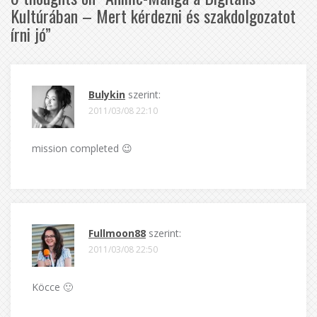
Kultúrában – Mert kérdezni és szakdolgozatot
írni jó
”
Bulykin
szerint:
2011/03/08 22:10
mission completed 😉
Fullmoon88
szerint:
2011/03/08 22:50
Köcce 🙂