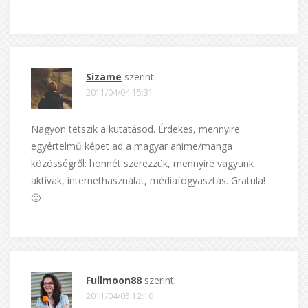
Sizame
szerint:
2011/04/04 15:31
Nagyon tetszik a kutatásod. Érdekes, mennyire
egyértelmű képet ad a magyar anime/manga
közösségről: honnét szerezzük, mennyire vagyunk
aktívak, internethasználat, médiafogyasztás. Gratula!
🙂
Fullmoon88
szerint:
2011/04/05 12:10