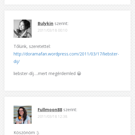
Bulykin
szerint:
2011/03/18 00:10
Tőlünk, szeretettel:
http://doramafan.wordpress.com/2011/03/17/liebster-
dij/
liebster-díj….mert megérdemled 😀
Fullmoon88
szerint:
2011/03/18 12:38
Köszönöm :).