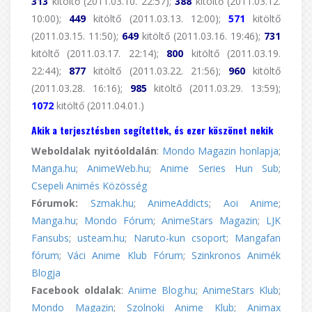
313
kitöltő (2011.03.10. 22:57);
388
kitöltő (2011.03.12.
10:00);
449
kitöltő (2011.03.13. 12:00);
571
kitöltő
(2011.03.15. 11:50);
649
kitöltő (2011.03.16. 19:46);
731
kitöltő (2011.03.17. 22:14);
800
kitöltő (2011.03.19.
22:44);
877
kitöltő (2011.03.22. 21:56);
960
kitöltő
(2011.03.28. 16:16);
985
kitöltő (2011.03.29. 13:59);
1072
kitöltő (2011.04.01.)
Akik a terjesztésben segítettek, és ezer köszönet nekik
Weboldalak nyitóoldalán
:
Mondo Magazin honlapja
;
Manga.hu
;
AnimeWeb.hu
;
Anime Series Hun Sub
;
Csepeli Animés Közösség
Fórumok:
Szmak.hu
;
AnimeAddicts
;
Aoi Anime
;
Manga.hu
;
Mondo Fórum
;
AnimeStars Magazin
;
LJK
Fansubs
;
usteam.hu
;
Naruto-kun csoport
;
Mangafan
fórum
;
Váci Anime Klub Fórum
;
Szinkronos Animék
Blogja
Facebook oldalak
:
Anime Blog.hu
;
AnimeStars Klub
;
Mondo Magazin
;
Szolnoki Anime Klub
;
Animax