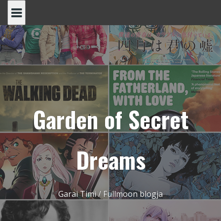
Skip
to
content
Garden of Secret
Dreams
Garai Timi / Fullmoon blogja