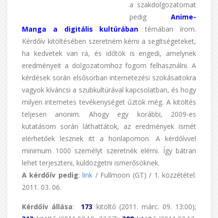
a szakdolgozatomat
pedig
Anime-
Manga a digitális kultúrában
témában írom.
Kérdőív kitöltésében szeretném kérni a segítségeteket,
ha kedvetek van rá, és időtök is engedi, amelynek
eredményeit a dolgozatomhoz fogom felhasználni. A
kérdések során elsősorban internetezési szokásaitokra
vagyok kíváncsi a szubkultúrával kapcsolatban, és hogy
milyen internetes tevékenységet űztök még. A kitöltés
teljesen anonim. Ahogy egy korábbi, 2009-es
kutatásom során láthattátok, az eredmények ismét
elérhetőek lesznek itt a honlapomon. A kérdőívvel
minimum 1000 személyt szeretnék elérni. Így bátran
lehet terjeszteni, küldözgetni ismerősöknek.
A kérdőív pedig
:
link
/ Fullmoon (GT) / 1. közzététel:
2011. 03. 06.
Kérdőív állása
:
173
kitöltő (2011. márc. 09. 13:00);