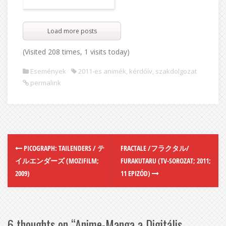
Load more posts
(Visited 208 times, 1 visits today)
Események
2011-es animék
,
kérdőív
,
szakdolgozat
permalink
PICOGRAPH: TAILENDERS / テ
FRACTALE /フラクタル/
イルエンダーズ (MOZIFILM;
FURAKUTARU (TV-SOROZAT; 2011;
2009)
11 EPIZÓD)
6 thoughts on “
Anime-Manga a Digitális