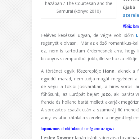
házában / The Courtesan and the
újabb
Samurai (könyv; 2010)
szerel
Vörös lám
Féléves késéssel ugyan, de végre volt időm
L
regényét elolvasni. Már az előző romantikus-kal
ezt nem is tartottam érdemesnek arra, hogy í
bizonyos szempontból jobb, illetve hozza elődje k
A történet egyik főszereplője
Hana
, akinek a 
egyedül marad, nem tudja magát megvédeni a há
de végül a tokiói Josivarában, a híres vörös l
főhősünk, az Európát bejárt
Jozo
, aki barátai
francia és holland barát mellett akarják megőriz
A sorozatos csaták után a szamuráj fiú menekül
annyi év után rátalál a szerelem a negyed leghír
Japanizmus a tetőfokon, de mégsem az igazi
Lesley Downer
Japán iránti rajongása tagadhata