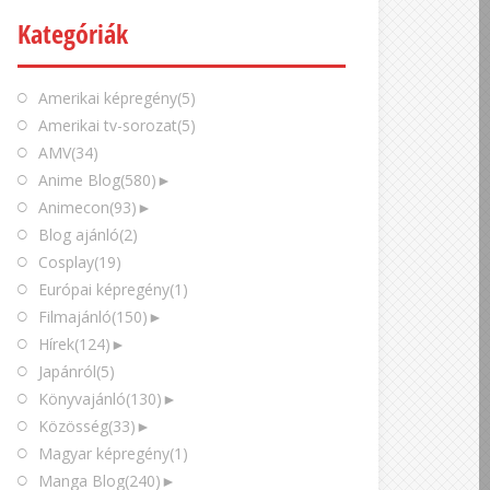
Kategóriák
Amerikai képregény
(5)
Amerikai tv-sorozat
(5)
AMV
(34)
Anime Blog
(580)
►
Animecon
(93)
►
Blog ajánló
(2)
Cosplay
(19)
Európai képregény
(1)
Filmajánló
(150)
►
Hírek
(124)
►
Japánról
(5)
Könyvajánló
(130)
►
Közösség
(33)
►
Magyar képregény
(1)
Manga Blog
(240)
►