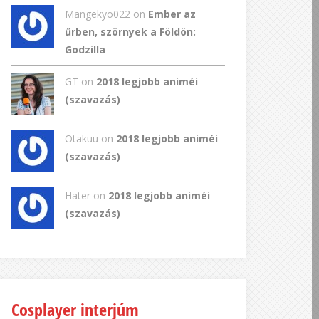
Mangekyo022
on
Ember az
űrben, szörnyek a Földön:
Godzilla
GT
on
2018 legjobb animéi
(szavazás)
Otakuu on
2018 legjobb animéi
(szavazás)
Hater on
2018 legjobb animéi
(szavazás)
Cosplayer interjúm