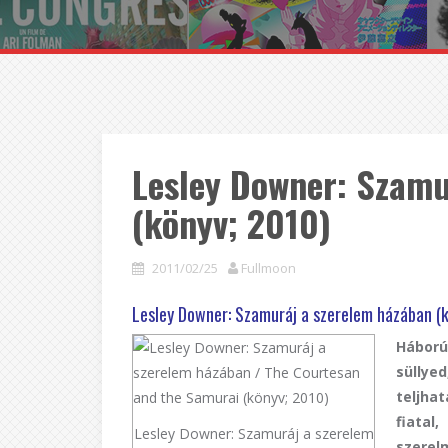
Lesley Downer: Szamu
(könyv; 2010)
2011/02/25
Fullmoon
Lesley Downer: Szamuráj a szerelem házában (
Háború
süllyed
teljha
fiata
Lesley Downer: Szamuráj a szerelem
szerel