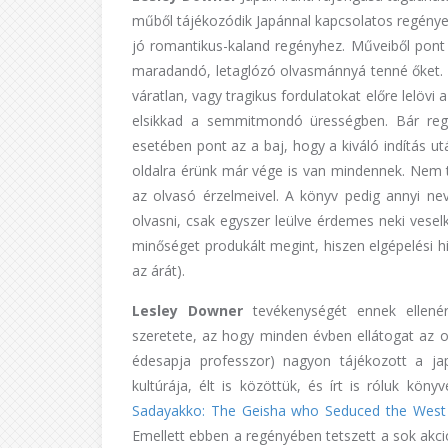
műből tájékozódik Japánnal kapcsolatos regénye
jó romantikus-kaland regényhez. Műveiből pont a
maradandó, letaglózó olvasmánnyá tenné őket.
váratlan, vagy tragikus fordulatokat előre lelövi 
elsikkad a semmitmondó ürességben. Bár regé
esetében pont az a baj, hogy a kiváló indítás ut
oldalra érünk már vége is van mindennek. Nem t
az olvasó érzelmeivel. A könyv pedig annyi ne
olvasni, csak egyszer leülve érdemes neki vesel
minőséget produkált megint, hiszen elgépelési 
az árát).
Lesley Downer
tevékenységét ennek ellenér
szeretete, az hogy minden évben ellátogat az o
édesapja professzor) nagyon tájékozott a ja
kultúrája, élt is közöttük, és írt is róluk kön
Sadayakko: The Geisha who Seduced the West
Emellett ebben a regényében tetszett a sok akció