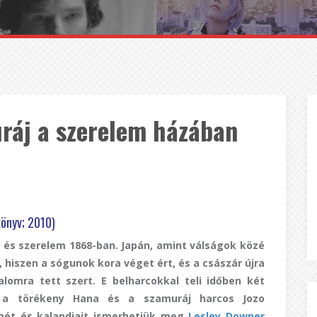
ráj a szerelem házában
könyv; 2010)
 és szerelem 1868-ban. Japán, amint válságok közé
, hiszen a sógunok kora véget ért, és a császár újra
talomra tett szert. E belharcokkal teli időben két
l, a törékeny Hana és a szamuráj harcos Jozo
mét és kalandjait ismerhetjük meg
Lesley Downer