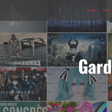
Skip
to
HOME
AMV
content
Gard