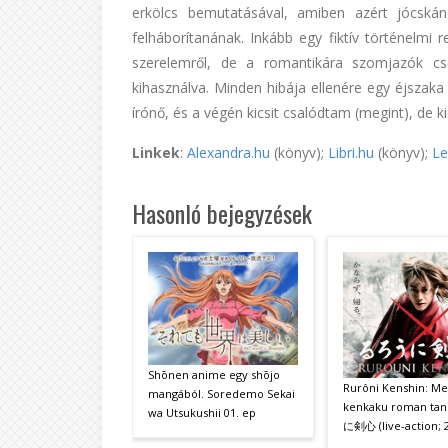
erkölcs bemutatásával, amiben azért jócskán
felháborítanának. Inkább egy fiktív történelmi 
szerelemről, de a romantikára szomjazók c
kihasználva. Minden hibája ellenére egy éjszaka 
írónő, és a végén kicsit csalódtam (megint), de k
Linkek
:
Alexandra.hu
(könyv);
Libri.hu
(könyv);
Le
Hasonló bejegyzések
Shōnen anime egy shōjo
Rurôni Kenshin: Mei
mangából. Soredemo Sekai
kenkaku roman ta
wa Utsukushii 01. ep
に剣心 (live-action; 