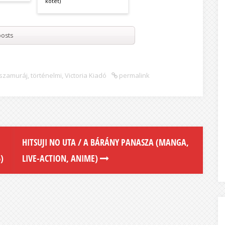
kötet)
osts
szamuráj
,
történelmi
,
Victoria Kiadó
permalink
HITSUJI NO UTA / A BÁRÁNY PANASZA (MANGA,
)
LIVE-ACTION, ANIME)