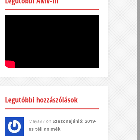
Legutóbbi AMV-m
Legutóbbi hozzászólások
Maya97 on
Szezonajánló: 2019-
es téli animék