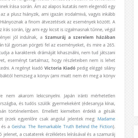
inek írása során. Ám az alapos kutatás nem elegendő egy
z a plusz hiányzik, ami igazán irodalmivá, vagyis inkább
 Hiányoznak a finom átvezetések az események között. A
az írás során, így ami egy kicsit is izgalmasnak tűnne, végül
nyei jól indulnak, a
Szamuráj a szerelem házában
án túl gyorsan pörgeti fel az eseményeket, és mire a 265.
udja a karakterek drámáját kihasználni, nem tud játszani
vet, eseményt tartalmaz, hogy részleteiben nem is lehet
kedni. A regényt kiadó
Victoria Kiadó
pedig eléggé silány
hibáktól hemzseg a könyv (ami miatt nem éri meg a könyv
e nem akarom lekicsinyelni. Japán iránti mérhetetlen
rszágba, és tudós szülők gyermekeként (édesanyja kínai,
pán történelemben. Emellett kiemelten érdekli a gésák
yvet (ezek egyenlőre csak angolul jelentek meg:
Madame
és a
Geisha: The Remarkable Truth Behind the Fiction
).
 jelenet, a csataterek érzékletes leírásával és a szamuráj