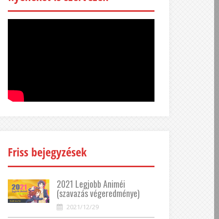
Friss bejegyzések
2021 Legjobb Animéi
(szavazás végeredménye)
2021/12/29