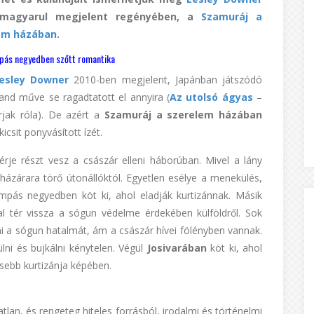
 magyarul megjelent regényében, a
Szamuráj a
em házában
.
pás negyedben szőtt romantika
esley Downer
2010-ben megjelent, Japánban játszódó
and műve se ragadtatott el annyira (
Az utolsó ágyas
–
rjak róla). De azért a
Szamuráj a szerelem házában
icsit ponyvásított ízét.
férje részt vesz a császár elleni háborúban. Mivel a lány
zárara törő útonállóktól. Egyetlen esélye a menekülés,
ámpás negyedben köt ki, ahol eladják kurtizánnak. Másik
val tér vissza a sógun védelme érdekében külföldről. Sok
ni a sógun hatalmát, ám a császár hívei fölényben vannak.
ni és bujkálni kénytelen. Végül
Josivarában
köt ki, ahol
esebb kurtizánja képében.
tlan, és rengeteg hiteles forrásból, irodalmi és történelmi