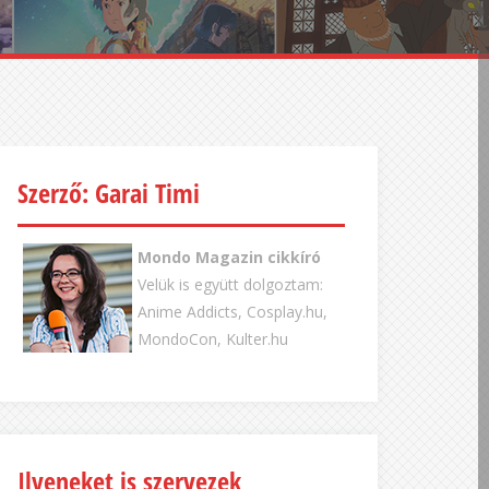
Szerző: Garai Timi
Mondo Magazin cikkíró
Velük is együtt dolgoztam:
Anime Addicts, Cosplay.hu,
MondoCon, Kulter.hu
Ilyeneket is szervezek