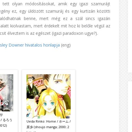
 tett olyan módosításokat, amik egy igazi szamurájt
regény ez, egy üldözött szamuráj és egy kurtizán közötti
salódhatnak benne, mert még ez a szál sincs igazán
alatt kiolvastam, mert érdekelt mit hoz ki belőle végül az
icsit élveztem is az egészet (igazi paradoxon ugye?).
sley Downer hivatalos honlapja
(eng)
ji
n / るろう
Ueda Rinko: Home / ホーム /
2012)
原乡 (shoujo manga; 2000; 2