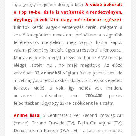
:), úgyhogy majdnem dobogó lett).
A videó bekerült
a Top 10-be, és le is vetítették a rendezvényen,
úgyhogy jó volt látni nagy méretben az egészet
.
Bár tök kezdő vagyok versenyzés terén, mégsem a
kezdő kategóriába neveztem, próbáltam a szigorúbb
feltételeknek megfelelni, meg végülis hátha kapok
valami jó kemény kritikát, úgyis a részvétel a fontos :D.
Már az is jó eredmény ha levetítik, bár az AMV témája
eléggé „sötét” XD… no majd meglátjuk. Az előző
verzióban
33 animéből
vágtam össze jeleneteket, de
mivel nagyobb felbontásban dolgoztam, és sok égetett
feliratos videó is volt, így nehéz volt mindent
beszerezni softsubbos, min
700×400
pixeles
felbontásban, úgyhogy
25-re csökkent le
a szám.
Anime lista
:
5 Centimeters Per Second (movie); Air
(movie); Chrono Crusade (TV); Earth Girl Arjuna (TV);
Denpa teki na Kanojo (OVA); Ef – a tale of memories