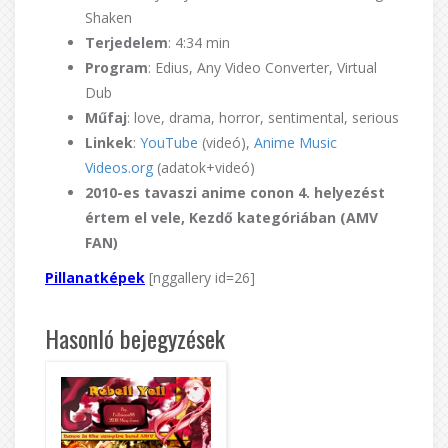
Shaken
Terjedelem
: 4:34 min
Program
: Edius, Any Video Converter, Virtual
Dub
Műfaj
: love, drama, horror, sentimental, serious
Linkek
:
YouTube
(videó),
Anime Music
Videos.org
(adatok+videó)
2010-es tavaszi anime conon 4. helyezést
értem el vele, Kezdő kategóriában (AMV
FAN)
Pillanatképek
[nggallery id=26]
Hasonló bejegyzések