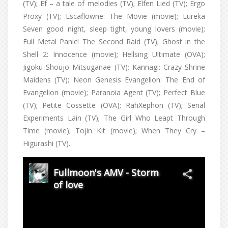
(TV); Ef – a tale of melodies (TV); Elfen Lied (TV); Ergo
Proxy (TV); Escaflowne: The Movie (movie); Eureka
Seven good night, sleep tight, young lovers (movie);
Full Metal Panic! The Second Raid (TV); Ghost in the
Shell 2: Innocence (movie); Hellsing Ultimate (OVA);
Jigoku Shoujo Mitsuganae (TV); Kannagi: Crazy Shrine
Maidens (TV); Neon Genesis Evangelion: The End of
Evangelion (movie); Paranoia Agent (TV); Perfect Blue
(TV); Petite Cossette (OVA); RahXephon (TV); Serial
Experiments Lain (TV); The Girl Who Leapt Through
Time (movie); Tojin Kit (movie); When They Cry –
Higurashi (TV).