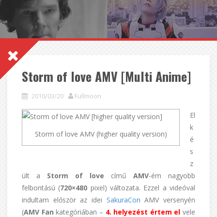
Storm of love AMV [Multi Anime]
2010/03/20
Fullmoon
El
k
Storm of love AMV (higher quality version)
é
s
z
ült a
Storm of love
című
AMV
-ém nagyobb
felbontású (
720×480
pixel) változata. Ezzel a videóval
indultam először az idei
SakuraCon
AMV versenyén
(
AMV Fan
kategóriában –
4. helyezést értem el
vele