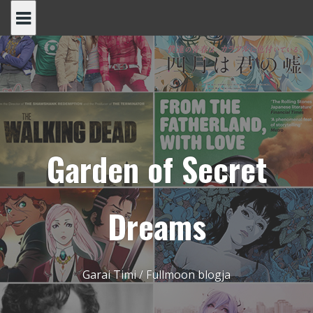
Skip
to
content
Garden of Secret
Dreams
Garai Timi / Fullmoon blogja