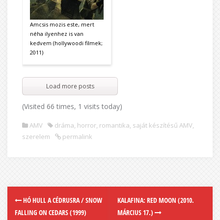
Amcsis mozis este, mert
néha ilyenhez is van
kedvem (hollywoodi filmek;
2011)
Load more posts
(Visited 66 times, 1 visits today)
AMV
dráma
,
horror
,
romantika
,
saját készítésű AMV
,
szerelem
permalink
HÓ HULL A CÉDRUSRA / SNOW
KALAFINA: RED MOON (2010.
FALLING ON CEDARS (1999)
MÁRCIUS 17.)