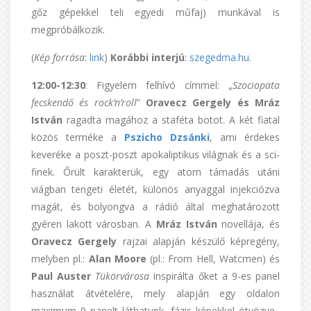
gőz gépekkel teli egyedi műfaj) munkával is
megpróbálkozik.
(
Kép forrása
:
link
)
Korábbi interjú
:
szegedma.hu
.
12:00-12:30
: Figyelem felhívó címmel: „
Szociopata
fecskendő és rock’n’roll
”
Oravecz Gergely és Mráz
István
ragadta magához a staféta botot. A két fiatal
közös terméke a
Pszicho Dzsánki
, ami érdekes
keveréke a poszt-poszt apokaliptikus világnak és a sci-
finek. Őrült karakterük, egy atom támadás utáni
viágban tengeti életét, különös anyaggal injekciózva
magát, és bolyongva a rádió által meghatározott
gyéren lakott városban. A
Mráz István
novellája, és
Oravecz Gergely
rajzai alapján készülő képregény,
melyben pl.:
Alan Moore
(pl.: From Hell, Watcmen) és
Paul Auster
Tükörvárosa
inspirálta őket a 9-es panel
használat átvételére, mely alapján egy oldalon
maximum 9 panelt láthatunk, fázis képekkel ötvözve.