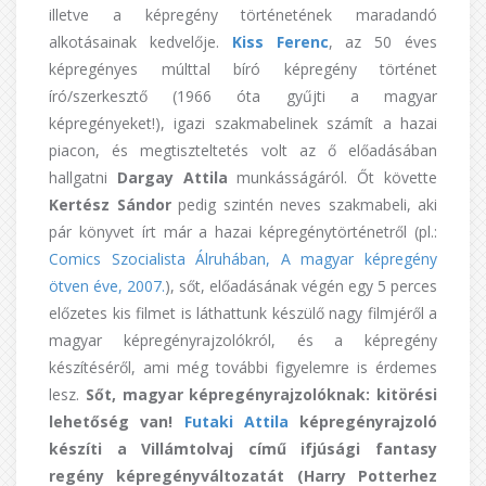
illetve a képregény történetének maradandó
alkotásainak kedvelője.
Kiss Ferenc
, az 50 éves
képregényes múlttal bíró képregény történet
író/szerkesztő (1966 óta gyűjti a magyar
képregényeket!), igazi szakmabelinek számít a hazai
piacon, és megtiszteltetés volt az ő előadásában
hallgatni
Dargay Attila
munkásságáról. Őt követte
Kertész Sándor
pedig szintén neves szakmabeli, aki
pár könyvet írt már a hazai képregénytörténetről (pl.:
Comics Szocialista Álruhában, A magyar képregény
ötven éve, 2007.
), sőt, előadásának végén egy 5 perces
előzetes kis filmet is láthattunk készülő nagy filmjéről a
magyar képregényrajzolókról, és a képregény
készítéséről, ami még további figyelemre is érdemes
lesz.
Sőt, magyar képregényrajzolóknak: kitörési
lehetőség van!
Futaki Attila
képregényrajzoló
készíti a Villámtolvaj című ifjúsági fantasy
regény képregényváltozatát (Harry Potterhez