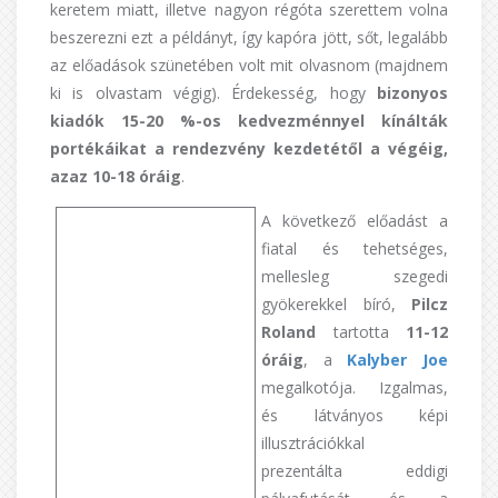
keretem miatt, illetve nagyon régóta szerettem volna
beszerezni ezt a példányt, így kapóra jött, sőt, legalább
az előadások szünetében volt mit olvasnom (majdnem
ki is olvastam végig). Érdekesség, hogy
bizonyos
kiadók 15-20 %-os kedvezménnyel kínálták
portékáikat a rendezvény kezdetétől a végéig,
azaz 10-18 óráig
.
A következő előadást a
fiatal és tehetséges,
mellesleg szegedi
gyökerekkel bíró,
Pilcz
Roland
tartotta
11-12
óráig
, a
Kalyber Joe
megalkotója. Izgalmas,
és látványos képi
illusztrációkkal
prezentálta eddigi