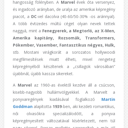
hangosság fölényben. A
Marvel
évek óta versenyez,
és ingadozó arányban, de uralja az amerikai képregény
piacot, a
DC
-vel dacolva (40-60/50-30% -os aránnyal).
A több évtizedes múltú céget olyan nevek tettek
naggyá, mint a
Fenegyerek, a Megtorló, az X-Men,
Amerika kapitány, Rozsomák, Transformers,
Pókember, Vasember, Fantasztikus négyes, Hulk,
stb. Mostani virágkorát a sorozatos hollywoodi
megfilmesítések miatt élheti, mivel rengeteg
képregényéből készítenek a „csillagok városában”
újabbnál, újabb kassza sikereket.
A
Marvel
az 1960-as évektől kezdve áll a csúcson,
kisebb-nagyobb hullámvölgyekkel. A Marvelt a
ponyvaregények kiadásával foglalkozó
Martin
Goddman
alapította
1939
-ben, aki kezdeti romantikus,
női olvasókra specializálodótt, a ponyva
képregényesített változatával kísérletezett, nem túl
nagy sikerrel. Persze mellette szerepeltek a már jól