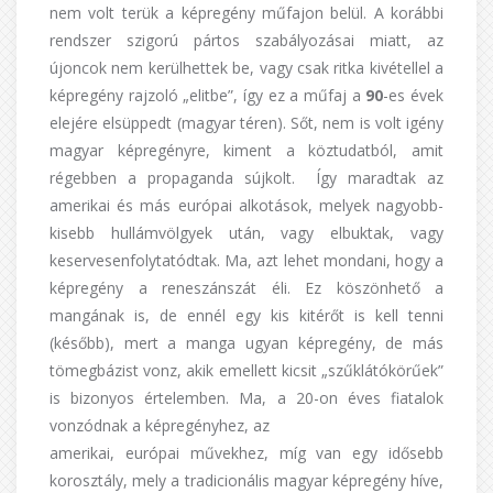
nem volt terük a képregény műfajon belül. A korábbi
rendszer szigorú pártos szabályozásai miatt, az
újoncok nem kerülhettek be, vagy csak ritka kivétellel a
képregény rajzoló „elitbe”, így ez a műfaj a
90
-es évek
elejére elsüppedt (magyar téren). Sőt, nem is volt igény
magyar képregényre, kiment a köztudatból, amit
régebben a propaganda sújkolt. Így maradtak az
amerikai és más európai alkotások, melyek nagyobb-
kisebb hullámvölgyek után, vagy elbuktak, vagy
keservesenfolytatódtak. Ma, azt lehet mondani, hogy a
képregény a reneszánszát éli. Ez köszönhető a
mangának is, de ennél egy kis kitérőt is kell tenni
(később), mert a manga ugyan képregény, de más
tömegbázist vonz, akik emellett kicsit „szűklátókörűek”
is bizonyos értelemben. Ma, a 20-on éves fiatalok
vonzódnak a képregényhez, az
amerikai, európai művekhez, míg van egy idősebb
korosztály, mely a tradicionális magyar képregény híve,