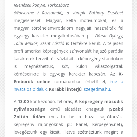
Jelenések könyve, Torkosborz
(Wolverine / Rozsomák), a vámpír Báthory Erzsébet
megjelenését. Magyar, kelta motívumokat, és a
magyar történelem/irodalom nagyjait használták fel
egy-egy karakter megalkotásában pl.:
Dózsa György,
Toldi Miklós, Szent László
is terítékre került. A teljesen
profi amerikai képregények színvonalát hajazó paródia
karakterek terveit, és vázlatait, a képregény standokon
is megnézhettük, sőt, külön válaszolgattak
kérdéseinkre is egy-egy karakter kapcsán. Az
X-
Embörök
online
formátumban érhető el,
íme a
hivatalos oldaluk
.
Korábbi interjú
:
szegedma.hu.
A
13:00
-kor kezdődő, fél órás,
A képregény második
nyilvánossága
című előadást kihagytuk (
Szabó
Zoltán Ádám
mutatta be a hazai sajtóforrást
képregény rajongóknak pl.: Panel, Kérpegény.net),
levegőztünk egy kicsit, illetve szétnéztünk megint a