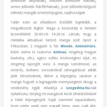
(tinédzser lányoknak),
shounen
(tinédzser fiúknak),
seinen
(idősebb fiúk/férfiaknak), josei (idősebb/dolgozó
nőknek) mangák ismertetőjegyeit, sajátosságait.
Talán ezen az előadáson érződőtt leginkább, a
megváltozott légkör. Maga a korosztály is hirtelen
lecserélődött 20-60-ról 14-20-ra. Látszik, hogy a
médiába aktuálisan betörő manga (volt riport a
Fókuszban, 2 magazin is fut:
Mondo
,
AnimeStars
,
külön anime tv csatorna:
Animax
, rengeteg magyar
kiadvány, stb.), egész széles közönséghez eljut, és
rengeteg rajongót vonz. A manga szerelmesei, az
ismerős, kedvenc sorozatoknál sikongatással adták
jelét tetszésüknek, illetve a képregény vásáron a
manga fogyott a legnagyobb mennyiségben! Ahogy a
rendezvény egyik előadója a
szegedma.hu
-nak
nyilatkozta, tényleg mi mangások kicsit elhatárolódunk
a többi képregénytől. Saját szemmel tapasztaltam,
hogy szinte senki sem maradt benn, vagy csak alig,