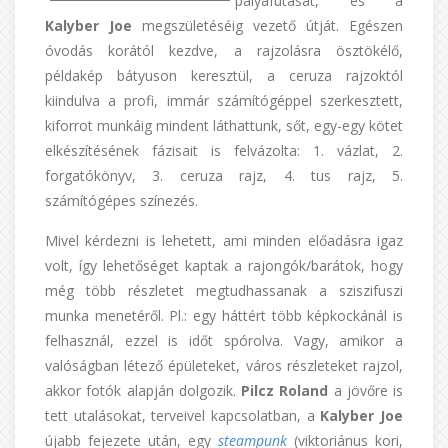
pályafutását, és a
Kalyber Joe
megszületéséig vezető útját. Egészen
óvodás korától kezdve, a rajzolásra ösztökélő,
példakép bátyuson keresztül, a ceruza rajzoktól
kiindulva a profi, immár számítógéppel szerkesztett,
kiforrot munkáig mindent láthattunk, sőt, egy-egy kötet
elkészítésének fázisait is felvázolta: 1. vázlat, 2.
forgatókönyv, 3. ceruza rajz, 4. tus rajz, 5.
számítógépes színezés.
Mivel kérdezni is lehetett, ami minden előadásra igaz
volt, így lehetőséget kaptak a rajongók/barátok, hogy
még több részletet megtudhassanak a sziszifuszi
munka menetéről. Pl.: egy háttért több képkockánál is
felhasznál, ezzel is időt spórolva. Vagy, amikor a
valóságban létező épületeket, város részleteket rajzol,
akkor fotók alapján dolgozik.
Pilcz Roland
a jövőre is
tett utalásokat, terveivel kapcsolatban, a
Kalyber Joe
újabb fejezete után, egy
steampunk
(viktoriánus kori,