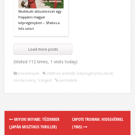
Multikulti stílusötvözet egy
frappáns magyar
képregényben – 5Pallos a
hős sztori
Load more posts
(Visited 112 times, 1 visits today)
Események
2009-es animék
,
képregényfesztivál
,
rendezvény
,
Szeged
permalink
MIYUKI MIYABE: TŰZEMBER
CAPOTE TRUMAN: HIDEGVÉRREL
(JAPÁN MISZTIKUS THRILLER)
(1965)