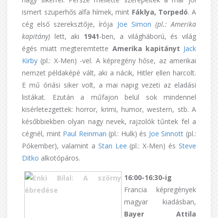
ismert szuperhős alfa hímek, mint
Fáklya, Torpedó
. A
cég első szereksztője, írója
Joe Simon
(pl.: Amerika
kapitány)
lett, aki
1941
-ben, a világháború, és világ
égés miatt megteremtette
Amerika kapitányt
Jack
Kirby
(pl.: X-Men) -vel. A képregény hőse, az amerikai
nemzet példaképé vált, aki a nácik, Hitler ellen harcolt.
E mű óriási siker volt, a mai napig vezeti az eladási
listákat. Ezután a műfajon belül sok mindennel
kisérletezgettek: horror, krimi, humor, western, stb. A
későbbiekben olyan nagy nevek, rajzolók tűntek fel a
cégnél, mint
Paul Reinman
(pl.: Hulk) és
Joe Sinnott
(pl.:
Pókember), valamint a
Stan Lee
(pl.: X-Men) és
Steve
Ditko
alkotópáros.
16:00-16:30-ig
Francia képregények
magyar kiadásban,
Bayer Attila