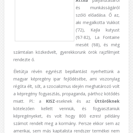
Attila
pályafutásáról
és munkásságáról
szóló előadása. Ő az,
aki megalkotta
Vukkot
(’72),
Kajla kutyust
(’67-82),
La Fontaine
meséi
t (’68), és még
számtalan közkedvelt, gyerekkorunk örök rajzfilmjeit
rendezte ő.
Életútja révén egyrészt bepillantást nyerhettünk a
magyar képregény ipar fejlődésébe, ami viszonylag
régóta élt, sőt, a szocializmus idején meghatározó volt
a képregény fogyasztás, propaganda, párthoz kötődés
miatt. Pl.: a
KISZ
-eseknek és az
Úttörőknek
kötelezően kellett venniük, és fogyasztaniuk
képregényeket, és volt hogy 800 ezres! példány
számot rendelt meg a kormány. Persze ekkor sem az
amerikai, sem más kapitalista rendszer termékei nem