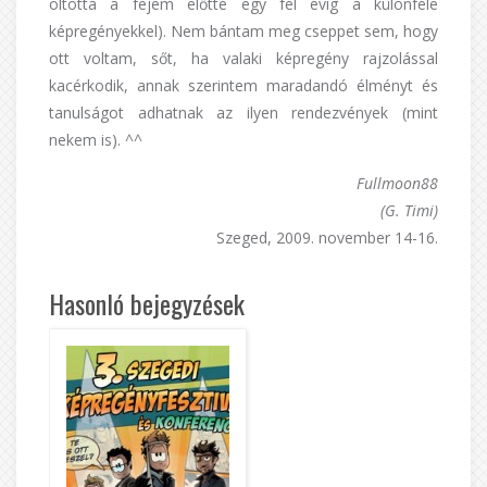
oltotta a fejem előtte egy fél évig a különféle
képregényekkel). Nem bántam meg cseppet sem, hogy
ott voltam, sőt, ha valaki képregény rajzolással
kacérkodik, annak szerintem maradandó élményt és
tanulságot adhatnak az ilyen rendezvények (mint
nekem is). ^^
Fullmoon88
(G. Timi)
Szeged, 2009. november 14-16.
Hasonló bejegyzések