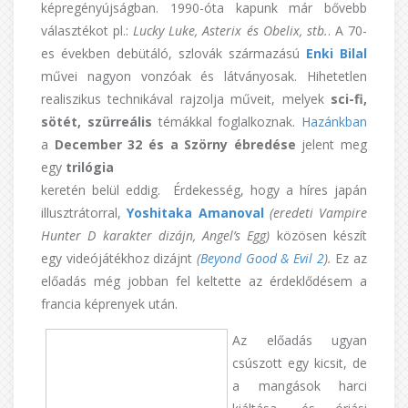
képregényújságban. 1990-óta kapunk már bővebb
választékot pl.:
Lucky Luke, Asterix és Obelix, stb.
. A 70-
es években debütáló, szlovák származású
Enki Bilal
művei nagyon vonzóak és látványosak. Hihetetlen
realiszikus technikával rajzolja műveit, melyek
sci-fi,
sötét, szürreális
témákkal foglalkoznak.
Hazánkban
a
December 32 és a Szörny ébredése
jelent meg
egy
trilógia
keretén belül eddig. Érdekesség, hogy a híres japán
illusztrátorral,
Yoshitaka Amanoval
(eredeti Vampire
Hunter D karakter dizájn, Angel’s Egg)
közösen készít
egy videójátékhoz dizájnt
(
Beyond Good & Evil 2
).
Ez az
előadás még jobban fel keltette az érdeklődésem a
francia képrenyek után.
Az előadás ugyan
csúszott egy kicsit, de
a mangások harci