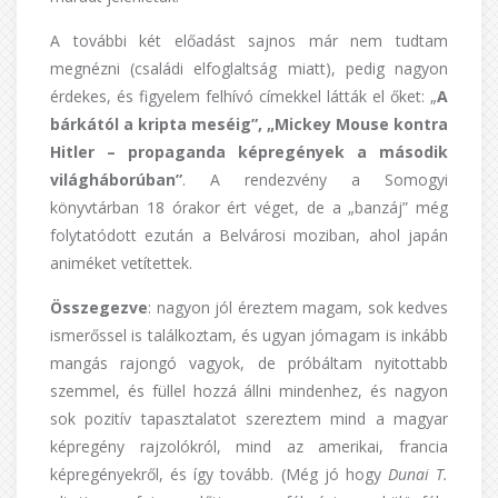
A további két előadást sajnos már nem tudtam
megnézni (családi elfoglaltság miatt), pedig nagyon
érdekes, és figyelem felhívó címekkel látták el őket: „
A
bárkától a kripta meséig”, „Mickey Mouse kontra
Hitler – propaganda képregények a második
világháborúban”
. A rendezvény a Somogyi
könyvtárban 18 órakor ért véget, de a „banzáj” még
folytatódott ezután a Belvárosi moziban, ahol japán
animéket vetítettek.
Összegezve
: nagyon jól éreztem magam, sok kedves
ismerőssel is találkoztam, és ugyan jómagam is inkább
mangás rajongó vagyok, de próbáltam nyitottabb
szemmel, és füllel hozzá állni mindenhez, és nagyon
sok pozitív tapasztalatot szereztem mind a magyar
képregény rajzolókról, mind az amerikai, francia
képregényekről, és így tovább. (Még jó hogy
Dunai T.