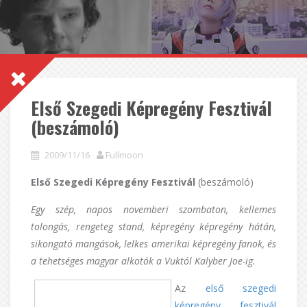
Első Szegedi Képregény Fesztivál
(beszámoló)
2009/11/16
Fullmoon
Első Szegedi Képregény Fesztivál
(beszámoló)
Egy szép, napos novemberi szombaton, kellemes
tolongás, rengeteg stand, képregény képregény hátán,
sikongató mangások, lelkes amerikai képregény fanok, és
a tehetséges magyar alkotók a Vuktól Kalyber Joe-ig.
Az
első szegedi
képregény fesztivál