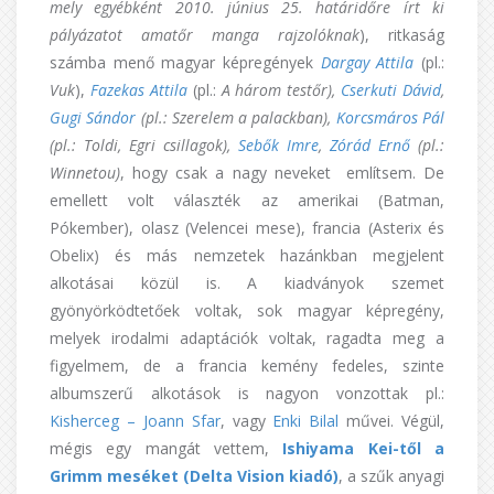
mely egyébként 2010. június 25. határidőre írt ki
pályázatot amatőr manga rajzolóknak
), ritkaság
számba menő magyar képregények
Dargay Attila
(pl.:
Vuk
),
Fazekas Attila
(pl.:
A három testőr),
Cserkuti Dávid
,
Gugi Sándor
(pl.: Szerelem a palackban),
Korcsmáros Pál
(pl.: Toldi, Egri csillagok),
Sebők Imre
,
Zórád Ernő
(pl.:
Winnetou)
, hogy csak a nagy neveket említsem. De
emellett volt választék az amerikai (Batman,
Pókember), olasz (Velencei mese), francia (Asterix és
Obelix) és más nemzetek hazánkban megjelent
alkotásai közül is. A kiadványok szemet
gyönyörködtetőek voltak, sok magyar képregény,
melyek irodalmi adaptációk voltak, ragadta meg a
figyelmem, de a francia kemény fedeles, szinte
albumszerű alkotások is nagyon vonzottak pl.:
Kisherceg – Joann Sfar
, vagy
Enki Bilal
művei. Végül,
mégis egy mangát vettem,
Ishiyama Kei-től a
Grimm meséket (Delta Vision kiadó)
, a szűk anyagi