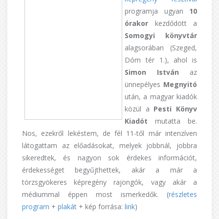
programja ugyan
10
órakor
kezdődött a
Somogyi
könyvtár
alagsorában (Szeged,
Dóm tér 1.), ahol is
Simon István
az
ünnepélyes
Megnyitó
után, a magyar kiadók
közül a
Pesti Könyv
Kiadót
mutatta be.
Nos, ezekről lekéstem, de fél 11-től már intenzíven
látogattam az előadásokat, melyek jobbnál, jobbra
sikeredtek, és nagyon sok érdekes információt,
érdekességet begyűjthettek, akár a már a
törzsgyökeres képregény rajongók, vagy akár a
médiummal éppen most ismerkedők. (
részletes
program
+
plakát
+ kép forrása:
link
)