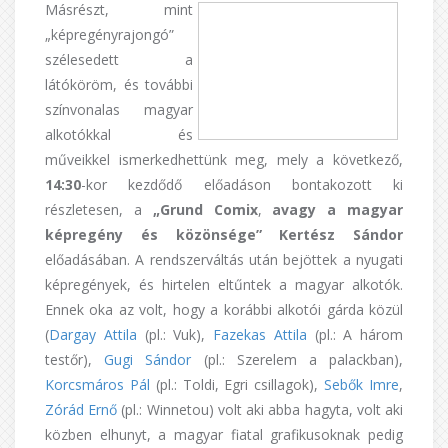
Másr
észt, mint
„képregényrajongó”
szélesedett a
látóköröm, és további
színvonalas magyar
alkotókkal és
műveikkel ismerkedhettünk meg, mely a következő,
14:30
-kor kezdődő előadáson bontakozott ki
részletesen, a
„Grund Comix
,
avagy a magyar
képregény és közönsége”
Kertész Sándor
előadásában. A rendszerváltás után bejöttek a nyugati
képregények, és hirtelen eltűntek a magyar alkotók.
Ennek oka az volt, hogy a korábbi alkotói gárda közül
(
Dargay Attila
(pl.: Vuk),
Fazekas Attila
(pl.: A három
testőr),
Gugi Sándor
(pl.: Szerelem a palackban),
Korcsmáros Pál
(pl.: Toldi, Egri csillagok),
Sebők Imre
,
Zórád Ernő
(pl.: Winnetou) volt aki abba hagyta, volt aki
közben elhunyt, a magyar fiatal grafikusoknak pedig