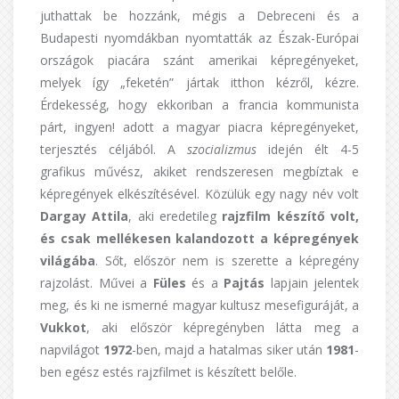
juthattak be hozzánk, mégis a Debreceni és a
Budapesti nyomdákban nyomtatták az Észak-Európai
országok piacára szánt amerikai képregényeket,
melyek így „feketén” jártak itthon kézről, kézre.
Érdekesség, hogy ekkoriban a francia kommunista
párt, ingyen! adott a magyar piacra képregényeket,
terjesztés céljából. A
szocializmus
idején élt 4-5
grafikus művész, akiket rendszeresen megbíztak e
képregények elkészítésével. Közülük egy nagy név volt
Dargay Attila
, aki eredetileg
rajzfilm készítő volt,
és csak mellékesen kalandozott a képregények
világába
. Sőt, először nem is szerette a képregény
rajzolást. Művei a
Füles
és a
Pajtás
lapjain jelentek
meg, és ki ne ismerné magyar kultusz mesefiguráját, a
Vukkot
, aki először képregényben látta meg a
napvilágot
1972
-ben, majd a hatalmas siker után
1981
-
ben egész estés rajzfilmet is készített belőle.