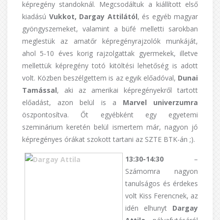
képregény standoknál. Megcsodáltuk a kiállított első
kiadású
Vukkot, Dargay Attilától
, és egyéb magyar
gyöngyszemeket, valamint a büfé melletti sarokban
meglestük az amatőr képregényrajzolók munkáját,
ahol 5-10 éves korig rajzolgattak gyermekek, illetve
mellettük képregény totó kitöltési lehetőség is adott
volt. Közben beszélgettem is az egyik előadóval,
Dunai
Tamással
, aki az amerikai képregényekről tartott
előadást, azon belül is a
Marvel
univerzumra
öszpontosítva. Őt egyébként egy egyetemi
szeminárium keretén belül ismertem már, nagyon jó
képregényes órákat szokott tartani az SZTE BTK-án ;).
13:30-14:30
–
Számomra nagyon
tanulságos és érdekes
volt Kiss Ferencnek, az
idén elhunyt
Dargay