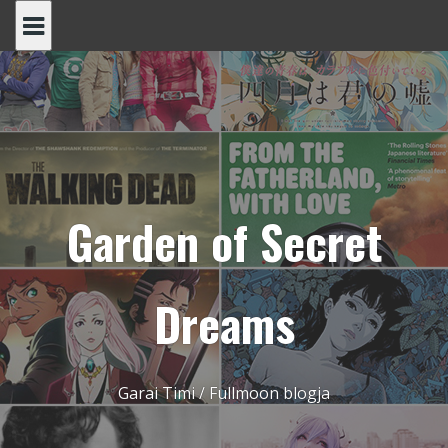
Skip
to
content
Garden of Secret
Dreams
Garai Timi / Fullmoon blogja