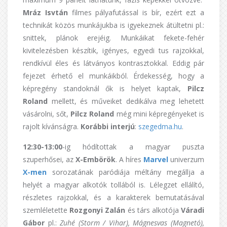
Mráz Isvtán
filmes pályafutással is bír, ezért ezt a
technikát közös munkájukba is igyekeznek átültetni pl.:
snittek, plánok erejéig. Munkáikat fekete-fehér
kivitelezésben készítik, igényes, egyedi tus rajzokkal,
rendkívül éles és látványos kontrasztokkal. Eddig pár
fejezet érhető el munkáikból. Érdekesség, hogy a
képregény standoknál ők is helyet kaptak,
Pilcz
Roland
mellett, és műveiket dedikálva meg lehetett
vásárolni, sőt,
Pilcz Roland
még mini képregényeket is
rajolt kívánságra.
Korábbi interjú
:
szegedma.hu
.
12:30-13:00
-ig hódítottak a magyar puszta
szuperhősei, az
X-Embörök
. A híres
Marvel
univerzum
X-men
sorozatának paródiája méltány megállja a
helyét a magyar alkotók tollából is. Lélegzet ellálító,
részletes rajzokkal, és a karakterek bemutatásával
szemléletette
Rozgonyi Zalán
és társ alkotója
Váradi
Gábor
pl.:
Zuhé (Storm / Vihar), Mágnesvas (Magnetó),