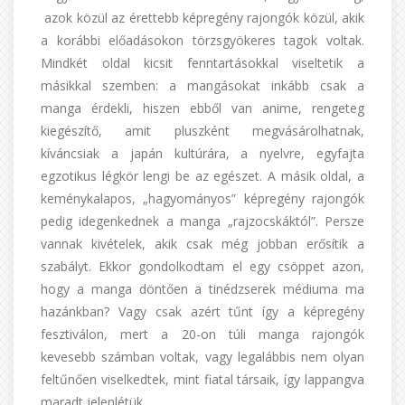
azok közül az érettebb képregény rajongók közül, akik
a korábbi előadásokon törzsgyökeres tagok voltak.
Mindkét oldal kicsit fenntartásokkal viseltetik a
másikkal szemben: a mangásokat inkább csak a
manga érdekli, hiszen ebből van anime, rengeteg
kiegészítő, amit pluszként megvásárolhatnak,
kíváncsiak a japán kultúrára, a nyelvre, egyfajta
egzotikus légkör lengi be az egészet. A másik oldal, a
keménykalapos, „hagyományos” képregény rajongók
pedig idegenkednek a manga „rajzocskáktól”. Persze
vannak kivételek, akik csak még jobban erősítik a
szabályt. Ekkor gondolkodtam el egy csöppet azon,
hogy a manga döntően a tinédzserek médiuma ma
hazánkban? Vagy csak azért tűnt így a képregény
fesztiválon, mert a 20-on túli manga rajongók
kevesebb számban voltak, vagy legalábbis nem olyan
feltűnően viselkedtek, mint fiatal társaik, így lappangva
maradt jelenlétük.