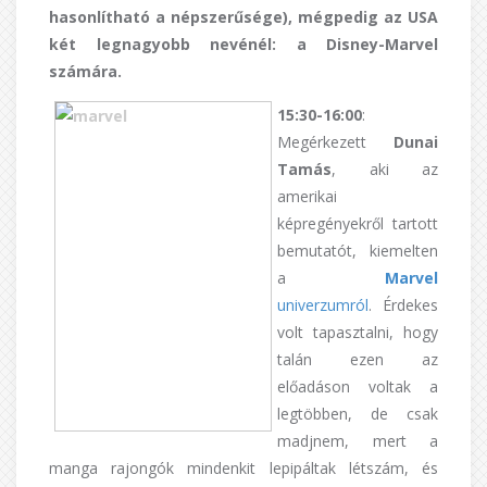
hasonlítható a népszerűsége), mégpedig az USA
két legnagyobb nevénél: a Disney-Marvel
számára.
15:30-16:00
:
Megérkezett
Dunai
Tamás
, aki az
amerikai
képregényekről tartott
bemutatót, kiemelten
a
Marvel
univerzumról
. Érdekes
volt tapasztalni, hogy
talán ezen az
előadáson voltak a
legtöbben, de csak
madjnem, mert a
manga rajongók mindenkit lepipáltak létszám, és