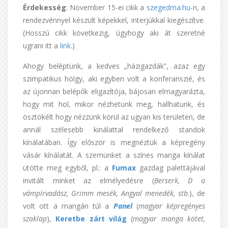
Érdekesség
: November 15-ei cikk a
szegedma.hu
-n, a
rendezvénnyel készült képekkel, interjúkkal kiegészítve.
(Hosszú cikk következig, úgyhogy aki át szeretné
ugrani itt a
link
.)
Ahogy beléptünk, a kedves „házigazdák”, azaz egy
szimpatikus hölgy, aki egyben volt a konferanszié, és
az újonnan belépők eligazítója, bájosan elmagyarázta,
hogy mit hol, mikor nézhetünk meg, hallhatunk, és
ösztökélt hogy nézzünk körül az ugyan kis területen, de
annál szélesebb kinálattal rendelkező standok
kínálatában. Így először is megnéztük a képregény
vásár kínálatát. A szemünket a színes manga kínálat
ütötte meg egyből, pl.: a
Fumax
gazdag palettájával
invitált minket az elmélyedésre (
Berserk, D a
vámpírvadász, Grimm mesék, Angyal menedék, stb
.), de
volt ott a mangán túl a
Panel
(
magyar képregényes
szaklap
),
Keretbe zárt világ
(
magyar manga kötet,