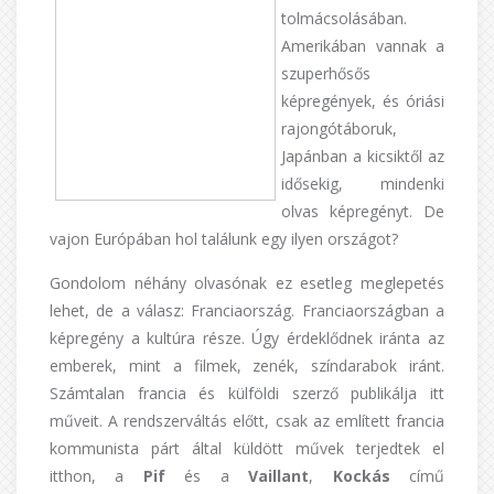
tolmácsolásában.
Amerikában vannak a
szuperhősős
képregények, és óriási
rajongótáboruk,
Japánban a kicsiktől az
idősekig, mindenki
olvas képregényt. De
vajon Európában hol találunk egy ilyen országot?
Gondolom néhány olvasónak ez esetleg meglepetés
lehet, de a válasz: Franciaország. Franciaországban a
képregény a kultúra része. Úgy érdeklődnek iránta az
emberek, mint a filmek, zenék, színdarabok iránt.
Számtalan francia és külföldi szerző publikálja itt
műveit. A rendszerváltás előtt, csak az említett francia
kommunista párt által küldött művek terjedtek el
itthon, a
Pif
és a
Vaillant
,
Kockás
című