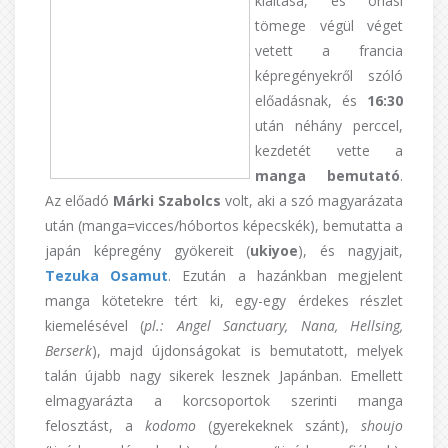
kiáltása, és óriási
tömege végül véget
vetett a francia
képregényekről szóló
előadásnak, és
16:30
után néhány perccel,
kezdetét vette a
manga bemutató
.
Az előadó
Márki
Szabolcs
volt, aki a szó magyarázata
után (manga=vicces/hóbortos képecskék), bemutatta a
japán képregény gyökereit (
ukiyoe
), és nagyjait,
Tezuka Osamut
. Ezután a hazánkban megjelent
manga kötetekre tért ki, egy-egy érdekes részlet
kiemelésével (
pl.: Angel Sanctuary, Nana, Hellsing,
Berserk
), majd újdonságokat is bemutatott, melyek
talán újabb nagy sikerek lesznek Japánban. Emellett
elmagyarázta a korcsoportok szerinti manga
felosztást, a
kodomo
(gyerekeknek szánt),
shoujo