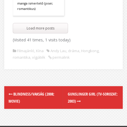
manga ismertető (josei;
romantikus)
Load more posts
(Visited 41 times, 1 visits today)
Filmajánló
,
Kína
Andy Lau
,
dráma
,
Hongkong
,
romantika
,
vígjáték
permalink
BLINDNESS/VAKSÁG (2008;
GUNSLINGER GIRL (TV-SOROZAT;
MOVIE)
2003)