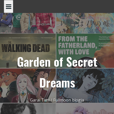
Skip
to
content
Garden of Secret
Dreams
Garai Timi / Fullmoon blogja