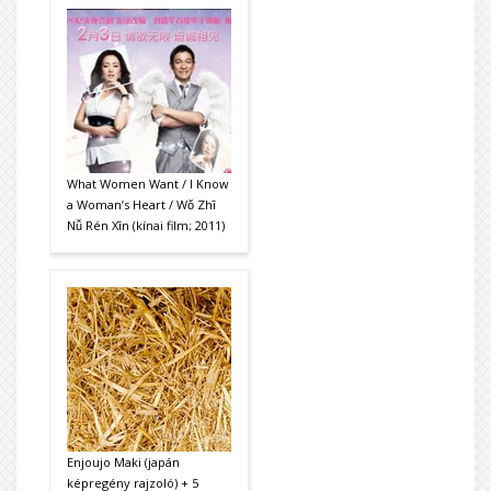
What Women Want / I Know
a Woman’s Heart / Wǒ Zhī
Nǚ Rén Xīn (kínai film; 2011)
Enjoujo Maki (japán
képregény rajzoló) + 5