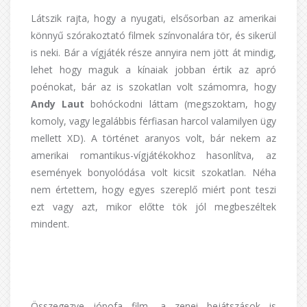
Látszik rajta, hogy a nyugati, elsősorban az amerikai
könnyű szórakoztató filmek színvonalára tör, és sikerül
is neki. Bár a vígjáték része annyira nem jött át mindig,
lehet hogy maguk a kínaiak jobban értik az apró
poénokat, bár az is szokatlan volt számomra, hogy
Andy Laut
bohóckodni láttam (megszoktam, hogy
komoly, vagy legalábbis férfiasan harcol valamilyen ügy
mellett XD). A történet aranyos volt, bár nekem az
amerikai romantikus-vígjátékokhoz hasonlítva, az
események bonyolódása volt kicsit szokatlan. Néha
nem értettem, hogy egyes szereplő miért pont teszi
ezt vagy azt, mikor előtte tök jól megbeszéltek
mindent.
Összegezve jópofa film, a zenei bejátszások is