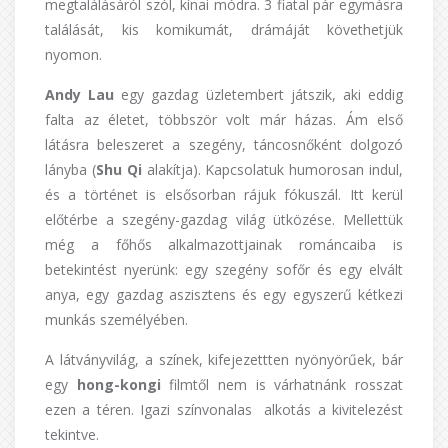
megtalálásáról szól, kínai módra. 3 fiatal pár egymásra
találását, kis komikumát, drámáját követhetjük
nyomon.
Andy Lau
egy gazdag üzletembert játszik, aki eddig
falta az életet, többször volt már házas. Ám első
látásra beleszeret a szegény, táncosnőként dolgozó
lányba (
Shu Qi
alakítja). Kapcsolatuk humorosan indul,
és a történet is elsősorban rájuk fókuszál. Itt kerül
előtérbe a szegény-gazdag világ ütközése. Mellettük
még a főhős alkalmazottjainak románcaiba is
betekintést nyerünk: egy szegény sofőr és egy elvált
anya, egy gazdag aszisztens és egy egyszerű kétkezi
munkás személyében.
A látványvilág, a színek, kifejezettten nyönyörűek, bár
egy
hong-kongi
filmtől nem is várhatnánk rosszat
ezen a téren. Igazi színvonalas alkotás a kivitelezést
tekintve.