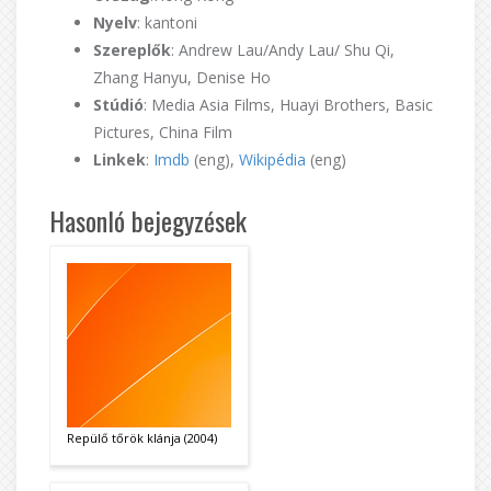
Nyelv
: kantoni
Szereplők
: Andrew Lau/Andy Lau/ Shu Qi,
Zhang Hanyu, Denise Ho
Stúdió
: Media Asia Films, Huayi Brothers, Basic
Pictures, China Film
Linkek
:
Imdb
(eng),
Wikipédia
(eng)
Hasonló bejegyzések
Repülő tőrök klánja (2004)