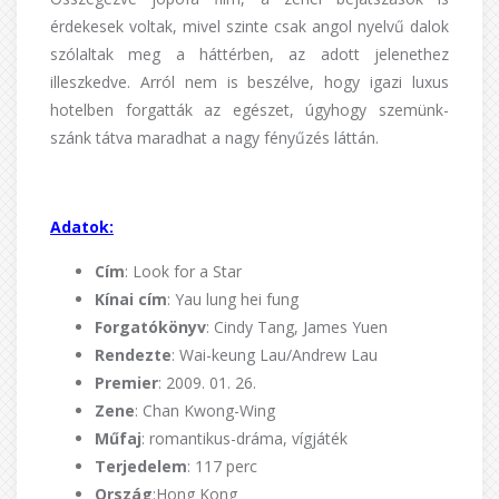
érdekesek voltak, mivel szinte csak angol nyelvű dalok
szólaltak meg a háttérben, az adott jelenethez
illeszkedve. Arról nem is beszélve, hogy igazi luxus
hotelben forgatták az egészet, úgyhogy szemünk-
szánk tátva maradhat a nagy fényűzés láttán.
Adatok:
Cím
: Look for a Star
Kínai cím
: Yau lung hei fung
Forgatókönyv
: Cindy Tang, James Yuen
Rendezte
: Wai-keung Lau/Andrew Lau
Premier
: 2009. 01. 26.
Zene
: Chan Kwong-Wing
Műfaj
: romantikus-dráma, vígjáték
Terjedelem
: 117 perc
Ország
:Hong Kong