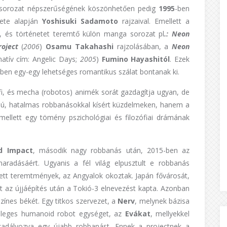
 A sorozat népszerűségének köszönhetően pedig
1995
-ben
nete alapján
Yoshisuki
Sadamoto
rajzaival. Emellett a
at, és történetet teremtő külön manga sorozat pl
.: Neon
roject
(
2006
)
Osamu
Takahashi
rajzolásában, a
Neon
natív cím: Angelic Days;
2005
)
Fumino Hayashitól
. Ezek
en egy-egy lehetséges romantikus szálat bontanak ki.
fi, és mecha (robotos) animék sorát gazdagítja ugyan, de
élú, hatalmas robbanásokkal kísért küzdelmeken, hanem a
Emellett egy tömény pszichológiai és filozófiai drámának
d
Impact
, második nagy robbanás után, 2015-ben az
aradásáért. Ugyanis a fél világ elpusztult e robbanás
ett teremtmények, az Angyalok okoztak. Japán fővárosát,
t az újjáépítés után a Tokió-3 elnevezést kapta. Azonban
zínes békét. Egy titkos szervezet, a
Nerv
, melynek bázisa
lönleges humanoid robot egységet, az
Evákat
, mellyekkel
akadályozva egy újabb robbanást. Ennek a projectnek a