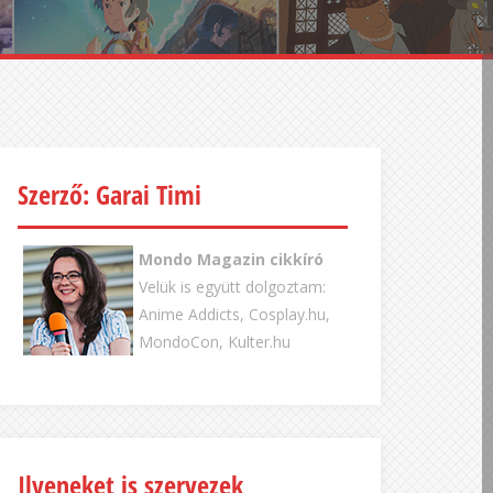
Szerző: Garai Timi
Mondo Magazin cikkíró
Velük is együtt dolgoztam:
Anime Addicts, Cosplay.hu,
MondoCon, Kulter.hu
Ilyeneket is szervezek