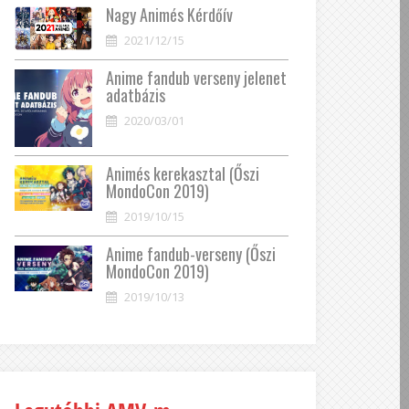
Nagy Animés Kérdőív
2021/12/15
Anime fandub verseny jelenet
adatbázis
2020/03/01
Animés kerekasztal (Őszi
MondoCon 2019)
2019/10/15
Anime fandub-verseny (Őszi
MondoCon 2019)
2019/10/13