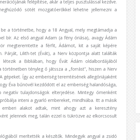
erációjának felépítése, akár a teljes pusztulással kezdve.
meghúzódó sötét mozgatóerőkkel lehetne jellemezni a
ik be a történetbe, hogy a 18 Angyal, mely megtámadja a
el bír. Az első angyal Adam (a fény óriása), avagy Ádám
ör megteremtette a férfit, Ádámot, kit a saját képére
árját, Lilith-tet (Évát), a Nerv központja alatt találták
s létezik a Bibliában, hogy Évát Ádám oldalbordájából
történetben tényleg ő játssza a „forrást”, hiszen a Nerv
EVA gépeket. Így az emberiség teremtésének allegóriájaként
, hogy Éva bűnövél kezdődött el az emberiség halandósága,
b negatív tulajdonságok elterjedése. Mintegy ómenként
próbálja inteni a gyarló embereket, mindhiába. Itt a másik
 emberi alakot adtak, mint ahogy azt a keresztény
nt jelennek meg, talán ezzel is tükrözve az elkorcsosult
lógiából merítették a készítők. Mindegyik angyal a zsidó