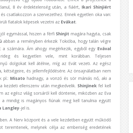
tlanul, 8 év érdektelenség után, a fiáért,
Ikari
Shinjiért
és csatlakozzon a szervezethez. Ennek egyetlen oka van:
örüli fiatalok képesek vezetni az
Evákat
.
jól egymással, hiszen a férfi
Shinjit
magára hagyta, csak
ú
abban a reményben érkezik Tokióba, hogy talán végre
hat a számára. Ám ahogy megérkezik, egyből egy
Evával
 rideg és kegyetlen vele, mint korábban. Teljesen
nyű dolgokat kell átélnie, míg az Evát vezeti. Az egész
a, kétségeire, és jellemfejlődésére. Az önsajnálatban nem
k pl.:
Misato
hadnagy, a vonzó és sör mániás nő, aki a
k a kezdeti ellenszenv után megkedvelik.
Shinjinek
fel kell
m az egész világ sorsáról kell döntenie, miközben az Eva
tt a mindig is magányos fiúnak meg kell tanulnia együtt
a
Langley
-jel is.
yiben. A Nerv központ és a vele kezdetben együtt működő
ot teremtenek, melynek célja az emberiség eredetének