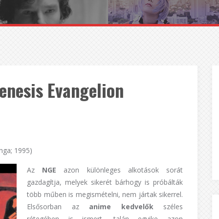
enesis Evangelion
nga; 1995)
Az
NGE
azon különleges alkotások sorát
gazdagítja, melyek sikerét bárhogy is próbálták
több műben is megismételni, nem jártak sikerrel.
Elsősorban az
anime
kedvelők
széles
rétegében is ismert, talán egyike azon