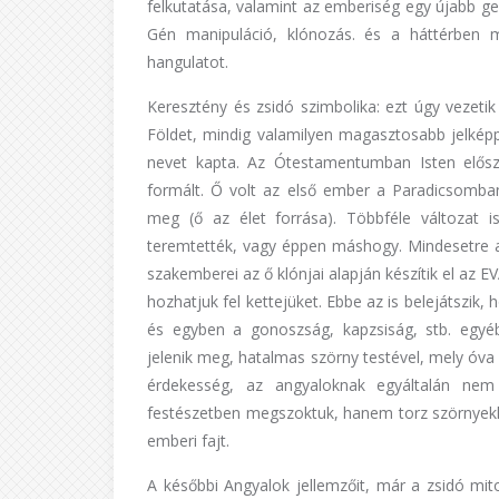
felkutatása, valamint az emberiség egy újabb gen
Gén manipuláció, klónozás. és a háttérben 
hangulatot.
Keresztény és zsidó szimbolika: ezt úgy vezet
Földet, mindig valamilyen magasztosabb jelképp
nevet kapta. Az Ótestamentumban Isten elősz
formált. Ő volt az első ember a Paradicsomban. P
meg (ő az élet forrása). Többféle változat i
teremtették, vagy éppen máshogy. Mindesetre a 
szakemberei az ő klónjai alapján készítik el az 
hozhatjuk fel kettejüket. Ebbe az is belejátszik
és egyben a gonoszság, kapzsiság, stb. egyé
jelenik meg, hatalmas szörny testével, mely óva 
érdekesség, az angyaloknak egyáltalán nem
festészetben megszoktuk, hanem torz szörnyekké
emberi fajt.
A későbbi Angyalok jellemzőit, már a zsidó mito