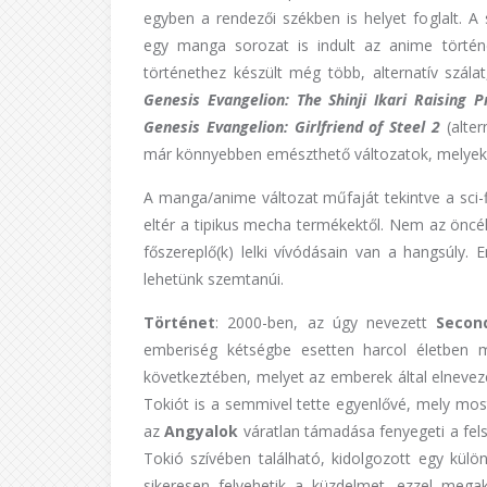
egyben a rendezői székben is helyet foglalt.
egy manga sorozat is indult az anime törté
történethez készült még több, alternatív szál
Genesis Evangelion: The Shinji Ikari Raising P
Genesis Evangelion: Girlfriend of Steel 2
(alter
már könnyebben emészthető változatok, melyekb
A manga/anime változat műfaját tekintve a sci-
eltér a tipikus mecha termékektől. Nem az önc
főszereplő(k) lelki vívódásain van a hangsúly. 
lehetünk szemtanúi.
Történet
: 2000-ben, az úgy nevezett
Secon
emberiség kétségbe esetten harcol életben m
következtében, melyet az emberek által elnevez
Tokiót is a semmivel tette egyenlővé, mely mos
az
Angyalok
váratlan támadása fenyegeti a fels
Tokió szívében található, kidolgozott egy kü
sikeresen felvehetik a küzdelmet, ezzel meg