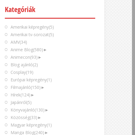
Kategóriák
Amerikai képregény
(5)
Amerikai tv-sorozat
(5)
AMV
(34)
Anime Blog
(580)
►
Animecon
(93)
►
Blog ajánló
(2)
Cosplay
(19)
Európai képregény
(1)
Filmajánló
(150)
►
Hírek
(124)
►
Japánról
(5)
Könyvajánló
(130)
►
Közösség
(33)
►
Magyar képregény
(1)
Manga Blog
(240)
►