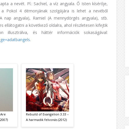
apta a nevét. Pl.: Sachiel, a víz angyala. Ő Isten kísérője,
int a Pokol 4 démonjának szolgájára is lehet a nevéből
 (A nap angyala), Ramiel (A mennydörgés angyala), stb.
 ellátogatni a következő oldalra, ahol részletesen kifejtik
 illusztrálva, és háttér információk sokaságával:
age=adatbangels
.
 Are
Rebuild of Evangelion 3.33 –
 2007)
A harmadik felvonás (2012)