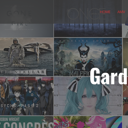
Skip
to
HOME
AMV
content
Gard