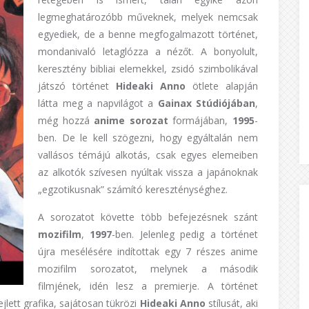
legmeghatározóbb műveknek, melyek nemcsak
egyediek, de a benne megfogalmazott történet,
mondanivaló letaglózza a nézőt. A bonyolult,
keresztény bibliai elemekkel, zsidó szimbolikával
játszó történet
Hideaki
Anno
ötlete alapján
látta meg a napvilágot a
Gainax
Stúdiójában
,
még hozzá
anime
sorozat
formájában,
1995
-
ben. De le kell szögezni, hogy egyáltalán nem
vallásos témájú alkotás, csak egyes elemeiben
az alkotók szívesen nyúltak vissza a japánoknak
„egzotikusnak” számító kereszténységhez.
A sorozatot követte több befejezésnek szánt
mozifilm
,
1997
-ben. Jelenleg pedig a történet
újra mesélésére indítottak egy 7 részes anime
mozifilm sorozatot, melynek a második
filmjének, idén lesz a premierje. A történet
ejlett grafika, sajátosan tükrözi
Hideaki
Anno
stílusát, aki