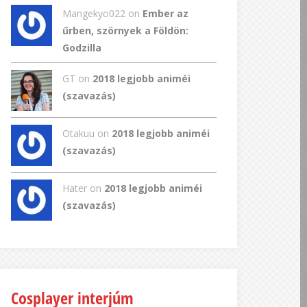
Mangekyo022
on
Ember az
űrben, szörnyek a Földön:
Godzilla
GT
on
2018 legjobb animéi
(szavazás)
Otakuu on
2018 legjobb animéi
(szavazás)
Hater on
2018 legjobb animéi
(szavazás)
Cosplayer interjúm