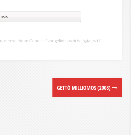
osts
no
,
mecha
,
Neon Genesis Evangelion
,
pszichológiai
,
sci-fi
,
GETTÓ MILLIOMOS (2008)