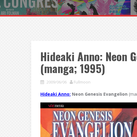
Hideaki Anno: Neon G
(manga; 1995)
2009/06/06
Fullmoon
Hideaki Anno:
Neon Genesis Evangelion
(ma