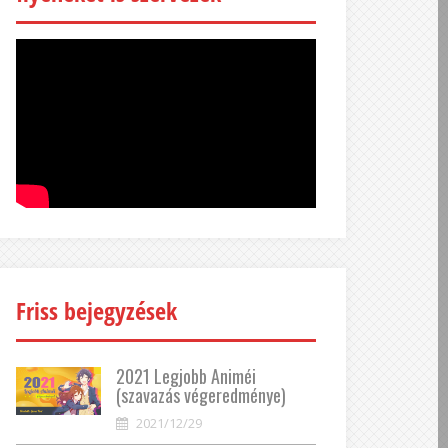
Friss bejegyzések
2021 Legjobb Animéi
(szavazás végeredménye)
2021/12/29