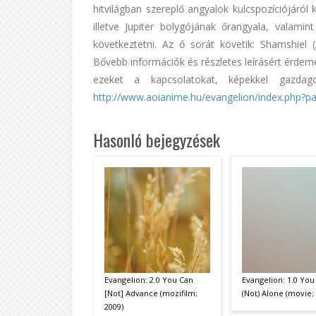
hitvilágban szereplő angyalok kulcspozíciójáról k
illetve Jupiter bolygójának őrangyala, valam
következtetni. Az ő sorát követik: Shamshiel
Bővebb információk és részletes leírásért érdemes
ezeket a kapcsolatokat, képekkel gazdagon
http://www.aoianime.hu/evangelion/index.php?p
Hasonló bejegyzések
Evangelion: 2.0 You Can
Evangelion: 1.0 You
[Not] Advance (mozifilm;
(Not) Alone (movie;
2009)