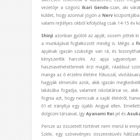
vezetője a szigorú
Ikari
Gendo
-szan, aki vára
küldet, hogy azonnal jöjjön a
Nerv
központjába 
valami rejtélyes okból kifolyólag csak 14-15 év k
Shinji
azonban gyűlöli az apját, sosem jöttek ki 
a munkájával foglalkozott mindig is. Mégis a
fi
apjának igazán szüksége van rá, és bizonyít
kényszerítik harcolni. Az apja ugyanolyan
hasznavehetetlennek érzi magát, ráadásul ször
manga az ő érzelmi életére fókuszál, vívódásair
hagyják elmerülni azok, akik igazán megkedveli
lakásába fogadja, valamint iskolatársai se, aki
fognia azt, hogy nemcsak a saját életéről, hane
01-et irányítja egy újabb Angyal ellen. Emelle
dolgozni társaival, így
Ayanami
Rei
-jel és
Asuk
Persze az összetett történet nem merül ki enn
Szele, egy szövevényes összeesküvés hálózat