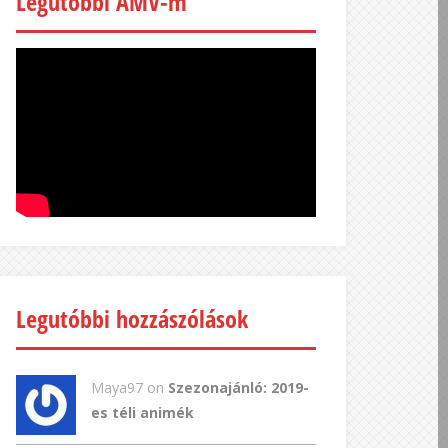
Legutóbbi AMV-m
Legutóbbi hozzászólások
Maya97 on
Szezonajánló: 2019-
es téli animék