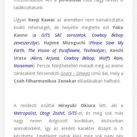
találkozhatunk.
Ugyan
Kenji Kawai
az animében nem kamatoztatta
kiváló tehetségét, de helyette megtette ezt
Yoko
Kanno
(
a GITS SAC sorozatok, Cowboy Bebop
zeneszerzõje
),
Hajime Mizoguchi
(
Please Save My
Earth, The Vision of Escaflowne, Texhnolyze
),
Keishi
Urata
(
Akira, Arjuna, Cowboy Bebop, Wolf’s Rain,
Noiseman
). Persze felejthetetlen maradt még az anime
zárásaként felcsendülõ
Grace – Omega
címû dal, mely a
Cseh Filharmonikus Zenekar
elõadásában hallható.
A rendezõ ezúttal
Hiroyuki Okiura
lett, aki a
Metropolist, Otogi Zoshit, GITS
-et, és még sok más
nagy neven dolgozott korábban, elsõsorban
animátorként, így az eredeti karakter dizájnt is õ
készítette. Egyébként rajtuk kívül még sok nagy név