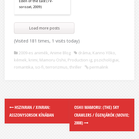
Eden of the East (TV-
sorozat, 2009)
Load more posts
(Visited 181 times, 1 visits today)
2009-es animék
,
Anime Blog
dráma
,
Kanno Yōko
,
kémek
,
krimi
,
Mamoru Oshii
,
Production ig
,
pszichológiai
,
romantika
,
sci-fi
,
terrorizmus
,
thriller
permalink
HSZINRAN / XINRAN:
OSHII MAMORU: (THE) SKY
ASSZONYSORSOK KÍNÁBAN
CRAWLERS / ÉGENJÁRÓK (MOVIE;
2008)