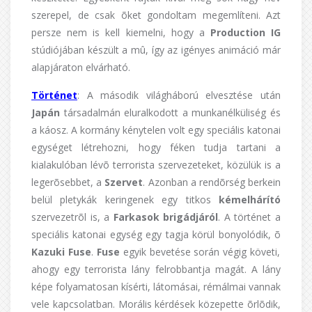
szerepel, de csak õket gondoltam megemlíteni. Azt
persze nem is kell kiemelni, hogy a
Production IG
stúdiójában készült a mû, így az igényes animáció már
alapjáraton elvárható.
Történet
: A második világháború elvesztése után
Japán
társadalmán eluralkodott a munkanélküliség és
a káosz. A kormány kénytelen volt egy speciális katonai
egységet létrehozni, hogy féken tudja tartani a
kialakulóban lévõ terrorista szervezeteket, közülük is a
legerõsebbet, a
Szervet
. Azonban a rendõrség berkein
belül pletykák keringenek egy titkos
kémelhárító
szervezetrõl is, a
Farkasok brigádjáról
. A történet a
speciális katonai egység egy tagja körül bonyolódik, õ
Kazuki Fuse
.
Fuse
egyik bevetése során végig követi,
ahogy egy terrorista lány felrobbantja magát. A lány
képe folyamatosan kísérti, látomásai, rémálmai vannak
vele kapcsolatban. Morális kérdések közepette õrlõdik,