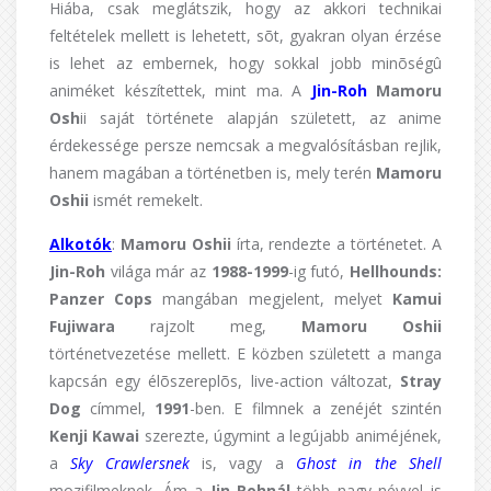
Hiába, csak meglátszik, hogy az akkori technikai
feltételek mellett is lehetett, sõt, gyakran olyan érzése
is lehet az embernek, hogy sokkal jobb minõségû
animéket készítettek, mint ma. A
Jin-Roh
Mamoru
Osh
ii saját története alapján született, az anime
érdekessége persze nemcsak a megvalósításban rejlik,
hanem magában a történetben is, mely terén
Mamoru
Oshii
ismét remekelt.
Alkotók
:
Mamoru Oshii
írta, rendezte a történetet. A
Jin-Roh
világa már az
1988-1999
-ig futó,
Hellhounds:
Panzer Cops
mangában megjelent, melyet
Kamui
Fujiwara
rajzolt meg,
Mamoru Oshii
történetvezetése mellett. E közben született a manga
kapcsán egy élõszereplõs, live-action változat,
Stray
Dog
címmel,
1991
-ben. E filmnek a zenéjét szintén
Kenji Kawai
szerezte, úgymint a legújabb animéjének,
a
Sky Crawlersnek
is, vagy a
Ghost in the Shell
mozifilmeknek. Ám a
Jin-Rohnál
több nagy névvel is