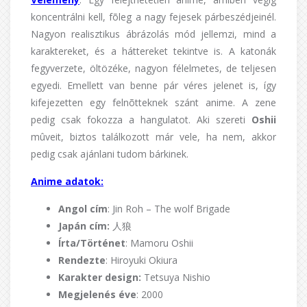
koncentrálni kell, fõleg a nagy fejesek párbeszédjeinél.
Nagyon realisztikus ábrázolás mód jellemzi, mind a
karaktereket, és a háttereket tekintve is. A katonák
fegyverzete, öltözéke, nagyon félelmetes, de teljesen
egyedi. Emellett van benne pár véres jelenet is, így
kifejezetten egy felnõtteknek szánt anime. A zene
pedig csak fokozza a hangulatot. Aki szereti
Oshii
mûveit, biztos találkozott már vele, ha nem, akkor
pedig csak ajánlani tudom bárkinek.
Anime adatok:
Angol cím
: Jin Roh – The wolf Brigade
Japán cím:
人狼
Írta/Történet
: Mamoru Oshii
Rendezte
: Hiroyuki Okiura
Karakter design:
Tetsuya Nishio
Megjelenés éve
: 2000