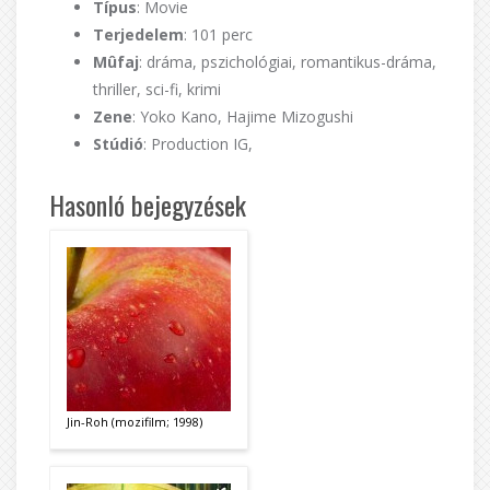
Típus
: Movie
Terjedelem
: 101 perc
Mûfaj
: dráma, pszichológiai, romantikus-dráma,
thriller, sci-fi, krimi
Zene
: Yoko Kano, Hajime Mizogushi
Stúdió
: Production IG,
Hasonló bejegyzések
Jin-Roh (mozifilm; 1998)