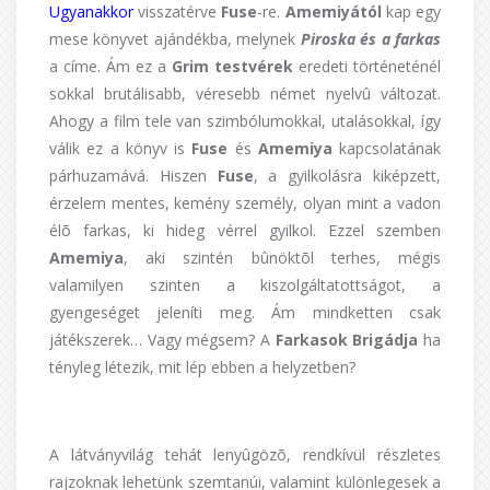
Ugyanakkor
visszatérve
Fuse
-re.
Amemiyától
kap egy
mese könyvet ajándékba, melynek
Piroska és a farkas
a címe. Ám ez a
Grim testvérek
eredeti történeténél
sokkal brutálisabb, véresebb német nyelvû változat.
Ahogy a film tele van szimbólumokkal, utalásokkal, így
válik ez a könyv is
Fuse
és
Amemiya
kapcsolatának
párhuzamává. Hiszen
Fuse
, a gyilkolásra kiképzett,
érzelem mentes, kemény személy, olyan mint a vadon
élõ farkas, ki hideg vérrel gyilkol. Ezzel szemben
Amemiya
, aki szintén bûnöktõl terhes, mégis
valamilyen szinten a kiszolgáltatottságot, a
gyengeséget jeleníti meg. Ám mindketten csak
játékszerek… Vagy mégsem? A
Farkasok Brigádja
ha
tényleg létezik, mit lép ebben a helyzetben?
A látványvilág tehát lenyûgözõ, rendkívül részletes
rajzoknak lehetünk szemtanúi, valamint különlegesek a