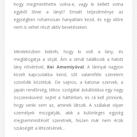
hogy megmenthette volna-e, vagy le kellett volna
egybõl lõnie a lányt? Emiatt teljesítménye az
egységben rohamosan hanyatlani kezd, és egy idõre
nem is vehet részt aktív bevetéseken.
Mindeközben kideríti, hogy ki volt a lány, és
meglátogatja a sírját. Ám a sírnál találkozik a halott
lány nõvérével,
Kei
Amemiyával
. A lánnyal nagyon
közeli kapcsolatba kerül, sõt valamiféle szerelem
szövõdik közöttük. De sajnos, a katonai szervek, a
japán rendõrség, titkos szolgálat áskálódása egy nagy
összeesküvést sejtet a háttérben, és rá kell jönnünk,
hogy senki sem az, aminek látszik. A szálakat olyan
személyek mozgatják, akik a különleges egység
megsemmisítését szeretnék, hiszen már nem érzik
szükségét a létezésének…