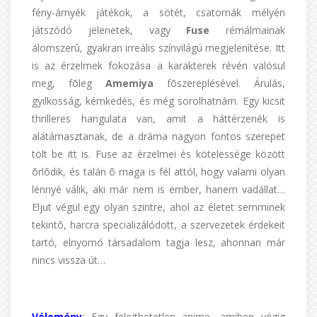
fény-árnyék játékok, a sötét, csatornák mélyén
játszódó jelenetek, vagy
Fuse
rémálmainak
álomszerû, gyakran irreális színvilágú megjelenítése. Itt
is az érzelmek fokozása a karakterek révén valósul
meg, fõleg
Amemiya
fõszereplésével. Árulás,
gyilkosság, kémkedés, és még sorolhatnám. Egy kicsit
thrilleres hangulata van, amit a háttérzenék is
alátámasztanak, de a dráma nagyon fontos szerepet
tölt be itt is. Fuse az érzelmei és kötelessége között
õrlõdik, és talán õ maga is fél attól, hogy valami olyan
lénnyé válik, aki már nem is ember, hanem vadállat…
Eljut végül egy olyan szintre, ahol az életet semminek
tekintõ, harcra specializálódott, a szervezetek érdekeit
tartó, elnyomó társadalom tagja lesz, ahonnan már
nincs vissza út…
Vélemény
: Egy felejthetetlen anime, amiben végig