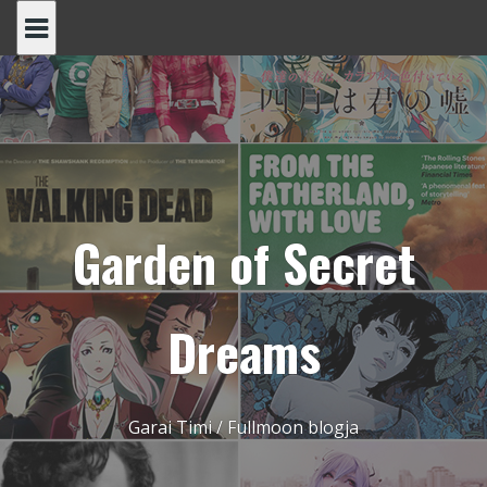
Skip
to
content
Garden of Secret
Dreams
Garai Timi / Fullmoon blogja