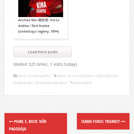
Anchee Min 閔安琪: Vörös
Azálea / Red Azalea
(önéletrajzi regény; 1994)
Load more posts
(Visited 325 times, 1 visits today)
Kína
,
Könyvajánló
Kína
,
kínai irodalom
,
nők helyzete
,
önéletrajzi
,
társadalomkritika
permalink
PEARL S. BUCK: NŐK
ISAMU FUKUI: TRUANCY
PAGODÁJA