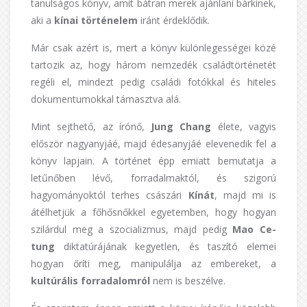
tanulságos könyv, amit bátran merek ajánlani bárkinek,
aki a
kínai történelem
iránt érdeklődik.
Már csak azért is, mert a könyv különlegességei közé
tartozik az, hogy három nemzedék családtörténetét
regéli el, mindezt pedig családi fotókkal és hiteles
dokumentumokkal támasztva alá.
Mint sejthető, az írónő,
Jung Chang
élete, vagyis
először nagyanyjáé, majd édesanyjáé elevenedik fel a
könyv lapjain. A történet épp emiatt bemutatja a
letűnőben lévő, forradalmaktól, és szigorú
hagyományoktól terhes császári
Kínát
, majd mi is
átélhetjük a főhősnőkkel egyetemben, hogy hogyan
szilárdul meg a szocializmus, majd pedig
Mao Ce-
tung
diktatúrájának kegyetlen, és taszító elemei
hogyan őríti meg, manipulálja az embereket, a
kultúrális forradalomról
nem is beszélve.