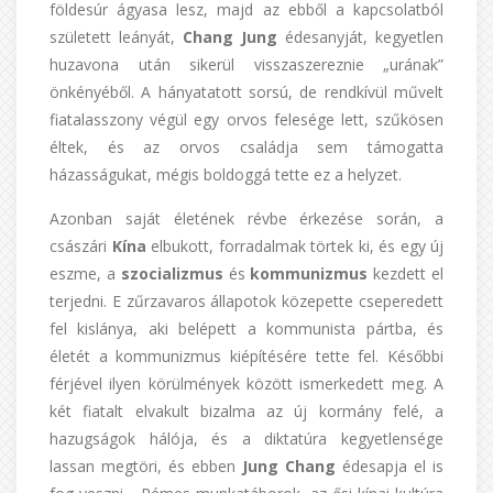
földesúr ágyasa lesz, majd az ebből a kapcsolatból
született leányát,
Chang Jung
édesanyját, kegyetlen
huzavona után sikerül visszaszereznie „urának”
önkényéből. A hányatatott sorsú, de rendkívül művelt
fiatalasszony végül egy orvos felesége lett, szűkösen
éltek, és az orvos családja sem támogatta
házasságukat, mégis boldoggá tette ez a helyzet.
Azonban saját életének révbe érkezése során, a
császári
Kína
elbukott, forradalmak törtek ki, és egy új
eszme, a
szocializmus
és
kommunizmus
kezdett el
terjedni. E zűrzavaros állapotok közepette cseperedett
fel kislánya, aki belépett a kommunista pártba, és
életét a kommunizmus kiépítésére tette fel. Későbbi
férjével ilyen körülmények között ismerkedett meg. A
két fiatalt elvakult bizalma az új kormány felé, a
hazugságok hálója, és a diktatúra kegyetlensége
lassan megtöri, és ebben
Jung Chang
édesapja el is