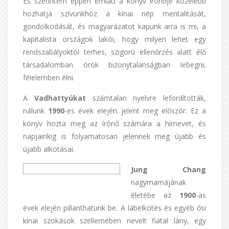
És szerintem éppen emiatt a könyv írónője közelebb
hozhatja szívünkhöz a kínai nép mentalitását,
gondolkodását, és magyarázatot kapunk arra is mi, a
kapitalista országok lakói, hogy milyen lehet egy
rendszabályoktól terhes, szigorú ellenőrzés alatt élő
társadalomban örök bizonytalanságban lebegni,
félelemben élni.
A
Vadhattyúkat
számtalan nyelvre lefordították,
nálunk
1990
-es évek elején jelent meg először. Ez a
könyv hozta meg az írónő számára a hírnevet, és
napjainkig is folyamatosan jelennek meg újabb és
újabb alkotásai.
Jung Chang
nagymamájának
életébe az
1900
-as
évek elején pillanthatunk be. A lábelkötés és egyéb ősi
kínai szokások szellemében nevelt fiatal lány, egy