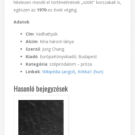
hitelesen meséli el történelmének „sötét” korszakait is,
egészen az
1970
-es évek végéig.
Adatok
Cím
: Vadhattyúk
Alcím
: Kína három lánya
Szerző
: Jung Chang
Kiadó
: EurópaKönyvkiadó; Budapest
Kategória
: szépirodalom – próza
Linkek
:
Wikipédia (angol),
Kritika1 (hun)
Hasonló bejegyzések