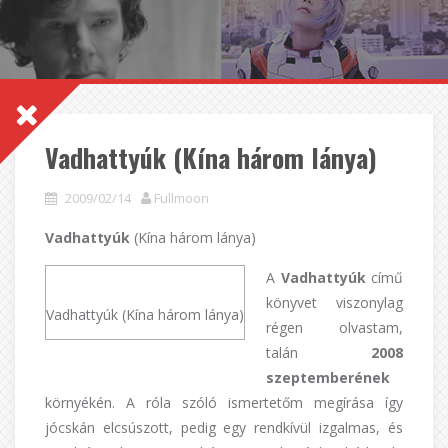
Vadhattyúk (Kína három lánya)
2009/02/14
Fullmoon
Vadhattyúk
(Kína három lánya)
A
Vadhattyúk
című
könyvet viszonylag
Vadhattyúk (Kína három lánya)
régen olvastam,
talán
2008
szeptemberének
környékén. A róla szóló ismertetőm megírása így
jócskán elcsúszott, pedig egy rendkívül izgalmas, és