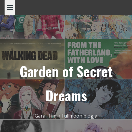
Skip
to
content
Garden of Secret
Dreams
Garai Timi / Fullmoon blogja