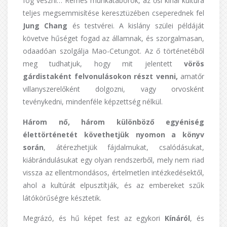
fog veszni… Rémes munkatáborok, az ősi kínai kultúra
teljes megsemmisítése keresztüzében cseperednek fel
Jung Chang
és testvérei. A kislány szülei példáját
követve hűséget fogad az államnak, és szorgalmasan,
odaadóan szolgálja Mao-Cetungot. Az ő történetéből
meg tudhatjuk, hogy mit jelentett
vörös
gárdistaként felvonulásokon részt venni,
amatőr
villanyszerelőként dolgozni, vagy orvosként
tevénykedni, mindenféle képzettség nélkül.
Három nő, három különböző egyéniség
élettörténetét követhetjük nyomon a könyv
során
, átérezhetjük fájdalmukat, csalódásukat,
kiábrándulásukat egy olyan rendszerből, mely nem riad
vissza az ellentmondásos, értelmetlen intézkedésektől,
ahol a kultúrát elpusztítják, és az embereket szűk
látókörűségre késztetik.
Megrázó, és hű képet fest az egykori
Kínáról
, és