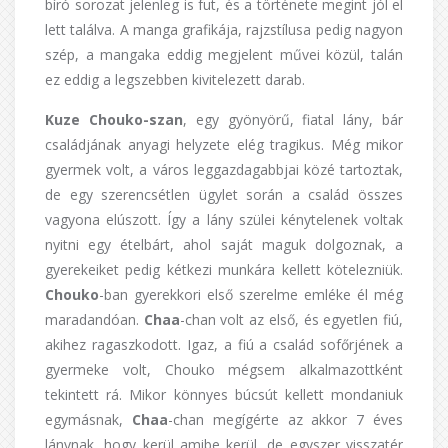
bíró sorozat jelenleg is fut, és a története megint jól el
lett találva. A manga grafikája, rajzstílusa pedig nagyon
szép, a mangaka eddig megjelent művei közül, talán
ez eddig a legszebben kivitelezett darab.
Kuze Chouko-szan
, egy gyönyörű, fiatal lány, bár
családjának anyagi helyzete elég tragikus. Még mikor
gyermek volt, a város leggazdagabbjai közé tartoztak,
de egy szerencsétlen ügylet során a család összes
vagyona elúszott. Így a lány szülei kénytelenek voltak
nyitni egy ételbárt, ahol saját maguk dolgoznak, a
gyerekeiket pedig kétkezi munkára kellett kötelezniük.
Chouko
-ban gyerekkori első szerelme emléke él még
maradandóan.
Chaa
-chan volt az első, és egyetlen fiú,
akihez ragaszkodott. Igaz, a fiú a család sofőrjének a
gyermeke volt, Chouko mégsem alkalmazottként
tekintett rá. Mikor könnyes búcsút kellett mondaniuk
egymásnak,
Chaa
-chan megígérte az akkor 7 éves
lánynak, hogy kerül amibe kerül, de egyszer visszatér