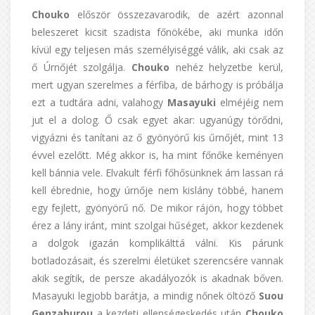
Chouko
először összezavarodik, de azért azonnal
beleszeret kicsit szadista főnökébe, aki munka időn
kívül egy teljesen más személyiséggé válik, aki csak az
ő Úrnőjét szolgálja.
Chouko
nehéz helyzetbe kerül,
mert ugyan szerelmes a férfiba, de bárhogy is próbálja
ezt a tudtára adni, valahogy
Masayuki
elméjéig nem
jut el a dolog. Ő csak egyet akar: ugyanúgy törődni,
vigyázni és tanítani az ő gyönyörű kis űrnőjét, mint 13
évvel ezelőtt. Még akkor is, ha mint főnőke keményen
kell bánnia vele. Elvakult férfi főhősünknek ám lassan rá
kell ébrednie, hogy úrnője nem kislány többé, hanem
egy fejlett, gyönyörű nő. De mikor rájön, hogy többet
érez a lány iránt, mint szolgai hűséget, akkor kezdenek
a dolgok igazán komplikálttá válni. Kis párunk
botladozásait, és szerelmi életüket szerencsére vannak
akik segítik, de persze akadályozók is akadnak bőven.
Masayuki legjobb barátja, a mindig nőnek öltöző
Suou
Genzaburou
a kezdeti ellenségeskedés után
Chouko