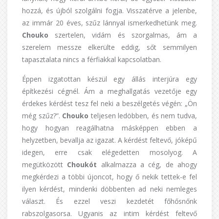
hozzá, és újból szolgálni fogja. Visszatérve a jelenbe,
az immár 20 éves, szűz lánnyal ismerkedhetünk meg.
Chouko
szertelen, vidám és szorgalmas, ám a
szerelem messze elkerülte eddig, sőt semmilyen
tapasztalata nincs a férfiakkal kapcsolatban.
Éppen izgatottan készül egy állás interjúra egy
építkezési cégnél. Ám a meghallgatás vezetője egy
érdekes kérdést tesz fel neki a beszélgetés végén: „Ön
még szűz?”.
Chouko
teljesen ledöbben, és nem tudva,
hogy hogyan reagálhatna másképpen ebben a
helyzetben, bevallja az igazat. A kérdést feltevő, jóképű
idegen, erre csak elégedetten mosolyog. A
megütközött
Choukót
alkalmazza a cég, de ahogy
megkérdezi a többi újoncot, hogy ő nekik tettek-e fel
ilyen kérdést, mindenki döbbenten ad neki nemleges
választ. És ezzel veszi kezdetét főhősnőnk
rabszolgasorsa. Ugyanis az intim kérdést feltevő