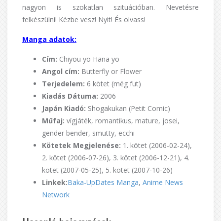
nagyon is szokatlan szituációban. Nevetésre
felkészülni! Kézbe vesz! Nyit! És olvass!
Manga adatok:
Cím:
Chiyou yo Hana yo
Angol cím:
Butterfly or Flower
Terjedelem:
6 kötet (még fut)
Kiadás Dátuma:
2006
Japán Kiadó:
Shogakukan (Petit Comic)
Műfaj:
vígjáték, romantikus, mature, josei,
gender bender, smutty, ecchi
Kötetek Megjelenése:
1. kötet (2006-02-24),
2. kötet (2006-07-26), 3. kötet (2006-12-21), 4.
kötet (2007-05-25), 5. kötet (2007-10-26)
Linkek:
Baka-UpDates Manga
,
Anime News
Network