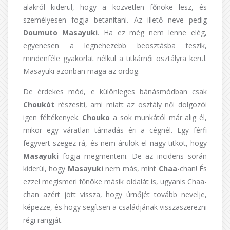
alakról kiderül, hogy a közvetlen főnöke lesz, és
személyesen fogja betanítani. Az illető neve pedig
Doumuto Masayuki
. Ha ez még nem lenne elég,
egyenesen a legnehezebb beosztásba teszik,
mindenféle gyakorlat nélkül a titkárnői osztályra kerül.
Masayuki azonban maga az ördög.
De érdekes mód, e különleges bánásmódban csak
Choukót
részesíti, ami miatt az osztály női dolgozói
igen féltékenyek.
Chouko
a sok munkától már alig él,
mikor egy váratlan támadás éri a cégnél. Egy férfi
fegyvert szegez rá, és nem árulok el nagy titkot, hogy
Masayuki
fogja megmenteni. De az incidens során
kiderül, hogy
Masayuki
nem más, mint
Chaa
-chan! És
ezzel megismeri főnöke másik oldalát is, ugyanis Chaa-
chan azért jött vissza, hogy úrnőjét tovább nevelje,
képezze, és hogy segítsen a családjának visszaszerezni
régi rangját.