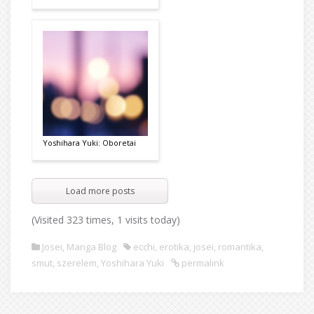
Yoshihara Yuki: Oboretai
Load more posts
(Visited 323 times, 1 visits today)
Josei
,
Manga Blog
ecchi
,
erotika
,
josei
,
romantika
,
smut
,
szerelem
,
Yoshihara Yuki
permalink