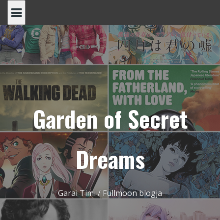
Skip
to
content
Garden of Secret
Dreams
Garai Timi / Fullmoon blogja