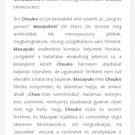
támasza lesz.
Ám
Chouko
öccse bestiaként védi nővérét az „öreg és
perverz”
Masayukitól
(30 éves). De lesznek még
ambíciókkal teli mennyasszony jelöltek,
megbetegedések, részeg szolgáltatásra váró főnökök.
Masayuki
viselkedése komikus helyzetek forrásai,
szolgaként a határtalan elvakultság jellemző rá, a
kislányként kezelt
Chouko
bármilyen utasítását
hajlandó teljesíteni, de ugyanakkor férfiként nem tud
ellenállni a fiatal lány bájainak.
Masayuki
mint
Chouko
főnöke könyörtelen, és állandóan hajtja, de amikor
átvált „
Chaa
-chan üzemmódba”, hatalmas, könnyes
boci szemeivel, rendszeres pirulásaival gyakran olyan
mint egy kisfiú. Hogy
Chouko
tiszta és őszinte
érzelmei, és Masayuki lojalitása és szenvedélye végül
sikeresen kibontakozik-e, azt megtudhatjuk, ha
„kezünkbe” vesszük a történetet és elmélyedünk e