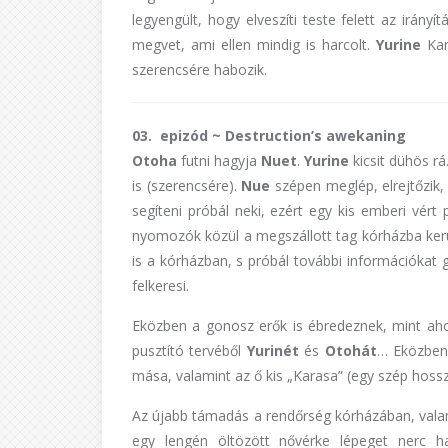
legyengült, hogy elveszíti teste felett az irányí
megvet, ami ellen mindig is harcolt.
Yurine
Kar
szerencsére habozik.
03. epizód ~ Destruction’s awekaning
Otoha
futni hagyja
Nuet
.
Yurine
kicsit dühös r
is (szerencsére).
Nue
szépen meglép, elrejtőzik,
segíteni próbál neki, ezért egy kis emberi vért 
nyomozók közül a megszállott tag kórházba kerü
is a kórházban, s próbál további információkat g
felkeresi.
Eközben a gonosz erők is ébredeznek, mint aho
pusztító tervéből
Yurinét
és
Otohát
… Eközben 
mása, valamint az ő kis „Karasa” (egy szép hosszú 
Az újabb támadás a rendőrség kórházában, valam
egy lengén öltözött nővérke lépeget nerc 