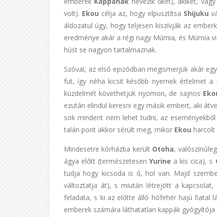
emberek
Kappának
nevezik őket), akiket, vag
volt).
Ekou
célja az, hogy elpusztítsa
Shijuku
v
áldozatul úgy, hogy teljesen kiszívják az ember
eredménye akár a régi nagy Múmia, és Múmia vis
húst se nagyon tartalmaznak.
Szóval, az első epizódban megismerjük akár egy f
fut, így néha kicsit később nyernek értelmet 
küzdelmét követhetjük nyomon, de sajnos
Ek
ezután elindul keresni egy másik embert, aki átve
sok mindent nem lehet tudni, az eseményekből a
talán pont akkor sérült meg, mikor
Ekou
harcolt
Mindesetre kórházba került
Otoha
, valószínűle
ágya előtt (természetesen
Yurine
a kis cica), s
tudja hogy kicsoda is ő, hol van. Majd szemb
változtatja át), s miután létrejött a kapcsola
feladata, s ki az előtte álló hófehér hajú fiatal
emberek számára láthatatlan kappák gyógyítója