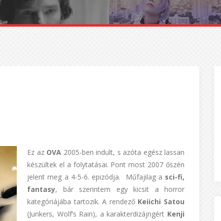
Ez az
OVA
2005-ben indult, s azóta egész lassan
készültek el a folytatásai. Pont most 2007 őszén
jelent meg a 4-5-6. epizódja. Műfajilag a
sci-fi,
fantasy
, bár szerintem egy kicsit a horror
kategóriájába tartozik. A rendező
Keiichi Satou
(Junkers, Wolf’s Rain), a karakterdizájngért
Kenji