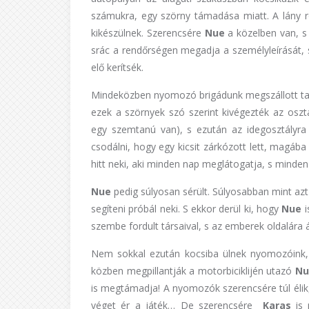
számukra, egy szörny támadása miatt. A lány rö
kikészülnek. Szerencsére
Nue
a közelben van, s
srác a rendőrségen megadja a személyleírását
elő kerítsék.
Mindeközben nyomozó brigádunk megszállott tagj
ezek a szörnyek szó szerint kivégezték az osztá
egy szemtanú van), s ezután az idegosztályra k
csodálni, hogy egy kicsit zárkózott lett, magáb
hitt neki, aki minden nap meglátogatja, s mindená
Nue
pedig súlyosan sérült. Súlyosabban mint az
segíteni próbál neki. S ekkor derül ki, hogy
Nue
szembe fordult társaival, s az emberek oldalára áll
Nem sokkal ezután kocsiba ülnek nyomozóink, s
közben megpillantják a motorbiciklijén utazó
Nu
is megtámadja! A nyomozók szerencsére túl élik
véget ér a játék… De szerencsére
Karas
is