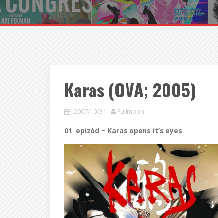
Karas (OVA; 2005)
2007/10/31
Fullmoon
01. epizód ~ Karas opens it’s eyes