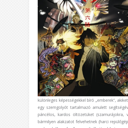
különleges képességekkel bíró „emberek”, akike
egy szemgolyót tartalmazó amulett segítségéve
páncélos, kardos öltözetüket (szamurájokra,
bármilyen alakzatot felvehetnek (harci repülőgép