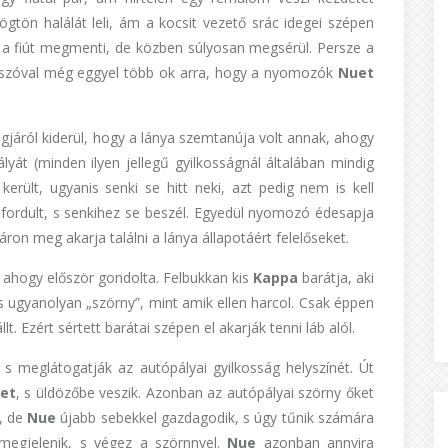
gtön halálát leli, ám a kocsit vezető srác idegei szépen
 a fiút megmenti, de közben súlyosan megsérül. Persze a
, szóval még eggyel több ok arra, hogy a nyomozók
Nuet
áról kiderül, hogy a lánya szemtanúja volt annak, ahogy
lyát (minden ilyen jellegű gyilkosságnál általában mindig
erült, ugyanis senki se hitt neki, azt pedig nem is kell
a fordult, s senkihez se beszél. Egyedül nyomozó édesapja
ron meg akarja találni a lánya állapotáért felelőseket.
t ahogy először gondolta. Felbukkan kis
Kappa
barátja, aki
is ugyanolyan „szörny”, mint amik ellen harcol. Csak éppen
t. Ezért sértett barátai szépen el akarják tenni láb alól.
 meglátogatják az autópályai gyilkosság helyszínét. Út
et
, s üldözőbe veszik. Azonban az autópályai szörny őket
, de
Nue
újabb sebekkel gazdagodik, s úgy tűnik számára
 megjelenik, s végez a szörnnyel.
Nue
azonban annyira