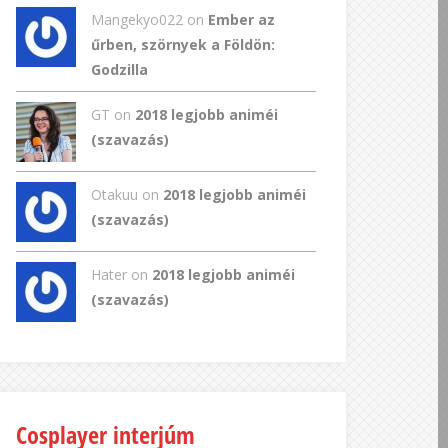
Mangekyo022
on
Ember az
űrben, szörnyek a Földön:
Godzilla
GT
on
2018 legjobb animéi
(szavazás)
Otakuu on
2018 legjobb animéi
(szavazás)
Hater on
2018 legjobb animéi
(szavazás)
Cosplayer interjúm