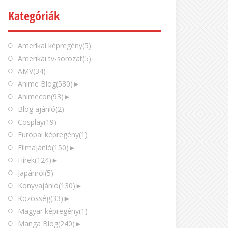
Kategóriák
Amerikai képregény
(5)
Amerikai tv-sorozat
(5)
AMV
(34)
Anime Blog
(580)
►
Animecon
(93)
►
Blog ajánló
(2)
Cosplay
(19)
Európai képregény
(1)
Filmajánló
(150)
►
Hírek
(124)
►
Japánról
(5)
Könyvajánló
(130)
►
Közösség
(33)
►
Magyar képregény
(1)
Manga Blog
(240)
►