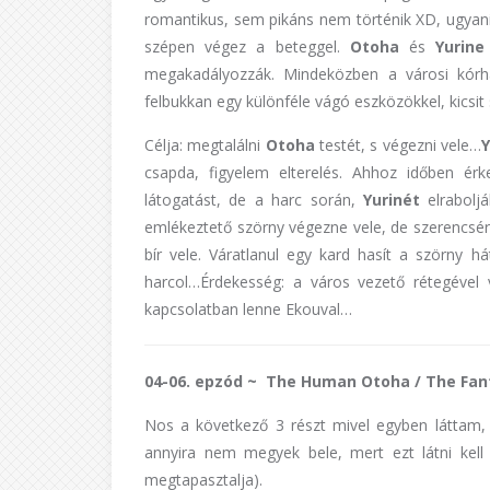
romantikus, sem pikáns nem történik XD, ugyanis
szépen végez a beteggel.
Otoha
és
Yurin
megakadályozzák. Mindeközben a városi kórhá
felbukkan egy különféle vágó eszközökkel, kics
Célja: megtalálni
Otoha
testét, s végezni vele…
csapda, figyelem elterelés. Ahhoz időben é
látogatást, de a harc során,
Yurinét
elrabolj
emlékeztető szörny végezne vele, de szerencsére
bír vele. Váratlanul egy kard hasít a szörny h
harcol…Érdekesség: a város vezető rétegével
kapcsolatban lenne Ekouval…
04-06. epzód ~ The Human Otoha / The Fant
Nos a következő 3 részt mivel egyben láttam, í
annyira nem megyek bele, mert ezt látni kell
megtapasztalja).