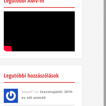
Legutóbbi AMV-m
Legutóbbi hozzászólások
Maya97 on
Szezonajánló: 2019-
es téli animék