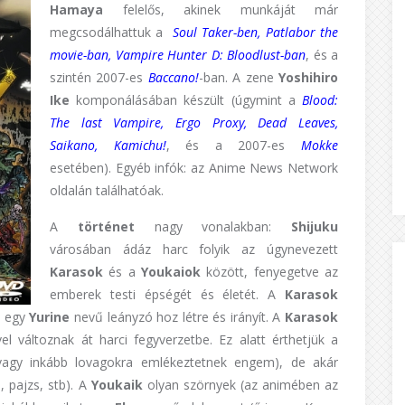
Hamaya
felelős, akinek munkáját már
megcsodálhattuk a
Soul Taker-ben, Patlabor the
movie-ban, Vampire Hunter D: Bloodlust-ban
, és a
szintén 2007-es
Baccano!
-ban. A zene
Yoshihiro
Ike
komponálásában készült (úgymint a
Blood:
The last Vampire, Ergo Proxy, Dead Leaves,
Saikano, Kamichu!
, és a 2007-es
Mokke
esetében). Egyéb infók: az Anime News Network
oldalán találhatóak.
A
történet
nagy vonalakban:
Shijuku
városában ádáz harc folyik az úgynevezett
Karasok
és a
Youkaiok
között, fenyegetve az
emberek testi épségét és életét. A
Karasok
t egy
Yurine
nevű leányzó hoz létre és irányít. A
Karasok
l változnak át harci fegyverzetbe. Ez alatt érthetjük a
 vagy inkább lovagokra emlékeztetnek engem), de akár
, pajzs, stb). A
Youkaik
olyan szörnyek (az animében az