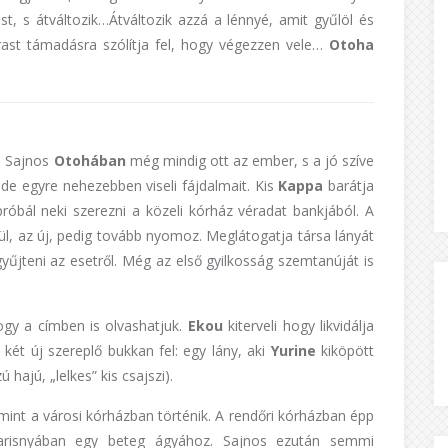
tást, s átváltozik…Átváltozik azzá a lénnyé, amit gyűlöl és
ast támadásra szólítja fel, hogy végezzen vele…
Otoha
á. Sajnos
Otohában
még mindig ott az ember, s a jó szíve
 de egyre nehezebben viseli fájdalmait. Kis
Kappa
barátja
próbál neki szerezni a közeli kórház véradat bankjából. A
l, az új, pedig tovább nyomoz. Meglátogatja társa lányát
yűjteni az esetről. Még az első gyilkosság szemtanúját is
gy a címben is olvashatjuk.
Ekou
kiterveli hogy likvidálja
két új szereplő bukkan fel: egy lány, aki
Yurine
kiköpött
hajú, „lelkes” kis csajszi).
int a városi kórházban történik. A rendőri kórházban épp
harisnyában egy beteg ágyához. Sajnos ezután semmi