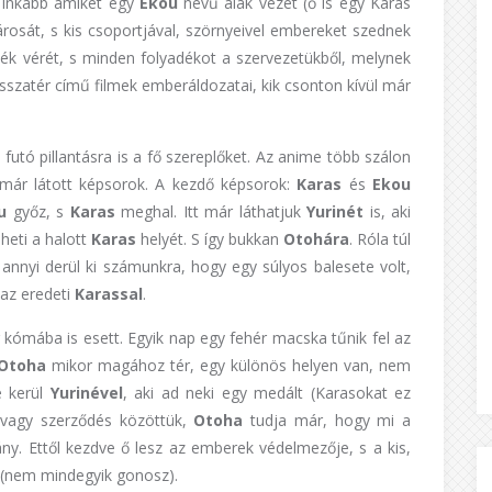
y inkább amiket egy
Ekou
nevű alak vezet (ő is egy Karas
árosát, s kis csoportjával, szörnyeivel embereket szednek
kék vérét, s minden folyadékot a szervezetükből, melynek
szatér című filmek emberáldozatai, kik csonton kívül már
utó pillantásra is a fő szereplőket. Az anime több szálon
a már látott képsorok. A kezdő képsorok:
Karas
és
Ekou
ou
győz, s
Karas
meghal. Itt már láthatjuk
Yurinét
is, aki
heti a halott
Karas
helyét. S így bukkan
Otohára
. Róla túl
nnyi derül ki számunkra, hogy egy súlyos balesete volt,
 az eredeti
Karassal
.
g kómába is esett. Egyik nap egy fehér macska tűnik fel az
Otoha
mikor magához tér, egy különös helyen van, nem
e kerül
Yurinével
, aki ad neki egy medált (Karasokat ez
t, vagy szerződés közöttük,
Otoha
tudja már, hogy mi a
 lány. Ettől kezdve ő lesz az emberek védelmezője, s a kis,
 (nem mindegyik gonosz).