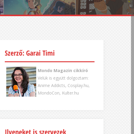
Szerző: Garai Timi
Mondo Magazin cikkíró
Velük is együtt dolgoztam:
Anime Addicts, Cosplay.hu,
MondoCon, Kulter.hu
Ilyeneket is szervezek