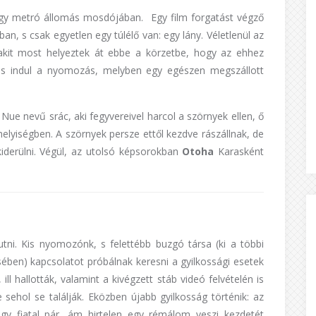
egy metró állomás mosdójában. Egy film forgatást végző
, s csak egyetlen egy túlélő van: egy lány. Véletlenül az
akit most helyeztek át ebbe a körzetbe, hogy az ehhez
El is indul a nyomozás, melyben egy egészen megszállott
ue nevű srác, aki fegyvereivel harcol a szörnyek ellen, ő
lyiségben. A szörnyek persze ettől kezdve rászállnak, de
iderülni. Végül, az utolsó képsorokban
Otoha
Karasként
ni. Kis nyomozónk, s felettébb buzgó társa (ki a többi
sében) kapcsolatot próbálnak keresni a gyilkossági esetek
 ill hallották, valamint a kivégzett stáb videó felvételén is
e sehol se találják. Eközben újabb gyilkosság történik: az
egy fiatal pár, ám hirtelen egy rémálom veszi kezdetét