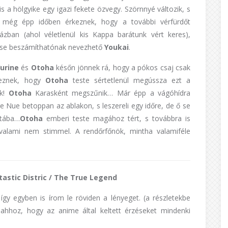
 a hölgyike egy igazi fekete özvegy. Szörnnyé változik, s
e
még épp időben érkeznek, hogy a további vérfürdőt
zban (ahol véletlenül kis Kappa barátunk vért keres),
it se beszámíthatónak nevezhető
Youkai
.
Yurine
és
Otoha
későn jönnek rá, hogy a pókos csaj csak
rkeznek, hogy
Otoha
teste sértetlenül megússza ezt a
ák!
Otoha
Karasként megszűnik… Már épp a vágóhídra
 Nue betoppan az ablakon, s leszereli egy időre, de ő se
átába…
Otoha
emberi teste magához tért, s továbbra is
 valami nem stimmel. A rendőrfőnök, mintha valamiféle
astic Distric / The True Legend
gy egyben is írom le röviden a lényeget. (a részletekbe
 ahhoz, hogy az anime által keltett érzéseket mindenki