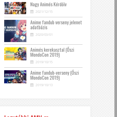
Nagy Animés Kérdőív
2021/12/15
Anime fandub verseny jelenet
adatbázis
2020/03/01
Animés kerekasztal (Őszi
MondoCon 2019)
2019/10/15
Anime fandub-verseny (Őszi
MondoCon 2019)
2019/10/13