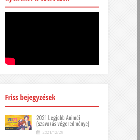
Friss bejegyzések
2021 Legjobb Animéi
(szavazás végeredménye)
2021/12/29