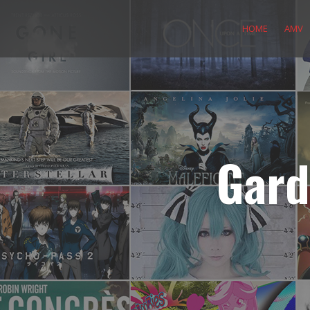
Skip
to
HOME
AMV
content
Gard