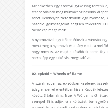
Mindeközben egy szörnyű gyilkosság történik 
stábot találnak meg múmiákhoz hasonló állapotban
adott illemhelyen tartózkodott egy nyomozó, 
hasonló gyilkosságokat segítsen felderíteni. 
társat kap maga mellé.
A nyomozóval egy időben érkezik a városba egy N
menti meg a nyomozó és a lány életét a mellékhe
hogy miért is, az majd a későbbiek során fog k
harcol épp egy birkózást megszakítva.
02. epizód ~ Wheels of flame
A szálak ebben az epizódban kezdenek összefut
átlag emberrel ellentétben hisz a Kappák létezé
között. S találnak is:
Nue
. A WC-ben is őt látták,
szerepel. Ki is adják rá a körözést, bár egyelőr
autópályán az alagúti szakaszban kocsikázik 