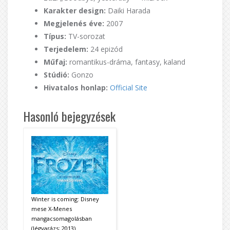
Karakter design:
Daiki Harada
Megjelenés éve:
2007
Típus:
TV-sorozat
Terjedelem:
24 epizód
Műfaj:
romantikus-dráma, fantasy, kaland
Stúdió:
Gonzo
Hivatalos honlap:
Official Site
Hasonló bejegyzések
Winter is coming: Disney
mese X-Menes
mangacsomagolásban
(Jégvarázs; 2013)