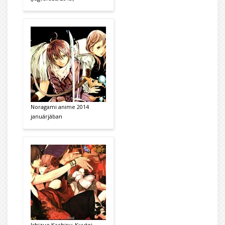
Noragami anime 2014
januárjában
Ishizue Kachiru: Kuutei