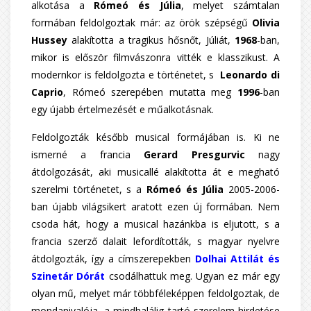
alkotása a
Rómeó és Júlia
, melyet számtalan
formában feldolgoztak már: az örök szépségű
Olivia
Hussey
alakította a tragikus hősnőt, Júliát,
1968
-ban,
mikor is először filmvászonra vitték e klasszikust. A
modernkor is feldolgozta e történetet, s
Leonardo di
Caprio
, Rómeó szerepében mutatta meg
1996
-ban
egy újabb értelmezését e műalkotásnak.
Feldolgozták később musical formájában is. Ki ne
ismerné a francia
Gerard Presgurvic
nagy
átdolgozását, aki musicallé alakította át e megható
szerelmi történetet, s a
Rómeó és Júlia
2005-2006-
ban újabb világsikert aratott ezen új formában. Nem
csoda hát, hogy a musical hazánkba is eljutott, s a
francia szerző dalait lefordították, s magyar nyelvre
átdolgozták, így a címszerepekben
Dolhai Attilát és
Szinetár Dórát
csodálhattuk meg. Ugyan ez már egy
olyan mű, melyet már többféleképpen feldolgoztak, de
mondanivalója, a mindhalálig tartó szerelem hirdetése