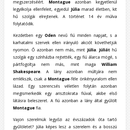
megszerzéséért.
Montague
azonban kegyetlenül
legyilkolja ellenfeleit, egyedül
Júlia
marad életben, kit
hű szolgái elrejtenek. A történet 14 év múlva
folytatódik.
Kezdetben egy
Oden
nevű fiú minden napjait, s a
karhatalmi szervek ellen irányuló akciót követhetjük
nyomon. Ő azonban nem más, mint
Júlia
.
Júliát
hű
szolgái egy színházba rejtették, egy fiú álarca mögé, s
pártfogoltja nem más, mint maga
William
Shakespeare
. A lány azonban múltjára nem
emlékszik, csak a
Montague
-féle önkényuralom ellen
lázad. Egy szerencsés véletlen folytán azonban
megismerkedik egy arisztokrata fiúval, akibe első
látásra beleszeret. A fiú azonban a lány által gyűlölt
Montague
fia.
Vajon szerelmük legyőzi az évszázadok óta tartó
gyűlöletet? Júlia képes lesz a szerelem és a bosszú