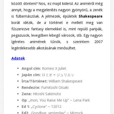
között dönteni? Nos, ez majd kiderül. Az animéről még
annyit, hogy a megjelenítés nagyon gyönyörű, a zenék
is fülbemászóak. A jelmezek, épületek
Shakespeare
korát idézik, de a történet e mellett meg van
fűszerezve fantasy elemekkel is, mint repülő paripák,
pegazusok, levegőben lebegő városok, stb. Egy nagyon
ígéretes animének tűnök, s szerintem 2007
legérdekesebb alkotásának minősülhet.
Adatok
Angol cím:
Romeo X Juliet
Japán cím:
ロミオ × ジュリエッ
Írta/Történet:
William Shakespeare
Rendezte:
Fumitoshi Oisaki
Zene:
Hitoshi Sakimoto
Op
: „Inori, You Raise Me Up” ~ Lena Park
Ed 1:
„Cyclone” ~ 12012
Ed2
: „Goodbye, yesterday” ~ Mizrock