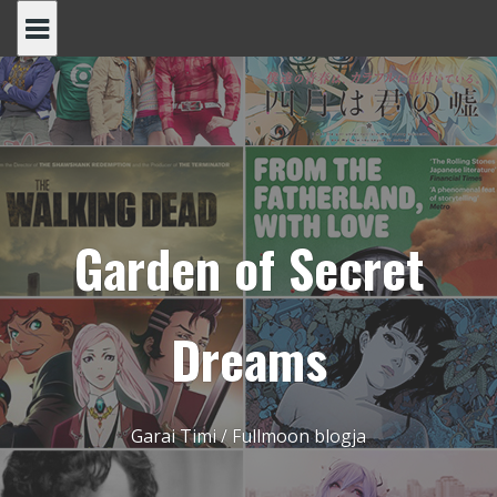
Skip
to
content
Garden of Secret
Dreams
Garai Timi / Fullmoon blogja