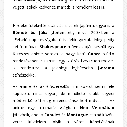
végett, sokak kedvence maradt, s remélem lesz is.
E röpke áttekintés után, át is térek Japánra, ugyanis a
Rómeó és Júlia
„történetét”, mivel 2007-ben a
„Felkelő nap országában” is feldolgozták. Még pedig
két formában.
Shakespeare
műve alapján készült egy
6 részes anime sorozat a nagysikerű
Gonzo
stúdió
rendezésében, valamint egy 2 órás live-action moviet
is rendeztek, a jelenlegi leghíresebb
j-drama
színészekkel.
Az anime és az élőszereplős film között semmiféle
kapcsolat nincs ugyan, de mindkettő újabb egyedi
módon közelíti meg e reneszánsz kori művet. Az
anime egy alternatív világban,
Neo Veronában
játszódik, ahol a
Capulet
és
Montague
család között
véres küzdelem folyik a város irányításának