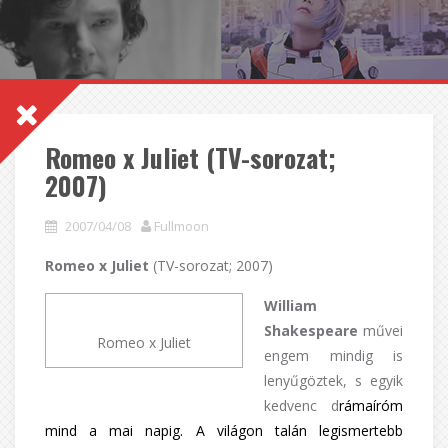
Romeo x Juliet (TV-sorozat;
2007)
2007/04/08
Fullmoon
Romeo x Juliet
(TV-sorozat; 2007)
William
Shakespeare
művei
Romeo x Juliet
engem mindig is
lenyűgöztek, s egyik
kedvenc d
rámaíróm
mind a mai napig. A világon talán legismertebb