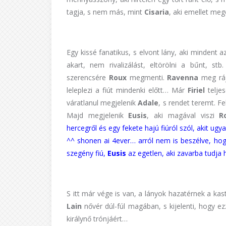
tagja, s nem más, mint
Cisaria
, aki emellet me
Egy kissé fanatikus, s elvont lány, aki mindent a
akart, nem rivalizálást, eltörölni a bűnt, st
szerencsére
Roux
megmenti.
Ravenna
meg rá
leleplezi a fiút mindenki előtt… Már
Firiel
telje
váratlanul megjelenik
Adale
, s rendet teremt. Fe
Majd megjelenik
Eusis
, aki magával viszi
R
hercegről és egy fekete hajú fiúról szól, akit u
^^ shonen ai 4ever… arról nem is beszélve, ho
szegény fiú,
Eusis
az egetlen, aki zavarba tudja h
S itt már vége is van, a lányok hazatérnek a ka
Lain
nővér dúl-fúl magában, s kijelenti, hogy e
királynő trónjáért…