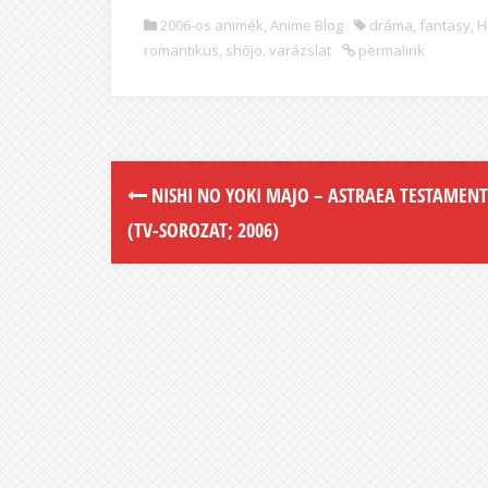
2006-os animék
,
Anime Blog
dráma
,
fantasy
,
H
romantikus
,
shōjo
,
varázslat
permalink
NISHI NO YOKI MAJO – ASTRAEA TESTAMENT
(TV-SOROZAT; 2006)