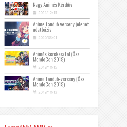
Nagy Animés Kérdőív
2021/12/15
Anime fandub verseny jelenet
adatbázis
2020/03/01
Animés kerekasztal (Őszi
MondoCon 2019)
2019/10/15
Anime fandub-verseny (Őszi
MondoCon 2019)
2019/10/13