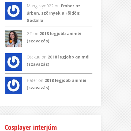
Mangekyo022
on
Ember az
űrben, szörnyek a Földön:
Godzilla
GT
on
2018 legjobb animéi
(szavazás)
Otakuu on
2018 legjobb animéi
(szavazás)
Hater on
2018 legjobb animéi
(szavazás)
Cosplayer interjúm