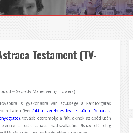
Astraea Testament (TV-
epizód ~ Secretly Maneuvering Flowers)
továbbra is gyakorlásra van szüksége a kardforgatás
özben
Lain
nővér
(aki a szerelmes levelet küldte Rouxnak,
nyegette)
, tovább ostromolja a fiút, akinek az ebéd után
jelennie a diák tanács hadiszállásán.
Roux
elé elég
ő látvány tárul, mikor belép ebbe a terembe…