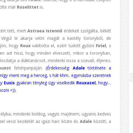
gölte már
Roselittet
is.
zért tett, mert
Astraea Istennő
érdekeit szolgálta, békét
b. Végül le akarja vetni magát a kastély toronyból, de
jön, hogy
Roux
vakította el, ezért tudott győzni
Firiel
, s
sen azt hiszi, hogy minden elveszett, mikor a toronyban,
loszlatja a diáktanácsot, mindenki issza a szavait, éljenez.
ouxot
fehérparipáján.
(Érdekesség:
Adale
története a
gyanígy ment meg a herceg, s hát khm.. egymásba szeretnek
gy
Eusis
gyakran tényleg úgy viselkedik
Rouxazel
, hogy…
ozni =)).
stélyba, mindenki boldog, vagyis majdnem, ugyanis kedves
zzel veszi kezdetét az igazi harc közte és
Adale
között, a