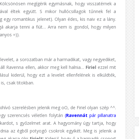
 Kölcsönösen megígérik egymásnak, hogy visszatérnek a
ával éltek együtt. S mikor hullócsillagok tűnnek fel a
g egy romantikus jelenet). Olyan édes, kis naiv ez a lány.
gá akarja tenni a fiút… Arra nem is gondol, hogy milyen
anyos =)).
levelet, a sorozatban már a harmadikat, vagy negyediket,
iáll Ravenna ellen, akkor meg kell halnia…
Firiel
ezzel mit
ul kiderül, hogy ezt a levelet ellenfelének is elküldték,
s, csak titokban.
kihívó szerelésben jelenik meg oO, de Firiel olyan szép ^^.
 egy szerencsés véletlen folytán
(
Ravennát
pár pillanatra
a kardot, s győzelmet arat. A hagyomány úgy tartja, hogy
dnia az égből potyogó csokrok egyikét. Meg is jelenik a
meg akarja ölni
Firielt
! Kiderül, hogy ő a harmadik csoport