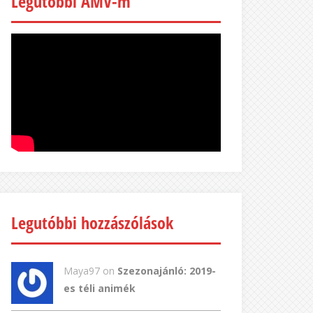
Legutóbbi AMV-m
Legutóbbi hozzászólások
Maya97 on
Szezonajánló: 2019-
es téli animék