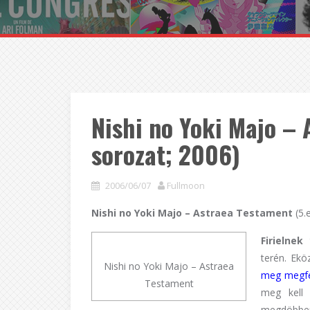
Nishi no Yoki Majo – 
sorozat; 2006)
2006/06/07
Fullmoon
Nishi no Yoki Majo – Astraea Testament
(5.
Firielnek
terén. Ek
Nishi no Yoki Majo – Astraea
meg megfe
Testament
meg kell 
megdöbbent