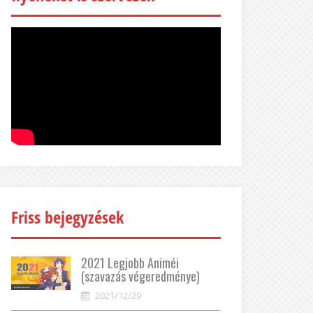
Friss bejegyzések
2021 Legjobb Animéi
(szavazás végeredménye)
2021/12/29