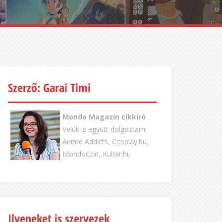
Szerző: Garai Timi
Mondo Magazin cikkíró
Velük is együtt dolgoztam:
Anime Addicts, Cosplay.hu,
MondoCon, Kulter.hu
Ilyeneket is szervezek