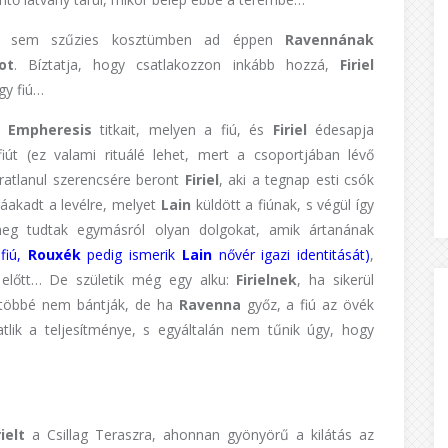
pet sem szűzies kosztümben ad éppen
Ravennának
ot
. Bíztatja, hogy csatlakozzon inkább hozzá,
Firiel
gy fiú…
te
Empheresis
titkait, melyen a fiú, és
Firiel
édesapja
út (ez valami rituálé lehet, mert a csoportjában lévő
áratlanul szerencsére beront
Firiel
, aki a tegnap esti csók
 ráakadt a levélre, melyet
Lain
küldött a fiúnak, s végül így
meg tudtak egymásról olyan dolgokat, amik ártanának
x
fiú,
Rouxék
pedig ismerik
Lain
nővér igazi identitását)
,
 előtt… De születik még egy alku:
Firielnek
, ha sikerül
többé nem bántják, de ha
Ravenna
győz, a fiú az övék
atlik a teljesítménye, s egyáltalán nem tűnik úgy, hogy
rielt
a Csillag Teraszra, ahonnan gyönyörű a kilátás az