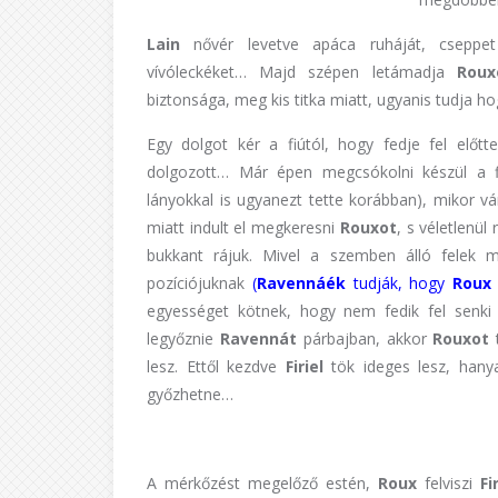
Lain
nővér levetve apáca ruháját, csep
vívóleckéket… Majd szépen letámadja
Roux
biztonsága, meg kis titka miatt, ugyanis tudja ho
Egy dolgot kér a fiútól, hogy fedje fel előt
dolgozott… Már épen megcsókolni készül a fi
lányokkal is ugyanezt tette korábban), mikor v
miatt indult el megkeresni
Rouxot
, s véletlenül
bukkant rájuk. Mivel a szemben álló felek 
pozíciójuknak
(
Ravennáék
tudják, hogy
Rou
egyességet kötnek, hogy nem fedik fel senki
legyőznie
Ravennát
párbajban, akkor
Rouxot
lesz. Ettől kezdve
Firiel
tök ideges lesz, hany
győzhetne…
A mérkőzést megelőző estén,
Roux
felviszi
Fi