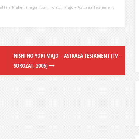
al Film Maker
,
mágia
,
Nishi no Yoki Majo – Astraea Testament
,
NISHI NO YOKI MAJO – ASTRAEA TESTAMENT (TV-
SOROZAT; 2006)