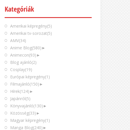
Kategóriák
Amerikai képregény
(5)
Amerikai tv-sorozat
(5)
AMV
(34)
Anime Blog
(580)
►
Animecon
(93)
►
Blog ajánló
(2)
Cosplay
(19)
Európai képregény
(1)
Filmajánló
(150)
►
Hírek
(124)
►
Japánról
(5)
Könyvajánló
(130)
►
Közösség
(33)
►
Magyar képregény
(1)
Manga Blog
(240)
►