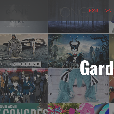
Skip
to
HOME
AMV
content
Gard