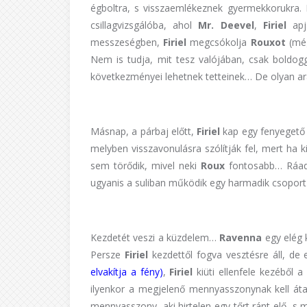
égboltra, s visszaemlékeznek gyermekkorukra.
csillagvizsgálóba, ahol
Mr. Deevel
,
Firiel
apj
messzeségben,
Firiel
megcsókolja
Rouxot
(mé
Nem is tudja, mit tesz valójában, csak boldog
következményei lehetnek tetteinek… De olyan ar
Másnap, a párbaj előtt,
Firiel
kap egy fenyegető 
melyben visszavonulásra szólítják fel, mert ha k
sem törődik, mivel neki
Roux
fontosabb… Ráadás
ugyanis a suliban működik egy harmadik csoport i
Kezdetét veszi a küzdelem…
Ravenna
egy elég 
Persze
Firiel
kezdettől fogva vesztésre áll, de
elvakítja a fény)
,
Firiel
kiüti ellenfele kezéből 
ilyenkor a megjelenő mennyasszonynak kell áta
mennyasszony, aki hirtelen egy tőrt ránt elő, s 