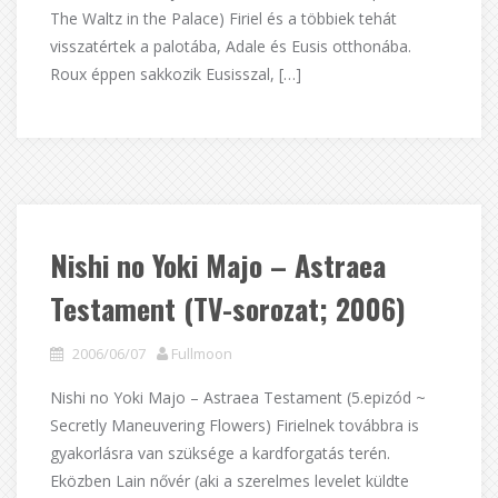
The Waltz in the Palace) Firiel és a többiek tehát
visszatértek a palotába, Adale és Eusis otthonába.
Roux éppen sakkozik Eusisszal, […]
Nishi no Yoki Majo – Astraea
Testament (TV-sorozat; 2006)
2006/06/07
Fullmoon
Nishi no Yoki Majo – Astraea Testament (5.epizód ~
Secretly Maneuvering Flowers) Firielnek továbbra is
gyakorlásra van szüksége a kardforgatás terén.
Eközben Lain nővér (aki a szerelmes levelet küldte