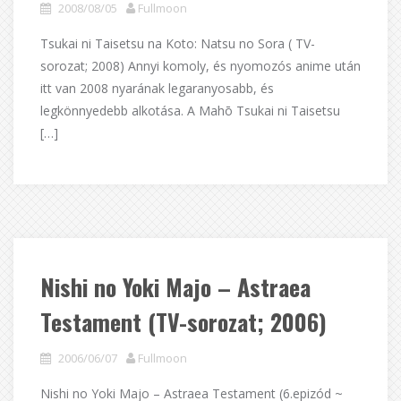
2008/08/05
Fullmoon
Tsukai ni Taisetsu na Koto: Natsu no Sora ( TV-
sorozat; 2008) Annyi komoly, és nyomozós anime után
itt van 2008 nyarának legaranyosabb, és
legkönnyedebb alkotása. A Mahō Tsukai ni Taisetsu
[…]
Nishi no Yoki Majo – Astraea
Testament (TV-sorozat; 2006)
2006/06/07
Fullmoon
Nishi no Yoki Majo – Astraea Testament (6.epizód ~