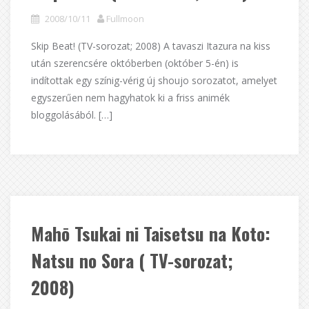
2008/10/11
Fullmoon
Skip Beat! (TV-sorozat; 2008) A tavaszi Itazura na kiss
után szerencsére októberben (október 5-én) is
indítottak egy színig-vérig új shoujo sorozatot, amelyet
egyszerűen nem hagyhatok ki a friss animék
bloggolásából. […]
Mahō Tsukai ni Taisetsu na Koto:
Natsu no Sora ( TV-sorozat;
2008)