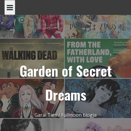
Skip
to
content
Garden of Secret
Dreams
Garai Timi / Fullmoon blogja