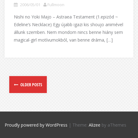
2006/05/01
Fullmoon
Nishi no Yoki Majo – Astraea Testament (1.epizód ~
Edeline’s Necklace) Egy újabb igazi kis shoujo animével
állunk szemben. Nem mondom nincs benne hiány sem
magical-girl motívumokból, van benne dráma, […]
OLDER POSTS
Proudly powered by WordPress
|
Theme:
Alizee
by aThemes