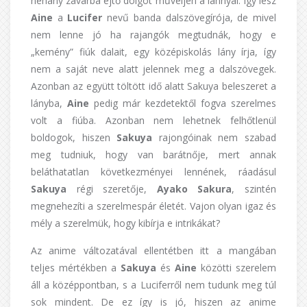
néhány zavarba ejtő dolgot műveljen a lánnyal. Így lesz
Aine
a
Lucifer
nevű banda dalszövegírója, de mivel
nem lenne jó ha rajangók megtudnák, hogy e
„kemény” fiúk dalait, egy középiskolás lány írja, így
nem a saját neve alatt jelennek meg a dalszövegek.
Azonban az együtt töltött idő alatt Sakuya beleszeret a
lányba,
Aine
pedig már kezdetektől fogva szerelmes
volt a fiúba. Azonban nem lehetnek felhőtlenül
boldogok, hiszen
Sakuya
rajongóinak nem szabad
meg tudniuk, hogy van barátnője, mert annak
beláthatatlan következményei lennének, ráadásul
Sakuya
régi szeretője,
Ayako Sakura
, szintén
megnehezíti a szerelmespár életét. Vajon olyan igaz és
mély a szerelmük, hogy kibírja e intrikákat?
Az anime változatával ellentétben itt a mangában
teljes mértékben a
Sakuya
és
Aine
közötti szerelem
áll a középpontban, s a Luciferről nem tudunk meg túl
sok mindent. De ez így is jó, hiszen az anime