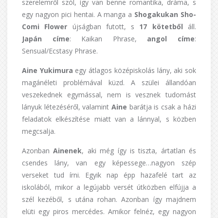
szerelemről szól, így van benne romantika, dráma, s
egy nagyon pici hentai. A manga a
Shogakukan Sho-
Comi Flower
újságban futott, s
17 kötetből
áll.
Japán
címe
: Kaikan Phrase,
angol címe
:
Sensual/Ecstasy Phrase.
Aine Yukimura
egy átlagos középiskolás lány, aki sok
magánéleti problémával küzd. A szülei állandóan
veszekednek egymással, nem is vesznek tudomást
lányuk létezéséről, valamint
Aine
barátja is csak a házi
feladatok elkészítése miatt van a lánnyal, s közben
megcsalja.
Azonban
Ainenek
, aki még így is tiszta, ártatlan és
csendes lány, van egy képessege…nagyon szép
verseket tud írni. Egyik nap épp hazafelé tart az
iskolából, mikor a legújabb versét útközben elfújja a
szél kezéből, s utána rohan. Azonban így majdnem
elüti egy piros mercédes. Amikor felnéz, egy nagyon