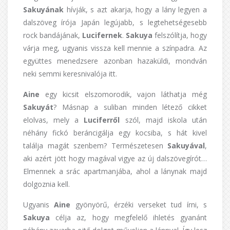
Sakuyának
hívják, s azt akarja, hogy a lány legyen a
dalszöveg írója Japán legújabb, s legtehetségesebb
rock bandájának,
Lucifernek
.
Sakuya
felszólítja, hogy
várja meg, ugyanis vissza kell mennie a színpadra. Az
együttes menedzsere azonban hazaküldi, mondván
neki semmi keresnivalója itt.
Aine
egy kicsit elszomorodik, vajon láthatja még
Sakuyát
? Másnap a suliban minden létező cikket
elolvas, mely a
Luciferről
szól, majd iskola után
néhány fickó beráncigálja egy kocsiba, s hát kivel
találja magát szenbem? Természetesen
Sakuyával
,
aki azért jött hogy magával vigye az új dalszövegírót…
Elmennek a srác apartmanjába, ahol a lánynak majd
dolgoznia kell.
Ugyanis
Aine
gyönyörű, érzéki verseket tud írni, s
Sakuya
célja az, hogy megfelelő ihletés gyanánt