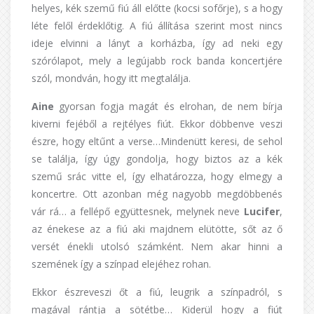
helyes, kék szemű fiú áll előtte (kocsi sofőrje), s a hogy
léte felől érdeklőtig. A fiú állítása szerint most nincs
ideje elvinni a lányt a korházba, így ad neki egy
szórólapot, mely a legújabb rock banda koncertjére
szól, mondván, hogy itt megtalálja.
Aine
gyorsan fogja magát és elrohan, de nem bírja
kiverni fejéből a rejtélyes fiút. Ekkor döbbenve veszi
észre, hogy eltűnt a verse…Mindenütt keresi, de sehol
se találja, így úgy gondolja, hogy biztos az a kék
szemű srác vitte el, így elhatározza, hogy elmegy a
koncertre. Ott azonban még nagyobb megdöbbenés
vár rá… a fellépő együttesnek, melynek neve
Lucifer
,
az énekese az a fiú aki majdnem elütötte, sőt az ő
versét énekli utolsó számként. Nem akar hinni a
szemének így a színpad elejéhez rohan.
Ekkor észreveszi őt a fiú, leugrik a színpadról, s
magával rántja a sötétbe… Kiderül hogy a fiút