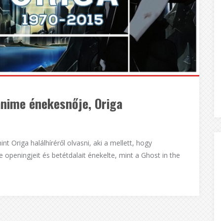
anime énekesnője, Origa
t Origa halálhíréről olvasni, aki a mellett, hogy
e openingjeit és betétdalait énekelte, mint a Ghost in the