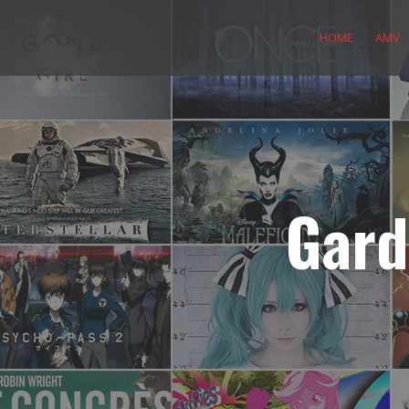
Skip
to
HOME
AMV
content
Gard