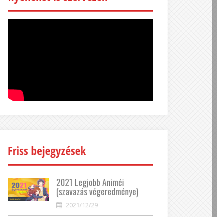
Friss bejegyzések
2021 Legjobb Animéi
(szavazás végeredménye)
2021/12/29