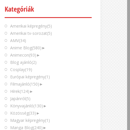
Kategóriák
Amerikai képregény
(5)
Amerikai tv-sorozat
(5)
AMV
(34)
Anime Blog
(580)
►
Animecon
(93)
►
Blog ajánló
(2)
Cosplay
(19)
Európai képregény
(1)
Filmajánló
(150)
►
Hírek
(124)
►
Japánról
(5)
Könyvajánló
(130)
►
Közösség
(33)
►
Magyar képregény
(1)
Manga Blog
(240)
►