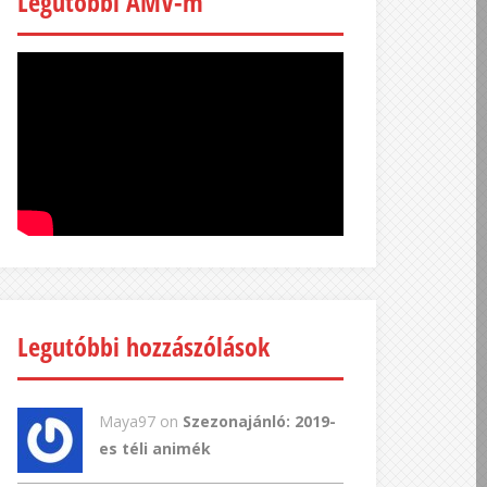
Legutóbbi AMV-m
Legutóbbi hozzászólások
Maya97 on
Szezonajánló: 2019-
es téli animék