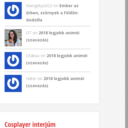
Mangekyo022
on
Ember az
űrben, szörnyek a Földön:
Godzilla
GT
on
2018 legjobb animéi
(szavazás)
Otakuu on
2018 legjobb animéi
(szavazás)
Hater on
2018 legjobb animéi
(szavazás)
Cosplayer interjúm