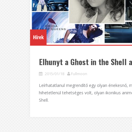
Hírek
Elhunyt a Ghost in the Shell 
2015/01/18
Fullmoon
Leírhatatlanul megrendítő egy olyan énekesnő, min
hihetetlenül tehetséges volt, olyan ikonikus anim
Shell.