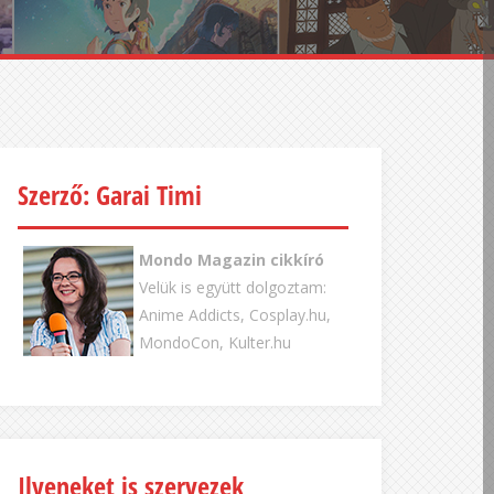
Szerző: Garai Timi
Mondo Magazin cikkíró
Velük is együtt dolgoztam:
Anime Addicts, Cosplay.hu,
MondoCon, Kulter.hu
Ilyeneket is szervezek