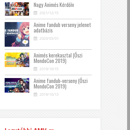
Nagy Animés Kérdőív
2021/12/15
Anime fandub verseny jelenet
adatbázis
2020/03/01
Animés kerekasztal (Őszi
MondoCon 2019)
2019/10/15
Anime fandub-verseny (Őszi
MondoCon 2019)
2019/10/13