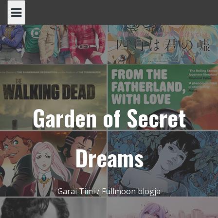
Skip
to
content
Garden of Secret
Dreams
Garai Timi / Fullmoon blogja