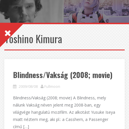
Yoshino Kimura
Blindness/Vakság (2008; movie)
2009/08/08
Fullmoon
Blindness/Vakság (2008; movie) A Blindness, mely
nálunk Vakság néven jelent meg 2008-ban, egy
világvége hangulatú mozifilm. Az alkotást Yusuke Iseya
miatt néztem meg, aki pl.: a Casshern, a Passenger
című […]