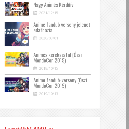
Nagy Animés Kérdőív
2021/12/15
Anime fandub verseny jelenet
adatbázis
2020/03/01
Animés kerekasztal (Őszi
MondoCon 2019)
2019/10/15
Anime fandub-verseny (Őszi
MondoCon 2019)
2019/10/13