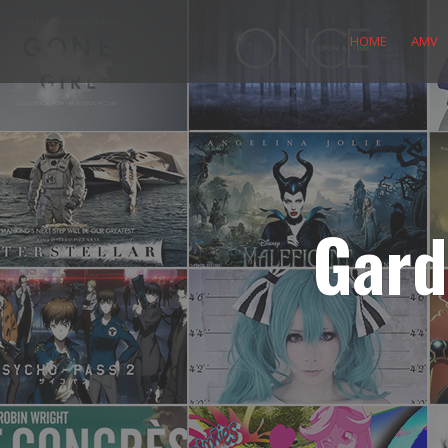
Skip
to
HOME
AMV
content
Gard