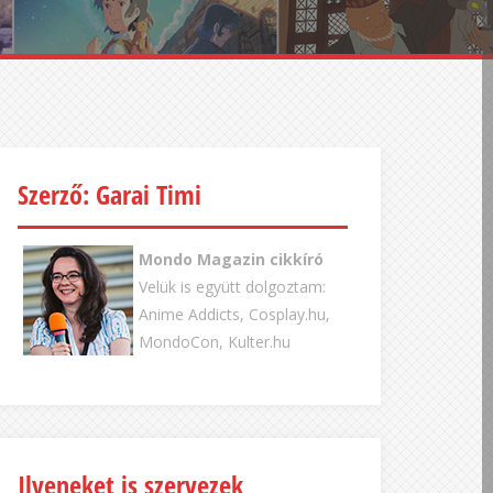
Szerző: Garai Timi
Mondo Magazin cikkíró
Velük is együtt dolgoztam:
Anime Addicts, Cosplay.hu,
MondoCon, Kulter.hu
Ilyeneket is szervezek