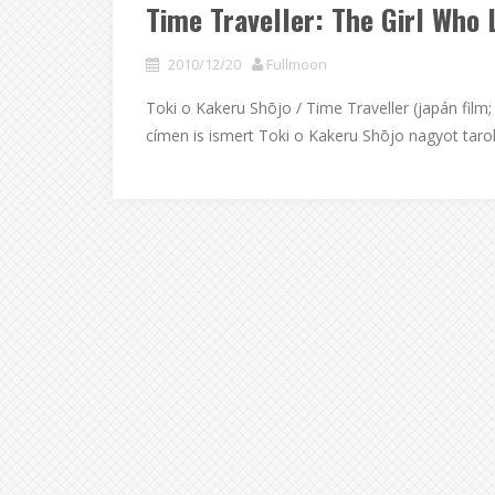
Time Traveller: The Girl Who
2010/12/20
Fullmoon
Toki o Kakeru Shōjo / Time Traveller (japán film
címen is ismert Toki o Kakeru Shōjo nagyot tar