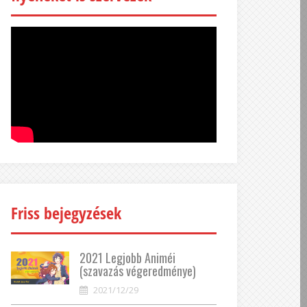
Friss bejegyzések
2021 Legjobb Animéi
(szavazás végeredménye)
2021/12/29