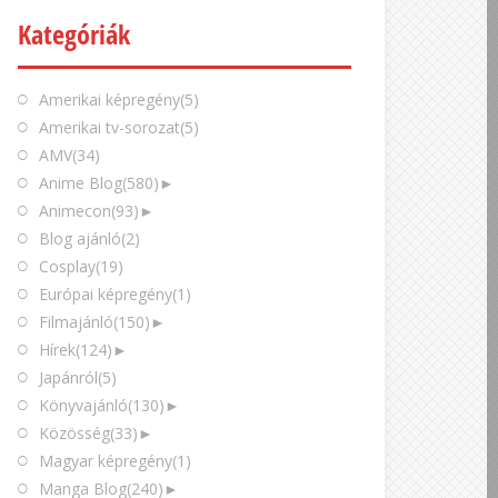
Kategóriák
Amerikai képregény
(5)
Amerikai tv-sorozat
(5)
AMV
(34)
Anime Blog
(580)
►
Animecon
(93)
►
Blog ajánló
(2)
Cosplay
(19)
Európai képregény
(1)
Filmajánló
(150)
►
Hírek
(124)
►
Japánról
(5)
Könyvajánló
(130)
►
Közösség
(33)
►
Magyar képregény
(1)
Manga Blog
(240)
►