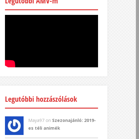
Legutóbbi AMV-m
Legutóbbi hozzászólások
Maya97 on
Szezonajánló: 2019-
es téli animék