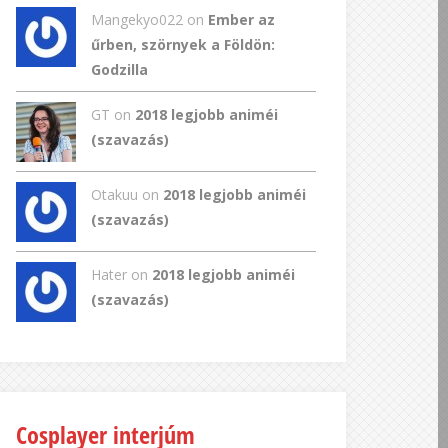
Mangekyo022
on
Ember az
űrben, szörnyek a Földön:
Godzilla
GT
on
2018 legjobb animéi
(szavazás)
Otakuu on
2018 legjobb animéi
(szavazás)
Hater on
2018 legjobb animéi
(szavazás)
Cosplayer interjúm