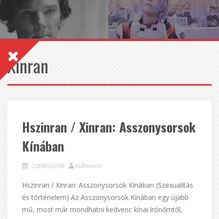
Xinran
Hszinran / Xinran: Asszonysorsok
Kínában
2009/03/09
Fullmoon
Hszinran / Xinran: Asszonysorsok Kínában (Szexualitás
és történelem) Az Asszonysorsok Kínában egy újabb
mű, most már mondhatni kedvenc kínai írónőmtől,