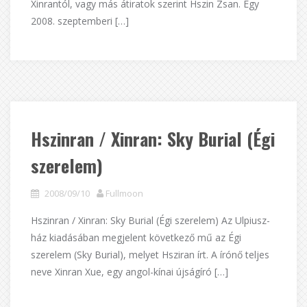
Xinrantól, vagy más átiratok szerint Hszin Zsan. Egy
2008. szeptemberi […]
Hszinran / Xinran: Sky Burial (Égi
szerelem)
2008/09/10
Fullmoon
Hszinran / Xinran: Sky Burial (Égi szerelem) Az Ulpiusz-
ház kiadásában megjelent következő mű az Égi
szerelem (Sky Burial), melyet Hsziran írt. A írónő teljes
neve Xinran Xue, egy angol-kínai újságíró […]