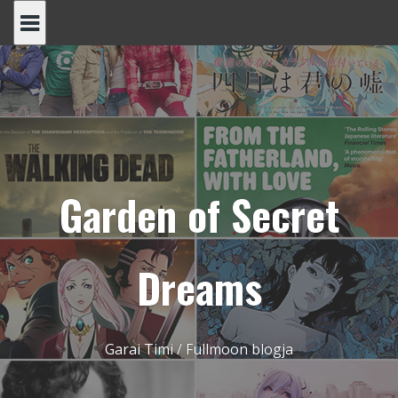
Skip
to
content
Garden of Secret
Dreams
Garai Timi / Fullmoon blogja