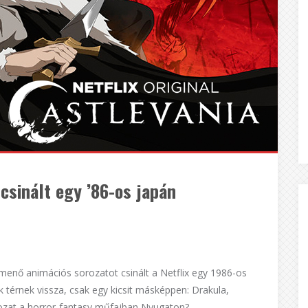
 csinált egy ’86-os japán
menő animációs sorozatot csinált a Netflix egy 1986-os
k térnek vissza, csak egy kicsit másképpen: Drakula,
rozat a horror-fantasy műfajban Nyugaton?