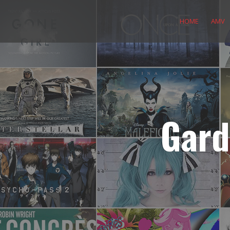
Skip
to
HOME
AMV
content
Gard