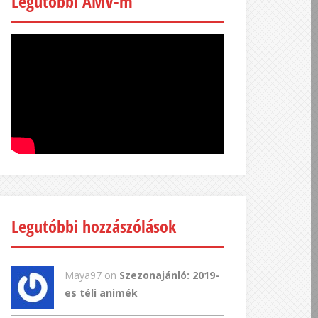
Legutóbbi AMV-m
Legutóbbi hozzászólások
Maya97 on
Szezonajánló: 2019-
es téli animék