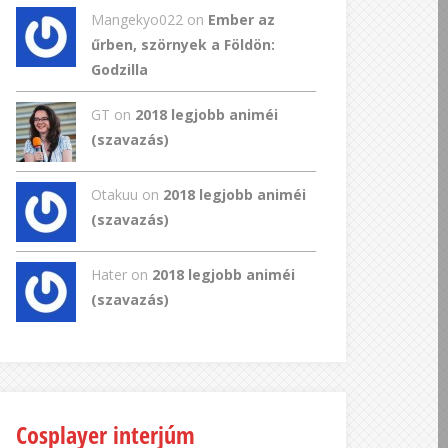
Mangekyo022
on
Ember az
űrben, szörnyek a Földön:
Godzilla
GT
on
2018 legjobb animéi
(szavazás)
Otakuu on
2018 legjobb animéi
(szavazás)
Hater on
2018 legjobb animéi
(szavazás)
Cosplayer interjúm