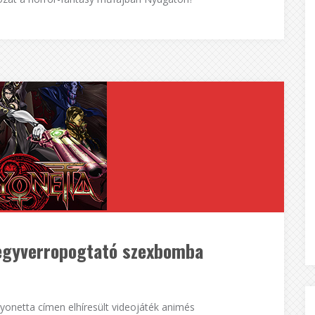
fegyverropogtató szexbomba
ayonetta címen elhíresült videojáték animés