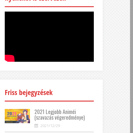
Friss bejegyzések
2021 Legjobb Animéi
(szavazás végeredménye)
2021/12/29