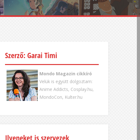
Szerző: Garai Timi
Mondo Magazin cikkíró
Velük is együtt dolgoztam:
Anime Addicts, Cosplay.hu,
MondoCon, Kulter.hu
Ilyeneket is szervezek