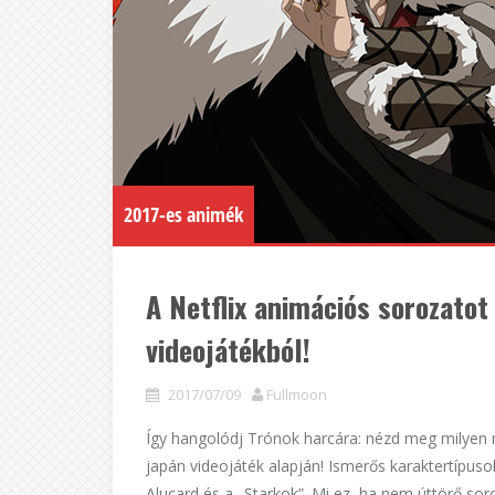
2017-es animék
A Netflix animációs sorozatot
videojátékból!
2017/07/09
Fullmoon
Így hangolódj Trónok harcára: nézd meg milyen 
japán videojáték alapján! Ismerős karaktertípuso
Alucard és a „Starkok”. Mi ez, ha nem úttörő so