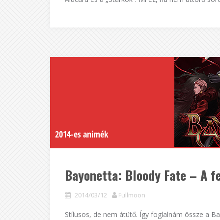
2014-es animék
Bayonetta: Bloody Fate – A 
2014/03/12
Fullmoon
Stílusos, de nem átütő. Így foglalnám össze a B