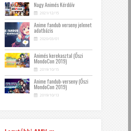
Nagy Animés Kérdőív
2021/12/15
Anime fandub verseny jelenet
adatbázis
2020/03/01
Animés kerekasztal (Őszi
MondoCon 2019)
2019/10/15
Anime fandub-verseny (Őszi
MondoCon 2019)
2019/10/13