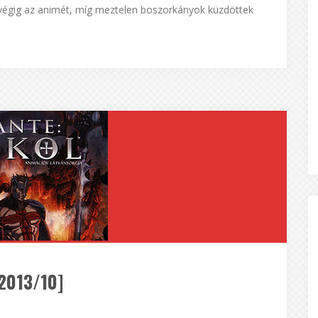
em végig az animét, míg meztelen boszorkányok küzdöttek
2013/10]