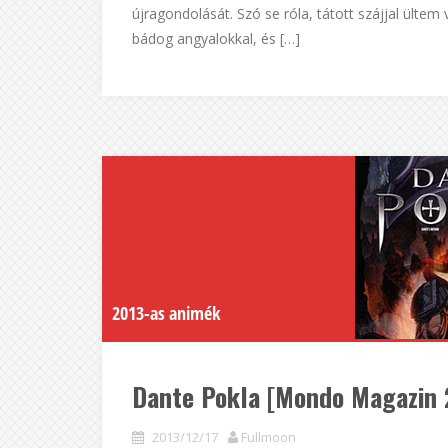
újragondolását. Szó se róla, tátott szájjal ült
bádog angyalokkal, és […]
2013-as animék
Dante Pokla [Mondo Magazin 
2013/12/17
Fullmoon