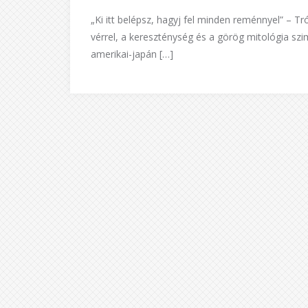
„Ki itt belépsz, hagyj fel minden reménnyel” – T
vérrel, a kereszténység és a görög mitológia sz
amerikai-japán […]