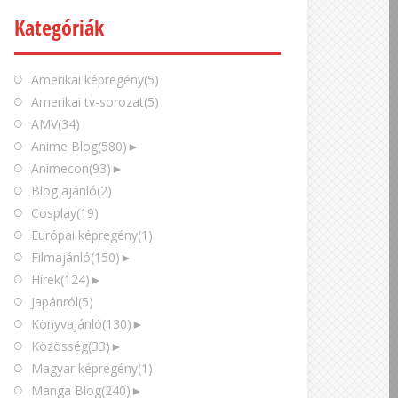
Kategóriák
Amerikai képregény
(5)
Amerikai tv-sorozat
(5)
AMV
(34)
Anime Blog
(580)
►
Animecon
(93)
►
Blog ajánló
(2)
Cosplay
(19)
Európai képregény
(1)
Filmajánló
(150)
►
Hírek
(124)
►
Japánról
(5)
Könyvajánló
(130)
►
Közösség
(33)
►
Magyar képregény
(1)
Manga Blog
(240)
►