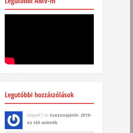
Legutóbbi AMV-m
Legutóbbi hozzászólások
Maya97 on
Szezonajánló: 2019-
es téli animék