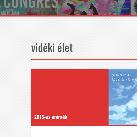
vidéki élet
2013-as animék