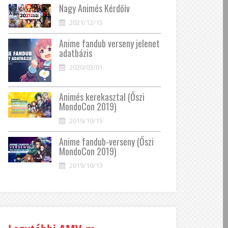
Nagy Animés Kérdőív
2021/12/15
Anime fandub verseny jelenet
adatbázis
2020/03/01
Animés kerekasztal (Őszi
MondoCon 2019)
2019/10/15
Anime fandub-verseny (Őszi
MondoCon 2019)
2019/10/13