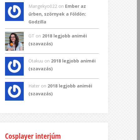
Mangekyo022
on
Ember az
űrben, szörnyek a Földön:
Godzilla
GT
on
2018 legjobb animéi
(szavazás)
Otakuu on
2018 legjobb animéi
(szavazás)
Hater on
2018 legjobb animéi
(szavazás)
Cosplayer interjúm