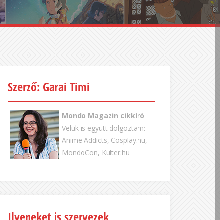
Szerző: Garai Timi
Mondo Magazin cikkíró
Velük is együtt dolgoztam:
Anime Addicts, Cosplay.hu,
MondoCon, Kulter.hu
Ilyeneket is szervezek