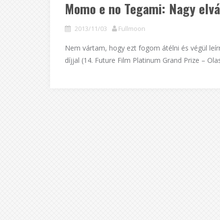
Momo e no Tegami: Nagy elvá
2013/11/03
Fullmoon
Nem vártam, hogy ezt fogom átélni és végül leírn
díjjal (14. Future Film Platinum Grand Prize – Ol