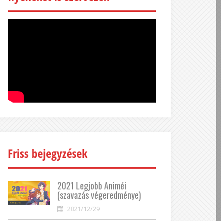
Friss bejegyzések
2021 Legjobb Animéi
(szavazás végeredménye)
2021/12/29