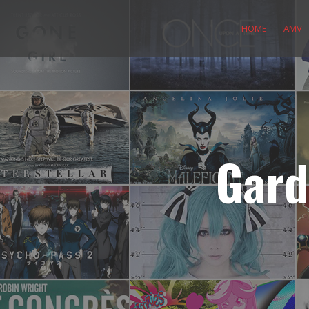
Skip
to
HOME
AMV
content
Gard